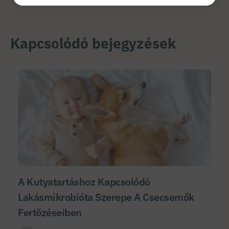
Kapcsolódó bejegyzések
A Kutyatartáshoz Kapcsolódó
Lakásmikrobióta Szerepe A Csecsemők
Fertőzéseiben