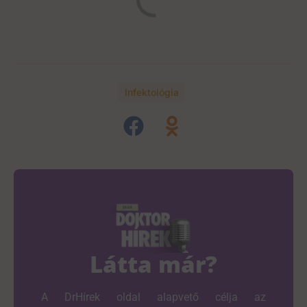
Infektológia
Látta már?
A DrHírek oldal alapvető célja az