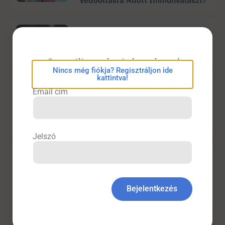
Védőoltásra Adott Immunválaszt?
Fizetett Hirdetés
Egy Tabu, Amelyről Beszélni Kell!
eConsilium bejelentkezés
Nincs még fiókja? Regisztráljon ide
kattintva!
Fogászat
Email cím
Dohányzási Szokások És A
Subgingivalis Mikrobiom
Összetétele Parodontitisben
Jelszó
Neurológia
Célzott Neurotechnológia – Áttörés
A Gerincvelősérültek
Bejelentkezés
Rehabilitációjában