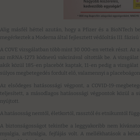
Alig másfél héttel azután, hogy a Pfizer és a BioNTech b
megérkeztek a Moderna által fejlesztett védőoltás III. fázis
A COVE vizsgálatban több mint 30 000-en vettek részt. Az a
az mRNA-1273 kódnevű vakcinával oltották be. A vizsgálat 
akik közül 185-en placebót kaptak, 11-en pedig a vizsgála
súlyos megbetegedés fordult elő, valamennyi a placeboágon, 
Az elsődeges hatásossági végpont, a COVID-19-megbeteg
teljesített, a másodlagos hatásossági végpontok közül a
nyújtott.
A hatásosság nemtől, életkortól, rassztól és etnikumtól füg
A biztonságosságot tekintbe a leggyakoribb nem kívánatos
myalgia, arthralgia, fejfájás volt. A mellékhatások a két