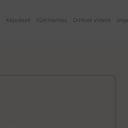
l
Képzések
Füstmentes
DrHírek videók
Imp
ő időközi eredményei