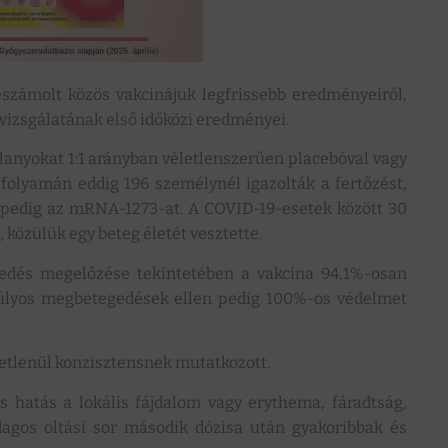
eszámolt közös vakcinájuk legfrissebb eredményeiről,
ú vizsgálatának első időközi eredményei.
lanyokat 1:1 arányban véletlenszerűen placebóval vagy
folyamán eddig 196 személynél igazolták a fertőzést,
t pedig az mRNA-1273-at. A COVID-19-esetek között 30
közülük egy beteg életét vesztette.
edés megelőzése tekintetében a vakcina 94,1%-osan
 súlyos megbetegedések ellen pedig 100%-os védelmet
getlenül konzisztensnek mutatkozott.
 hatás a lokális fájdalom vagy erythema, fáradtság,
adagos oltási sor második dózisa után gyakoribbak és