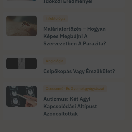
Időközi Eredményei
Infektológia
Maláriafertőzés – Hogyan
Képes Megbújni A
Szervezetben A Parazita?
Angiológia
Csípőkopás Vagy Érszűkület?
Csecsemő- És Gyemekgyógyászat
Autizmus: Két Agyi
Kapcsolódási Altípust
Azonosítottak