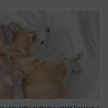
Kapcsolódó Lakásmikrobióta Szerepe A