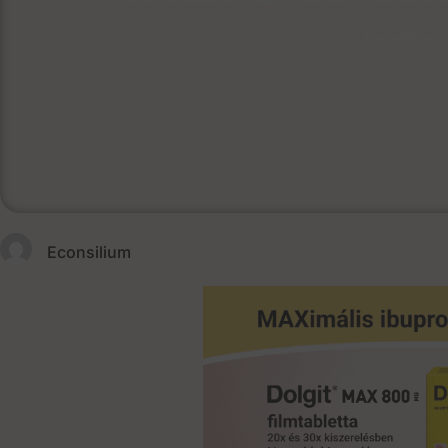
December 2
Econsilium