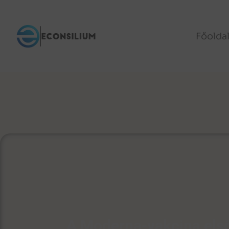
Főolda
A Moderna-vakcina els