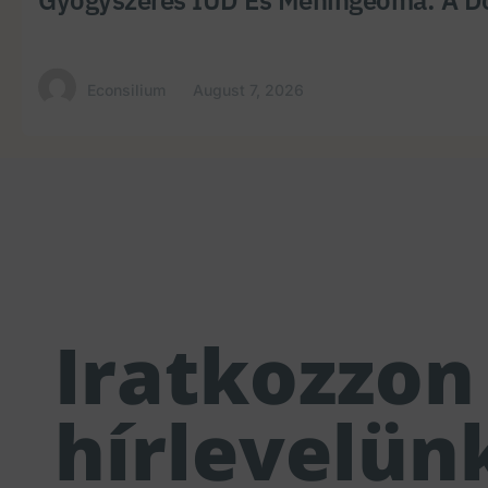
Econsilium
August 7, 2026
Iratkozzon 
hírlevelün