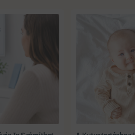
zis Is Számíthat
A Kutyatartáshoz 