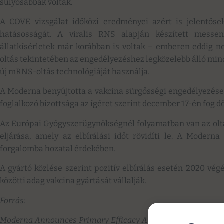
súlyosabbak voltak.
A COVE vizsgálat időközi eredményei azért is jelentősek
hatásosságát. A viralis RNS alapján készített messe
állatkísérletek már korábban is voltak – emberen eddig n
oltás tekintetében az engedélyezéshez legközelebb álló mind
új mRNS-oltás technológiáját használja.
A Moderna benyújtotta a vakcina sürgősségi engedélyezése
foglalkozó bizottsága az ígéret szerint december 17-én fog d
Az Európai Gyógyszerügynökségnél folyamatban van az oltás
eljárása, amely az elbírálási időt rövidíti le. A Modern
forgalomba hozatal érdekében.
A gyártó közlése szerint pozitív elbírálás esetén 2020 vég
közötti adag vakcina gyártását vállalják.
Forrás:
Moderna Announces Primary Efficacy Analysis in Phase 3 COV