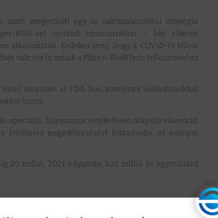
, mert megerősíti egy új vakcinakészítési stratégia
nger-RNS-sel történő immunizálást – bár sikeres
em alkalmazták. Érdekes tény, hogy a COVID-19 elleni
két vakcina (a másik a Pfizer–BioNTech fejlesztése) az
 iránti kérelmét az FDA-hoz, amelynek védőoltásokkal
öntést hozni.
 speciális, folyamatos értékelésen alapuló ellenőrző
a a feltételes engedélyezésért folyamodik az európai
éig 20 millió, 2021 folyamán 500 millió és egymilliárd
E Study for Its COVID-19 Vaccine Candidate and Filing