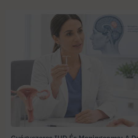
Gyógyszeres IUD És Meningeoma: A Dó