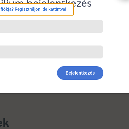
ilium bejelentkezés
rna sajtóközleménye. November 30, 2020 at 6:59 AM EST.
iókja? Regisztráljon ide kattintva!
t itt olvashatja el:
ws/home/20201130005506/en/
Bejelentkezés
ek