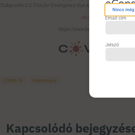
eCons
Today with U.S. FDA for Emergency Use Authorization. A Mode
Nincs még f
Az eredeti sajtóközlemény
Email cím
https://www.businesswire.com/ne
Jelszó
COVID-19
,
Infektológia
Kapcsolódó bejegyzés