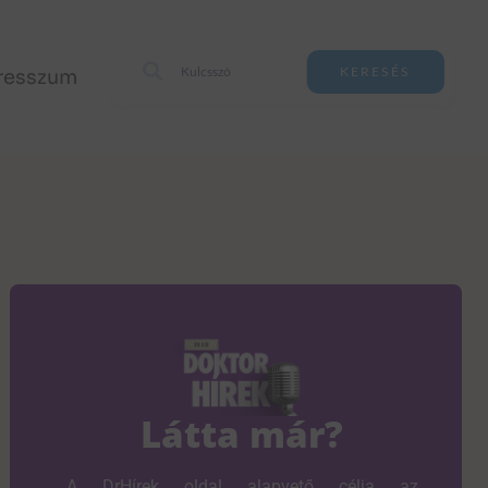
resszum
KERESÉS
Látta már?
A DrHírek oldal alapvető célja az