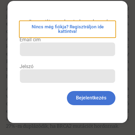
Az NHS Zsidó BRCA Tesztelési Programja, amely 2023
januárjában indult, jelentős előrelépést tett azon
eConsilium bejelentkezés
egyének azonosításában, akiknél nagyobb a bizonyos
Nincs még fiókja? Regisztráljon ide
daganatos megbetegedések kialakulásának kockázata.
kattintva!
Az NHS England új adatai szerint az összesen
Email cím
körülbelül 11 000 feldolgozott nyálminta közül 235
egyén (2,1%) mutatott pozitív eredményt a BRCA1 vagy
BRCA2 génmutációkra. Ezek a mutációk jelentősen
Jelszó
növelik az emlő-, petefészek-, prosztata- és
hasnyálmirigyrák kialakulásának kockázatát.
A népesség általános körében egy nő élettartamra
vetített emlőrák-kockázata körülbelül 11,5%, de ez
Bejelentkezés
drámai módon 72%-ra emelkedik BRCA1 mutáció
esetén, míg 69%-ra BRCA2 mutáció esetén. Férfiaknál
a prosztatarák élethosszig tartó kockázata 12,5%-ról
27%-ra duplázódik, ha BRCA2 mutációt hordoznak.