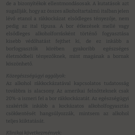
de a bizonyítékok ellentmondásosak. A kutatások azt
sugallják, hogy az összes alkoholtartalmú italban jelen
lévő etanol a rákkockázat elsődleges tényezője, nem
pedig az ital típusa. A bor étkezések mellé vagy
elsődleges alkoholforrásként történő fogyasztása
kisebb védőhatást fejthet ki, de ez inkább a
borfogyasztók körében gyakoribb egészséges
életmódbeli tényezőknek, mint magának a bornak
köszönhető.
Közegészségügyi aggályok:
Az alkohol rákkockázatával kapcsolatos tudatosság
továbbra is alacsony. Az amerikai felnőtteknek csak
20%-a ismeri fel a bor rákkockázatát. Az egészségügyi
szakértők inkább a kockázatos alkoholfogyasztás
csökkentését hangsúlyozzák, mintsem az alkohol
teljes kiiktatását.
Klinikai következmények: