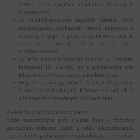
(IARC) és az Amerikai Rákellenes Társaság is
megerősített.
Az alkoholfogyasztás legalább hétféle rákos
megbetegedés kockázatát növeli, beleértve a
szájüreg, a gége, a garat, a nyelőcső, a máj, az
emlő és a vastag-, illetve végbél rákos
megbetegedéseit.
Az erős alkoholfogyasztás (nőknél 8+ ital/hét,
férfiaknál 15+ ital/hét) és a mértéktelen ivás
jelentősen felerősíti ezeket a kockázatokat.
Még a könnyű vagy mérsékelt alkoholfogyasztás
is növeli a rák kockázatát, különösen a mellrák és
a felső emésztőrendszeri rákok esetében.
A vörösbor kisebb kockázatot jelent?
Egyes tanulmányok arra utalnak, hogy a vörösbor
antioxidáns-tartalma miatt a többi alkoholfajtához
képest némileg alacsonyabb rákkockázatot hordozhat,