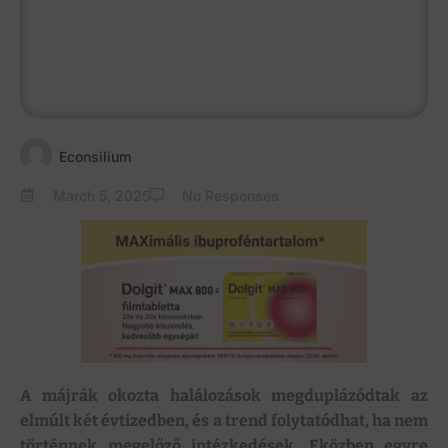
Econsilium
March 5, 2025
No Responses
A májrák okozta halálozások megduplázódtak az
elmúlt két évtizedben, és a trend folytatódhat, ha nem
történnek megelőző intézkedések. Eközben egyre