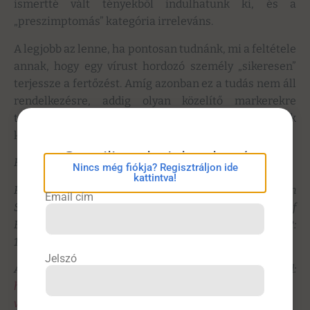
ismertté vált tényekből indulhatunk ki, és a
„preszimptomás” kategória irreleváns.
A legjobb az lenne, ha pontosan tudnánk, mi a feltétele
annak, hogy egy vírust hordozó személy „sikeresen”
terjessze a fertőzést. Amíg azonban ez a tudás nem áll
rendelkezésre, addig olyan közelítő markerekre
támaszkodhatunk, mint a vírus jelenlétének
kimutatása, vagyis a tesztelés.
eConsilium bejelentkezés
Forrás
Nincs még fiókja? Regisztráljon ide
kattintva!
Petersen I, Phillips A. Three Quarters of People with
Email cím
SARS-CoV-2 Infection are Asymptomatic: Analysis of
English Household Survey Data. Clin Epidemiol 2020; 12:
1039–1043.
Jelszó
A teljes cikket itt érheti el:
https://www.dovepress.com/three-quarters-of-people-
with-sars-cov-2-infection-are-asymptomatic-an-