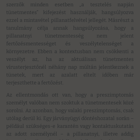
szerzők minden esetben „a tesztelés napján
tünetmentes” kifejezést használják, hangsúlyozva
ezzel a mintavétel pillanatfelvétel jellegét. Másrészt a
tanulmány célja annak hangsúlyozása, hogy a
pillanatnyi tünetmentesség nem jelent
fertőzésmentességet és veszélytelenséget a
környezetre. Ebben a kontextusban nem csökkenti a
veszélyt az, ha az aktuálisan tünetmentes
vírusterjesztőnél néhány nap múltán jelentkeznek a
tünetek, mert az azalatt eltelt időben már
terjeszthette a fertőzést.
Az ellentmondás ott van, hogy a preszimptomás
személyt valóban nem szoktuk a tünetmentesek közé
sorolni. Az azonban, hogy valaki preszimptomás, csak
utólag derül ki. Egy járványügyi döntéshozatal során –
például szükséges-e karantén vagy kontaktuskutatás
az adott személynél – a pillanatnyi, illetve addig