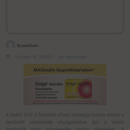
Econsilium
October 14, 2020
No Responses
A SARS-CoV-2 fertőzés elleni stratégia fontos eleme a
fertőzött személyek elszigetelése, ám a vírust
hordozók nem mindegyike mutat tüneteket. A