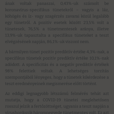
ának voltak panaszai, 0,43%-uk számolt be
koronavírus-specifikus tünetekről – vagyis a láz,
köhögés és íz- vagy szagérzés zavarai közül legalább
egy tünetről. A pozitív esetek között 23,5% volt a
tünetesek, 76,5% a tünetmentesek aránya, illetve
13,9%-uk tapasztalta a specifikus tüneteket a teszt
elvégzésének napján, 86,1%-uk viszont nem.
A bármilyen tünet pozitív prediktív értéke 4,3%-nak, a
specifikus tünetek pozitív prediktív értéke 10,1%-nak
adódott. A specificitás és a negatív prediktív értékek
98% felettiek voltak. A lehetséges torzítás
szempontjából lényeges, hogy a tünetek kikérdezése a
teszt eredményeinek megismerése előtt történt.
Az eddigi legnagyobb létszámú felmérés tehát azt
mutatja, hogy a COVID-19 tünetei meglehetősen
rosszul jelzik a fertőzöttséget, ugyanis a teszt napján a
vírushordozók háromnegyede tünetmentes volt. Ez azt