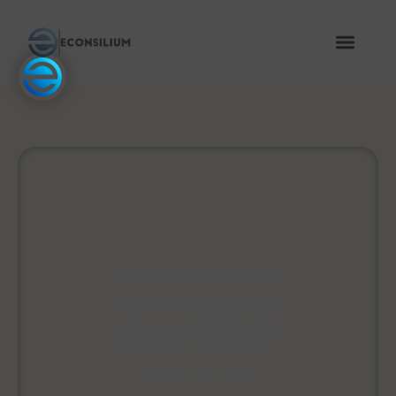
A fertőzöttek
háromnegyede
tünetmentes?
October 14, 2020