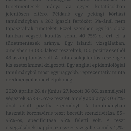
tünetmentesek aránya az egyes kutatásokban
jelentősen eltérő. Példáuk egy pekingi kórházi
tanulmányban a 262 igazolt fertőzött 5%-ánál nem
tapasztaltak tüneteket. Ezzel szemben egy kis olasz
faluban végzett kutatás során 40–75%-ot ért el a
tünetmentesek aránya. Egy izlandi vizsgálatban,
amelyben 13 000 lakost teszteltek, 100 pozitív esetből
43 aszimptomás volt. A kutatások jelentős része igen
kis esetszámmal dolgozott. Egy angliai epidemiológiai
tanulmányból most egy nagyobb, reprezentatív minta
eredményeit ismerhetjük meg.
2020. április 26. és június 27. között 36 061 személynél
végeztek SARS-CoV-2 tesztet, amely az alanyok 0,32%-
ánál adott pozitív eredményt. A tanulmányban
használt koronavírus teszt becsült szenzitivitása 85–
95%-os, specificitása 95% feletti volt. A teszt
elvégzésének napján az összes vizsgált személy 1,7%-