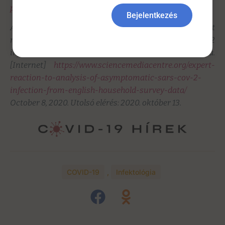
peer-reviewed-fulltext-article-CLEP
Bejelentkezés
Az idézett bírálat forrása: Science Media Centre. Expert
reaction to analysis of asymptomatic SARS-CoV-2
infection from English Household Survey data.
[Internet]
https://www.sciencemediacentre.org/expert-
reaction-to-analysis-of-asymptomatic-sars-cov-2-
infection-from-english-household-survey-data/
October 8, 2020. Utolsó elérés: 2020. október 13.
COVID-19
,
Infektológia