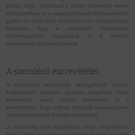
jelenti, hogy – különösen a frissen felfedezett esetek
környezetében és a magas kockázatú környezetekben
gyakori és széles körű tesztelésre van szükség annak
érdekében, hogy a „rejtőzködő” tünetmentes
vírusterjesztőket megtaláljuk és a fertőzés
továbbadását megakadályozzuk.
A szemléző észrevételei
A tanulmány konklúziója kétségtelenül riasztó.
Publikációját követően azonban megjelent olyan
kommentár, amely szerint félrevezető az a
következtetés, hogy a vírust hordozók háromnegyede
tünetmentes lenne. Érvelése a következő:
„A tanulmány nem használható annak megítélésére,
hogy a SARS-CoV-2 vírussal fertőzöttek hány százaléka