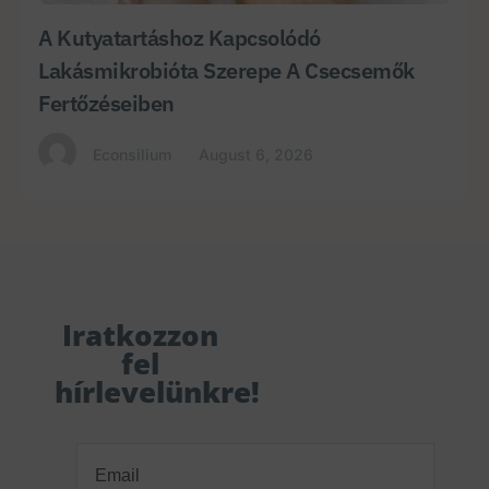
A Kutyatartáshoz Kapcsolódó
Lakásmikrobióta Szerepe A Csecsemők
Fertőzéseiben
Econsilium
August 6, 2026
Iratkozzon
fel
hírlevelünkre!
Email
(Required)