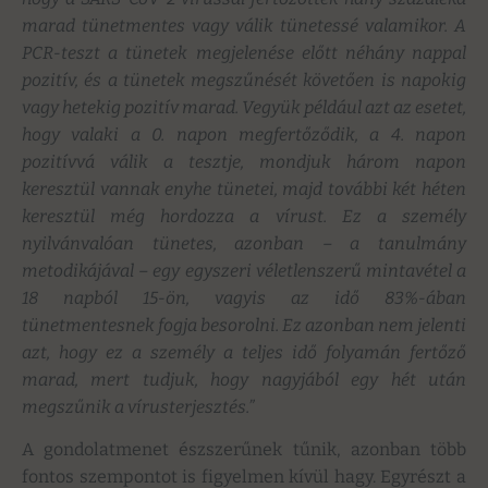
marad tünetmentes vagy válik tünetessé valamikor. A
PCR-teszt a tünetek megjelenése előtt néhány nappal
pozitív, és a tünetek megszűnését követően is napokig
vagy hetekig pozitív marad. Vegyük például azt az esetet,
hogy valaki a 0. napon megfertőződik, a 4. napon
pozitívvá válik a tesztje, mondjuk három napon
keresztül vannak enyhe tünetei, majd további két héten
keresztül még hordozza a vírust. Ez a személy
nyilvánvalóan tünetes, azonban – a tanulmány
metodikájával – egy egyszeri véletlenszerű mintavétel a
18 napból 15-ön, vagyis az idő 83%-ában
tünetmentesnek fogja besorolni. Ez azonban nem jelenti
azt, hogy ez a személy a teljes idő folyamán fertőző
marad, mert tudjuk, hogy nagyjából egy hét után
megszűnik a vírusterjesztés.”
A gondolatmenet észszerűnek tűnik, azonban több
fontos szempontot is figyelmen kívül hagy. Egyrészt a