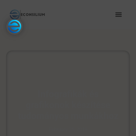
Infografikák és
grafikonok készítése
tudományos munkákhoz
February 25, 2019