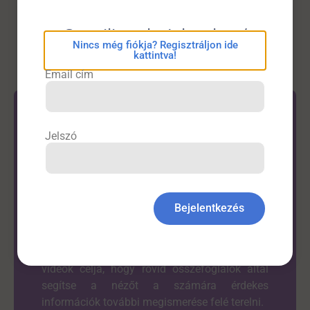
Friss
eConsilium bejelentkezés
Nincs még fiókja? Regisztráljon ide
kattintva!
Email cím
Jelszó
Látta már?
Bejelentkezés
A DrHírek oldal alapvető célja az
orvostársadalom számára hazai és
nemzetközi cikkek rövid összefoglalása. A
videók célja, hogy rövid összefoglalók által
segítse a nézőt a számára érdekes
információk további megismerése felé terelni.