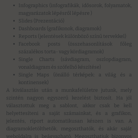
Infographics (infografikák, idősorok, folyamatok,
magyarázatok lépésről lépésre )
Slides (Prezentáció)
Dashboards (grafikonok, diagramok)
Reports (jelentések különböző színű tervekkel)
Facebook posts (összehasonlítások főleg
százalékos torta- vagy kördiagramok)
Single Charts (sávdiagram, oszlopdiagram,
vonaldiagram és szófelhő készítése)
Single Maps (önálló térképek: a világ és a
kontinensek)
A kiválasztás után a munkafelületre jutunk, mely
szintén nagyon egyszerű kezelést biztosít. Ha jól
választottuk meg a sablont, akkor csak be kell
helyettesíteni a saját számainkat, és a grafikon,
jelentés, riport automatikusan készen is van. A
diagramokletölthetők, megoszthatók, és akár saját
weboldalra is beágyazható. Megoszthatjuk bizonyos