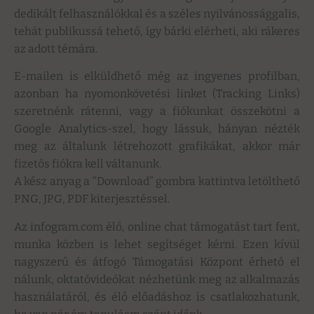
dedikált felhasználókkal és a széles nyilvánossággalis,
tehát publikussá tehető, így bárki elérheti, aki rákeres
az adott témára.
E-mailen is elküldhető még az ingyenes profilban,
azonban ha nyomonkövetési linket (Tracking Links)
szeretnénk rátenni, vagy a fiókunkat összekötni a
Google Analytics-szel, hogy lássuk, hányan nézték
meg az általunk létrehozott grafikákat, akkor már
fizetős fiókra kell váltanunk.
A kész anyag a “Download” gombra kattintva letölthető
PNG, JPG, PDF kiterjesztéssel.
Az infogram.com élő, online chat támogatást tart fent,
munka közben is lehet segítséget kérni. Ezen kívül
nagyszerű és átfogó Támogatási Központ érhető el
nálunk, oktatóvideókat nézhetünk meg az alkalmazás
használatáról, és élő előadáshoz is csatlakozhatunk,