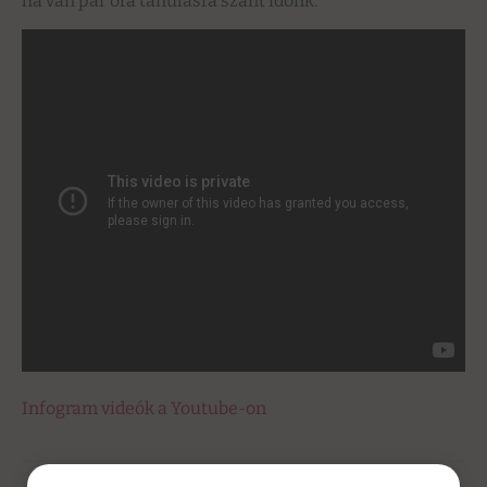
ha van pár óra tanulásra szánt időnk.
Infogram videók a Youtube-on