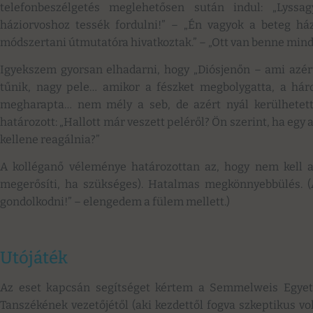
telefonbeszélgetés meglehetősen sután indul: „Lyssa
háziorvoshoz tessék fordulni!” – „Én vagyok a beteg ház
módszertani útmutatóra hivatkoztak.” – „Ott van benne minde
Igyekszem gyorsan elhadarni, hogy „Diósjenőn – ami azér
tűnik, nagy pele… amikor a fészket megbolygatta, a háro
megharapta… nem mély a seb, de azért nyál kerülhetett
határozott: „Hallott már veszett peléről? Ön szerint, ha egy 
kellene reagálnia?”
A kolléganő véleménye határozottan az, hogy nem kell a
megerősíti, ha szükséges). Hatalmas megkönnyebbülés. (
gondolkodni!” – elengedem a fülem mellett.)
Utójáték
Az eset kapcsán segítséget kértem a Semmelweis Egye
Tanszékének vezetőjétől (aki kezdettől fogva szkeptikus vol