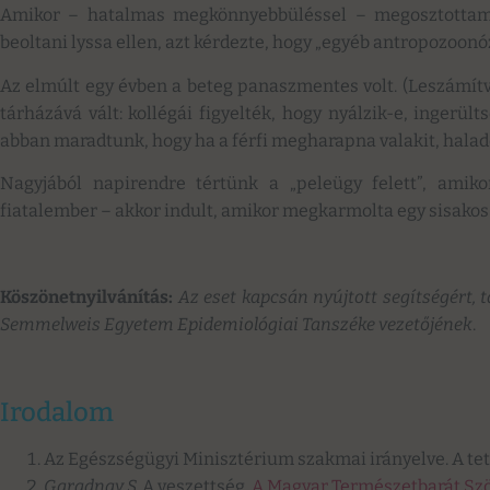
Amikor – hatalmas megkönnyebbüléssel – megosztottam 
beoltani lyssa ellen, azt kérdezte, hogy „egyéb antropozoon
Az elmúlt egy évben a beteg panaszmentes volt. (Leszámítv
tárházává vált: kollégái figyelték, hogy nyálzik-e, ingerül
abban maradtunk, hogy ha a férfi megharapna valakit, halad
Nagyjából napirendre tértünk a „peleügy felett”, amikor
fiatalember – akkor indult, amikor megkarmolta egy sisakos
Köszönetnyilvánítás:
Az eset kapcsán nyújtott segítségért, 
Semmelweis Egyetem Epidemiológiai Tanszéke vezetőjének
.
Irodalom
Az Egészségügyi Minisztérium szakmai irányelve. A tet
Garadnay S.
A veszettség.
A Magyar Természetbarát Szö