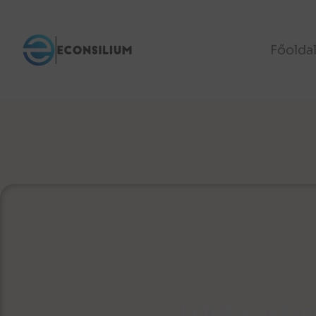
Főolda
Lehet-e veszet