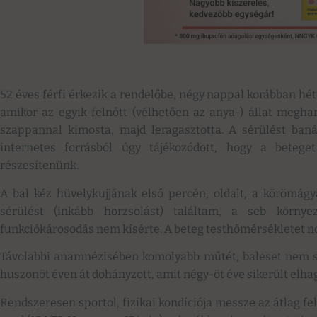
52 éves férfi érkezik a rendelőbe, négy nappal korábban hé
amikor az egyik felnőtt (vélhetően az anya-) állat megha
szappannal kimosta, majd leragasztotta. A sérülést banáli
internetes forrásból úgy tájékozódott, hogy a beteget
részesítenünk.
A bal kéz hüvelykujjának első percén, oldalt, a körömágya
sérülést (inkább horzsolást) találtam, a seb környe
funkciókárosodás nem kísérte. A beteg testhőmérsékletet no
Távolabbi anamnézisében komolyabb műtét, baleset nem s
huszonöt éven át dohányzott, amit négy-öt éve sikerült elha
Rendszeresen sportol, fizikai kondíciója messze az átlag fel