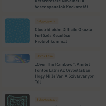
Kétszeresére Növelheti A
Vesedaganatok Kockázatát
Belgyógyászat
Clostridioidm Difficile Okozta
Fertőzés Kezelése
Probiotikummal
Orvosi Etika
„Over The Rainbow”, Amiért
Fontos Látni Az Orvoslásban,
Hogy Mi Is Van A Szivárványon
Túl
Belgyógyászat