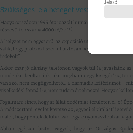
Jelszó
Szükséges-e a beteget veszettség elleni 
Magyarországon 1995 óta igazolt humán veszettség nem fordu
részesültek száma 4000 fő/év
(3).
A helyzet nem egyszerű: az expozíció utáni ötödik napnál tar
válik, hogy protokoll szerint biztosan nem tudjuk majd beolta
indokolt”.
Akkor már jó néhány telefonon vagyok túl (a javaslatok az „
mindenkit beoltanánk, akit megharap egy kisegér”-ig terjedn
van szó, nem megfigyelhető… a harmadik kritériumot – misz
viselkedés” fennáll-e, nem tudom értelmezni. Hogyan kellen
Fogalmam sincs, hogy az állat endémiás területen él-e? Épp
A módszertani levelet követve az „egyedi elbírálást” igény
malőr, hogy péntek délután van, egyre nyomasztóbb arra gond
Abban egészen biztos vagyok, hogy az Országos Epidem