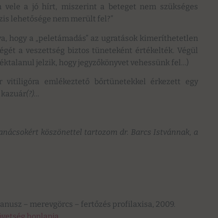
vele a jó hírt, miszerint a beteget nem szükséges
ózis lehetősége nem merült fel?”
a, hogy a „peletámadás” az ugratások kimeríthetetlen
tségét a veszettség biztos tüneteként értékelték. Végül
éktalanul jelzik, hogy jegyzőkönyvet vehessünk fel…)
 vitiligóra emlékeztető bőrtünetekkel érkezett egy
 kazuár
(?)…
tanácsokért köszönettel tartozom dr. Barcs Istvánnak, a
anusz – merevgörcs – fertőzés profilaxisa, 2009.
vetség honlapja