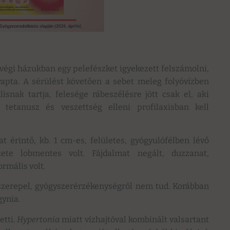
tvégi házukban egy pelefészket igyekezett felszámolni,
rapta. A sérülést követően a sebet meleg folyóvízben
snak tartja, felesége rábeszélésre jött csak el, aki
 tetanusz és veszettség elleni profilaxisban kell
t érintő, kb. 1 cm-es, felületes, gyógyulófélben lévő
zete lobmentes volt. Fájdalmat negált, duzzanat,
rmális volt.
zerepel, gyógyszerérzékenységről nem tud. Korábban
gynia.
etti.
Hypertonia
miatt vízhajtóval kombinált valsartant