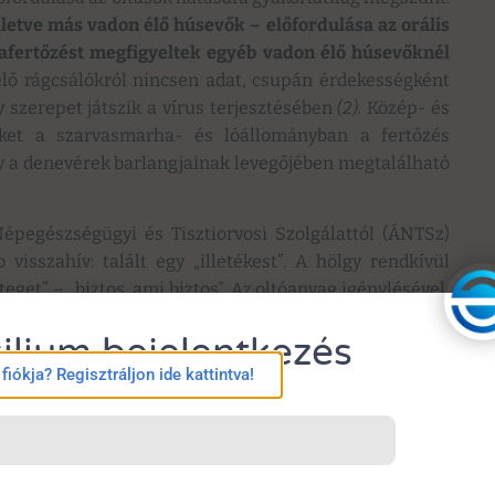
lletve más vadon élő húsevők – előfordulása az orális
safertőzést megfigyeltek egyéb vadon élő húsevőknél
ő rágcsálókról nincsen adat, csupán érdekességként
szerepet játszik a vírus terjesztésében
(2).
Közép- és
ket a szarvasmarha- és lóállományban a fertőzés
gy a denevérek barlangjainak levegőjében megtalálható
épegészségügyi és Tisztiorvosi Szolgálattól (ÁNTSz)
visszahív: talált egy „illetékest”. A hölgy rendkívül
teget” – „biztos, ami biztos”. Az oltóanyag igénylésével,
ek utána az Országos Epidemiológiai Központ (OEK)
ilium bejelentkezés
t kell eljárni.”
iókja? Regisztráljon ide kattintva!
y a veszettség vírusára, „biztosan nem fogékonyak a
ok, ektoparaziták”
(3).
Eszerint igen, – elvben – lehet