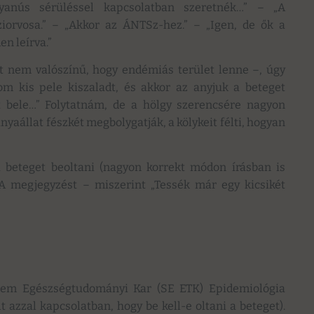
gyanús sérüléssel kapcsolatban szeretnék…” – „A
iorvosa.” – „Akkor az ÁNTSz-hez.” – „Igen, de ők a
n leírva.”
t nem valószínű, hogy endémiás terület lenne –, úgy
m kis pele kiszaladt, és akkor az anyjuk a beteget
 bele…” Folytatnám, de a hölgy szerencsére nagyon
anyaállat fészkét megbolygatják, a kölykeit félti, hogyan
 beteget beoltani (nagyon korrekt módon írásban is
A megjegyzést – miszerint „Tessék már egy kicsikét
tem Egészségtudományi Kar (SE ETK) Epidemiológia
t azzal kapcsolatban, hogy be kell-e oltani a beteget).