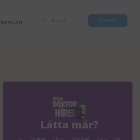
resszum
KERESÉS
Látta már?
A DrHírek oldal alapvető célja az