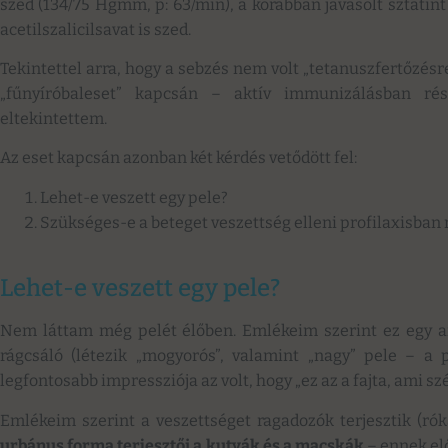
szed (134/75 Hgmm, p: 63/min), a korábban javasolt sztatint
acetilszalicilsavat is szed.
Tekintettel arra, hogy a sebzés nem volt „tetanuszfertőzés
„fűnyíróbaleset” kapcsán – aktív immunizálásban rész
eltekintettem.
Az eset kapcsán azonban két kérdés vetődött fel:
Lehet-e veszett egy pele?
Szükséges-e a beteget veszettség elleni profilaxisban 
Lehet-e veszett egy pele?
Nem láttam még pelét élőben. Emlékeim szerint ez egy a
rágcsáló (létezik „mogyorós”, valamint „nagy” pele – a 
legfontosabb impressziója az volt, hogy „ez az a fajta, ami sz
Emlékeim szerint a veszettséget ragadozók terjesztik (ró
urbánus forma terjesztői a kutyák és a macskák
– ennek el