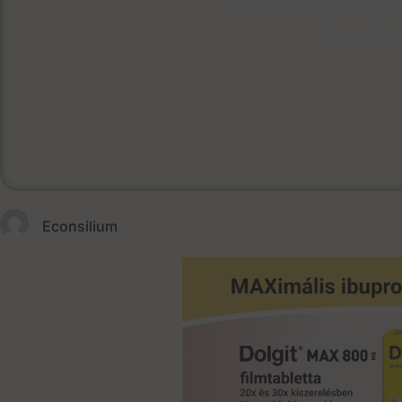
November 9
Econsilium