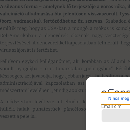
A silvanus forma – amelynek fő terjesztője a vörös róka, i
vakcináció alkalmazása óta jelentősen visszaszorult. Lys
(borz, vadmacska), fertőződhet az őz, szarvas.
Szabadon él
említik meg, hogy az USA-ban a mungó, a mókus is komoly 
Dél-Amerikában a denevérek okoznak nagy vesztesége
terjesztésével. A denevérekkel kapcsolatban felmerült, ho
vírus szájon át is fertőzhet.
Felhívom egykori kolléganőmet, aki korábban az Állami N
vonult nyugdíjba – ő is tanácstalan „peleügyben”. Később 
készséges, azt javasolja, hogy „jobban járok, ha beoltom a be
adminisztrációjával kapcsolatban azt tanácsolja, nézz
eCons
módszertani levelében: „Mindig az aktuális szabályozás szerin
Nincs még f
A módszertani levél szerint elméletileg 4000 faj fogékon
Email cím
hüllők, halak, puhatestűek, páncélosok, kétéltűek, rovar
veszett a pele is…