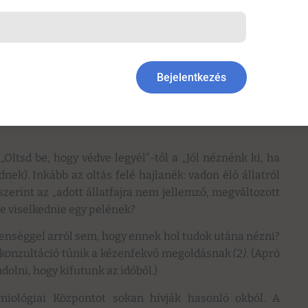
profilaxisban részesíteni?
lt elő (2011-es adat), a veszettség ellen védőoltásban
Bejelentkezés
tunk, a beteg külföldi utazás előtt áll
–
nyilvánvalóvá
ni. Elhalaszthatja az utazást, de csak ha „ez feltétlenül
Oltsd be, hogy védve legyél”-től a „Jól néznénk ki, ha
ek). Inkább az oltás felé hajlanék: vadon élő állatról
erint az „adott állatfajra nem jellemző, megváltozott
e viselkednie egy pelének?
enséggel arról sem, hogy ennek hol tudok utána nézni?
lő konzultáció tűnik a kézenfekvő megoldásnak
(2)
. (Apró
olni, hogy kifutunk az időből.)
iológiai Központot sokan hívják hasonló okból. A