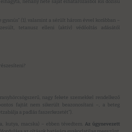
 elhagyta, néhány hete saját elhatározásból kis dózisú
re gyanús”
(1),
valamint a sérült három évvel korábban –
esült, tetanusz elleni (aktív) védőoltás adásától
részesíteni?
ranyhörcsögszerű, nagy fekete szemekkel rendelkező
pontos fajtát nem sikerült beazonosítani –, a beteg
étzabálja a padlás faszerkezetét”).
ka, kutya, macska) – ebben tévedtem.
Az úgynevezett
őfordulása az oltások hatására gyakorlatilag megszűnt.