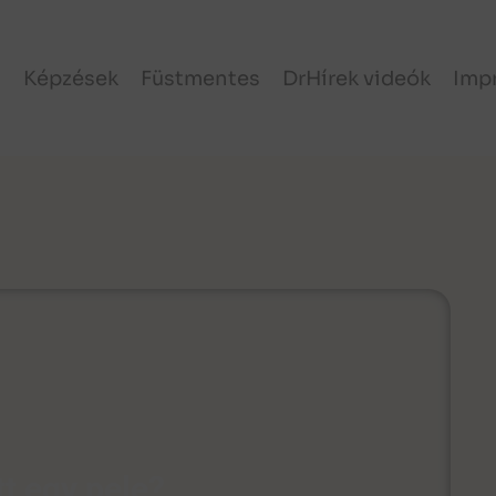
l
Képzések
Füstmentes
DrHírek videók
Imp
t egy pele?