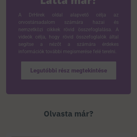
Látta már?
A DrHírek oldal alapvető célja az
orvostársadalom számára hazai és
nemzetközi cikkek rövid összefoglalása. A
videók célja, hogy rövid összefoglalók által
segítse a nézőt a számára érdekes
információk további megismerése felé terelni.
Legutóbbi rész megtekintése
Olvasta már?