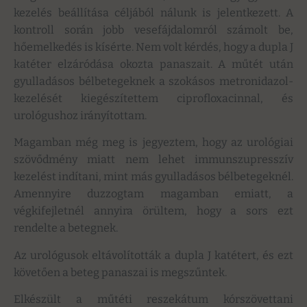
kezelés beállítása céljából nálunk is jelentkezett. A
kontroll során jobb vesefájdalomról számolt be,
hőemelkedés is kísérte. Nem volt kérdés, hogy a dupla J
katéter elzáródása okozta panaszait. A műtét után
gyulladásos bélbetegeknek a szokásos metronidazol-
kezelését kiegészítettem ciprofloxacinnal, és
urológushoz irányítottam.
Magamban még meg is jegyeztem, hogy az urológiai
szövődmény miatt nem lehet immunszupresszív
kezelést indítani, mint más gyulladásos bélbetegeknél.
Amennyire duzzogtam magamban emiatt, a
végkifejletnél annyira örültem, hogy a sors ezt
rendelte a betegnek.
Az urológusok eltávolították a dupla J katétert, és ezt
követően a beteg panaszai is megszűntek.
Elkészült a műtéti reszekátum kórszövettani