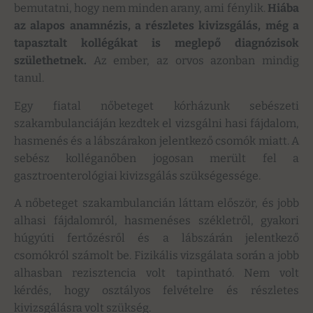
bemutatni, hogy nem minden arany, ami fénylik.
Hiába
az alapos anamnézis, a részletes kivizsgálás, még a
tapasztalt kollégákat is meglepő diagnózisok
születhetnek.
Az ember, az orvos azonban mindig
tanul.
Egy fiatal nőbeteget kórházunk sebészeti
szakambulanciáján kezdtek el vizsgálni hasi fájdalom,
hasmenés és a lábszárakon jelentkező csomók miatt. A
sebész kolléganőben jogosan merült fel a
gasztroenterológiai kivizsgálás szükségessége.
A nőbeteget szakambulancián láttam először, és jobb
alhasi fájdalomról, hasmenéses székletről, gyakori
húgyúti fertőzésről és a lábszárán jelentkező
csomókról számolt be. Fizikális vizsgálata során a jobb
alhasban rezisztencia volt tapintható. Nem volt
kérdés, hogy osztályos felvételre és részletes
kivizsgálásra volt szükség.