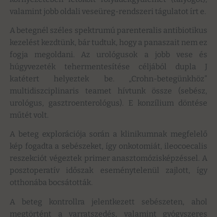
valamint jobb oldali veseüreg-rendszeri tágulatot írt e.
A betegnél széles spektrumú parenteralis antibiotikus
kezelést kezdtünk, bár tudtuk, hogy a panaszait nem ez
fogja megoldani. Az urológusok a jobb vese és
húgyvezeték tehermentesítése céljából dupla J
katétert helyeztek be. „Crohn-betegünkhöz”
multidiszciplinaris teamet hívtunk össze (sebész,
urológus, gasztroenterológus). E konzílium döntése
műtét volt.
A beteg explorációja során a klinikumnak megfelelő
kép fogadta a sebészeket, így onkotomiát, ileocoecalis
reszekciót végeztek primer anasztomózisképzéssel. A
posztoperatív időszak eseménytelenül zajlott, így
otthonába bocsátották.
A beteg kontrollra jelentkezett sebészeten, ahol
megtörtént a varratszedés, valamint gyógyszeres