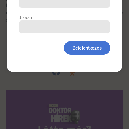
látszottak. Ileocoecalis konglomerátum, tályog miatt
műtétre került, amely után a kórszövettani vizsgálatok
Jelszó
érdekes eredményt adtak.
Bejelentkezés
Címlap
,
Gasztroenterológia
,
Tartalom