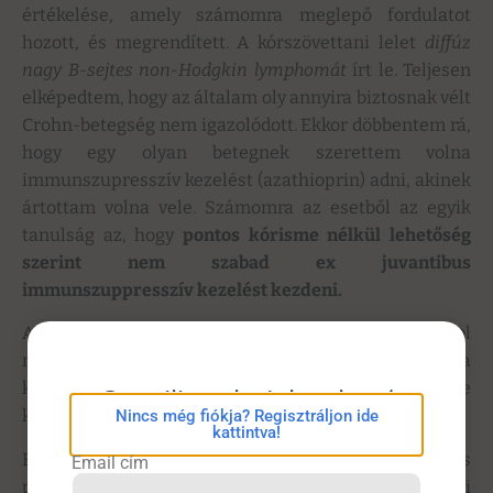
értékelése, amely számomra meglepő fordulatot
hozott, és megrendített. A kórszövettani lelet
diffúz
nagy B-sejtes non-Hodgkin lymphomát
írt le. Teljesen
elképedtem, hogy az általam oly annyira biztosnak vélt
Crohn-betegség nem igazolódott. Ekkor döbbentem rá,
hogy egy olyan betegnek szerettem volna
immunszupresszív kezelést (azathioprin) adni, akinek
ártottam volna vele. Számomra az esetből az egyik
tanulság az, hogy
pontos kórisme nélkül lehetőség
szerint nem szabad ex juvantibus
immunszuppresszív kezelést kezdeni.
A beteget lymphomacentrumba irányítottuk, ahol
megfelelő kezelés mellett komplett remisszióba
került, meggyógyult. A beteget immáron harmadik éve
eConsilium bejelentkezés
követjük, és jól van.
Nincs még fiókja? Regisztráljon ide
kattintva!
Fiatal nőbeteg Crohn-betegségre gyanús, típusos
Email cím
panaszait a képalkotó vizsgálatok is megerősíteni