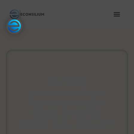
Egy fiatal
gasztroenterológus
szemével: minden
Crohn, ami annak
látszik. Vagy mégsem?