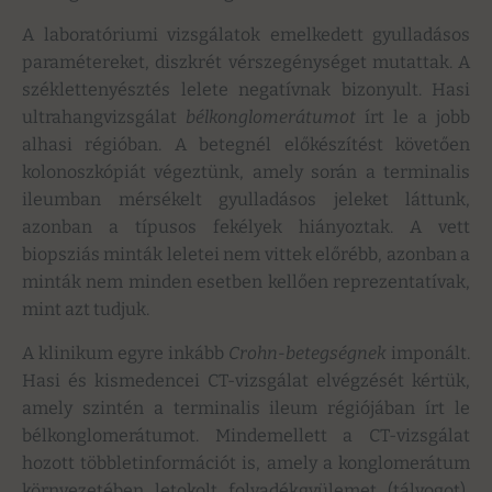
A laboratóriumi vizsgálatok emelkedett gyulladásos
paramétereket, diszkrét vérszegénységet mutattak. A
széklettenyésztés lelete negatívnak bizonyult. Hasi
ultrahangvizsgálat
bélkonglomerátumot
írt le a jobb
alhasi régióban. A betegnél előkészítést követően
kolonoszkópiát végeztünk, amely során a terminalis
ileumban mérsékelt gyulladásos jeleket láttunk,
azonban a típusos fekélyek hiányoztak. A vett
biopsziás minták leletei nem vittek előrébb, azonban a
minták nem minden esetben kellően reprezentatívak,
mint azt tudjuk.
A klinikum egyre inkább
Crohn-betegségnek
imponált.
Hasi és kismedencei CT-vizsgálat elvégzését kértük,
amely szintén a terminalis ileum régiójában írt le
bélkonglomerátumot. Mindemellett a CT-vizsgálat
hozott többletinformációt is, amely a konglomerátum
környezetében letokolt folyadékgyülemet (tályogot),