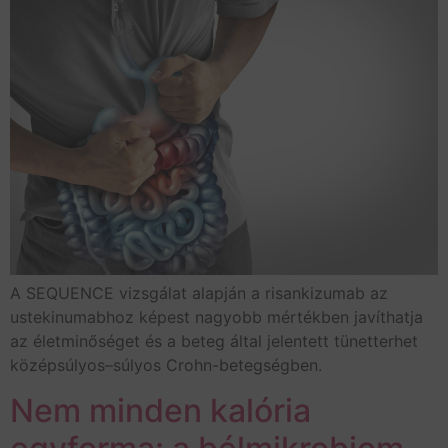
A SEQUENCE vizsgálat alapján a risankizumab az
ustekinumabhoz képest nagyobb mértékben javíthatja
az életminőséget és a beteg által jelentett tünetterhet
középsúlyos–súlyos Crohn-betegségben.
Nem minden kalória