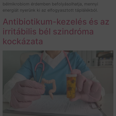
bélmikrobiom érdemben befolyásolhatja, mennyi
energiát nyerünk ki az elfogyasztott táplálékból.
Antibiotikum-kezelés és az
irritábilis bél szindróma
kockázata