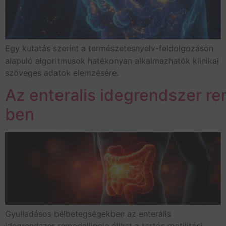
Egy kutatás szerint a természetesnyelv-feldolgozáson
alapuló algoritmusok hatékonyan alkalmazhatók klinikai
szöveges adatok elemzésére.
Az enteralis idegrendszer re
ben
Gyulladásos bélbetegségekben az enterális