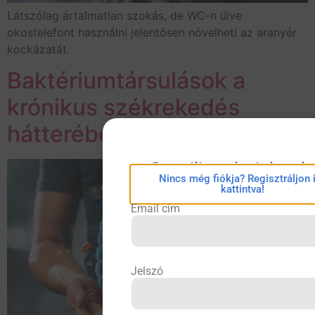
Látszólag ártalmatlan szokás, de WC-n ülve
okostelefont használni jelentősen növelheti az aranyér
kockázatát.
Baktériumtársulások a
krónikus székrekedés
hátterében?
eConsilium bejelentk
Nincs még fiókja? Regisztráljon 
kattintva!
Email cím
Jelszó