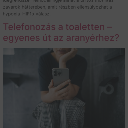
idegrendszer remodellingje állhat a tartós motilitási
zavarok hátterében, amit részben ellensúlyozhat a
hypoxia–HIF1α válasz.
Telefonozás a toaletten –
egyenes út az aranyérhez?