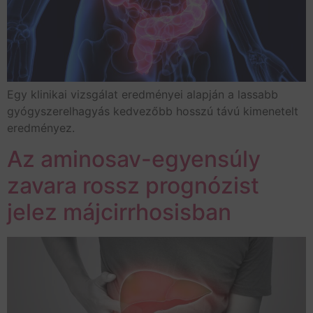
Egy klinikai vizsgálat eredményei alapján a lassabb
gyógyszerelhagyás kedvezőbb hosszú távú kimenetelt
eredményez.
Az aminosav-egyensúly
zavara rossz prognózist
jelez májcirrhosisban