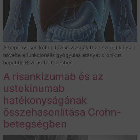
A bepirovirsen két III. fázisú vizsgálatban szignifikánsan
növelte a funkcionális gyógyulás arányát krónikus
hepatitis B-vírus-fertőzésben.
A risankizumab és az
ustekinumab
hatékonyságának
összehasonlítása Crohn-
betegségben