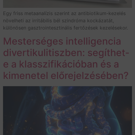
Egy friss metaanalízis szerint az antibiotikum-kezelés
növelheti az irritábilis bél szindróma kockázatát,
különösen gasztrointesztinális fertőzések kezelésekor.
Mesterséges intelligencia
divertikulitiszben: segíthet-
e a klasszifikációban és a
kimenetel előrejelzésében?