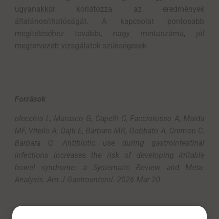
ugyanakkor korlátozza az eredmények
általánosíthatóságát. A kapcsolat pontosabb
megítéléséhez további, nagy mintaszámú, jól
megtervezett vizsgálatok szükségesek.
Források
olecchia
L,
Marasco
G,
Capelli
C,
Facciorusso
A,
Maida
MF,
Vitello
A,
Dajti
E, Barbaro MR,
Gobbato
A,
Cremon
C,
Barbara G.
Antibiotic
use
during
gastrointestinal
infections
increases
the
risk
of
developing
irritable
bowel
syndrome
: a
Systematic
Review
and
Meta-
Analysis
. Am J
Gastroenterol
. 2026 Mar 20.