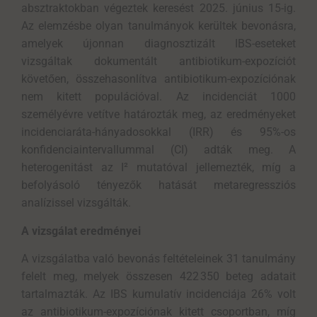
absztraktokban végeztek keresést 2025. június 15-ig.
Az elemzésbe olyan tanulmányok kerültek bevonásra,
amelyek újonnan diagnosztizált IBS-eseteket
vizsgáltak dokumentált antibiotikum-expozíciót
követően, összehasonlítva antibiotikum-expozíciónak
nem kitett populációval. Az incidenciát 1000
személyévre vetítve határozták meg, az eredményeket
incidenciaráta-hányadosokkal (IRR) és 95%-os
konfidenciaintervallummal (CI) adták meg. A
heterogenitást az I² mutatóval jellemezték, míg a
befolyásoló tényezők hatását metaregressziós
analízissel vizsgálták.
A vizsgálat eredményei
A vizsgálatba való bevonás feltételeinek 31 tanulmány
felelt meg, melyek összesen 422 350 beteg adatait
tartalmazták. Az IBS kumulatív incidenciája 26% volt
az antibiotikum-expozíciónak kitett csoportban, míg