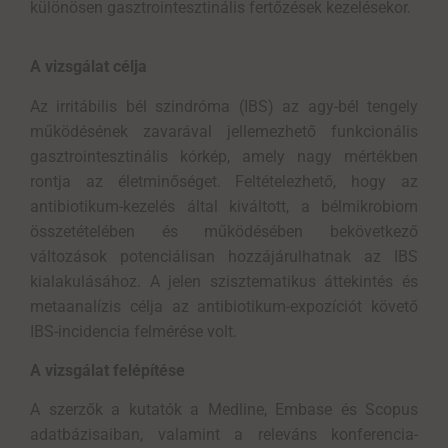
különösen
gasztrointesztinális
fertőzések kezelésekor.
A vizsgálat célja
Az irritábilis bél szindróma (IBS) az agy-bél tengely
működésének zavarával jellemezhető funkcionális
gasztrointesztinális kórkép, amely nagy mértékben
rontja az életminőséget. Feltételezhető, hogy az
antibiotikum-kezelés által kiváltott, a bélmikrobiom
összetételében és működésében bekövetkező
változások potenciálisan hozzájárulhatnak az IBS
kialakulásához. A jelen szisztematikus áttekintés és
metaanalízis célja az antibiotikum-expozíciót követő
IBS-incidencia felmérése volt.
A vizsgálat felépítése
A szerzők a kutatók a Medline, Embase és Scopus
adatbázisaiban, valamint a releváns konferencia-