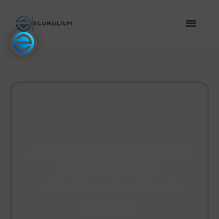
Antibiotikum-kezelés és
az irritábilis bél
szindróma kockázata
May 19, 2026