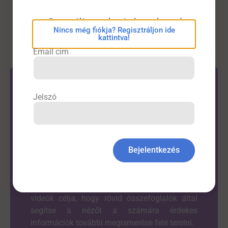
Gasztroenterológia
,
Infektológia
eConsilium bejelentkezés
Nincs még fiókja? Regisztráljon ide
kattintva!
Email cím
Jelszó
Látta már?
Bejelentkezés
A DrHírek oldal alapvető célja az
orvostársadalom számára hazai és
nemzetközi cikkek rövid összefoglalása. A
videók célja, hogy rövid összefoglalók által
segítse a nézőt a számára érdekes
információk további megismerése felé terelni.