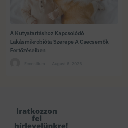
A Kutyatartáshoz Kapcsolódó
Lakásmikrobióta Szerepe A Csecsemők
Fertőzéseiben
Econsilium
August 6, 2026
Iratkozzon
fel
hírlevelünkre!