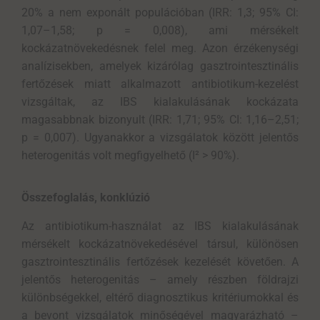
20% a nem exponált populációban (IRR: 1,3; 95% CI:
1,07–1,58; p = 0,008), ami mérsékelt
kockázatnövekedésnek felel meg. Azon érzékenységi
analízisekben, amelyek kizárólag gasztrointesztinális
fertőzések miatt alkalmazott antibiotikum-kezelést
vizsgáltak, az IBS kialakulásának kockázata
magasabbnak bizonyult (IRR: 1,71; 95% CI: 1,16–2,51;
p = 0,007). Ugyanakkor a vizsgálatok között jelentős
heterogenitás volt megfigyelhető (I² > 90%).
Összefoglalás, konklúzió
Az antibiotikum-használat az IBS kialakulásának
mérsékelt kockázatnövekedésével társul, különösen
gasztrointesztinális fertőzések kezelését követően. A
jelentős heterogenitás – amely részben földrajzi
különbségekkel, eltérő diagnosztikus kritériumokkal és
a bevont vizsgálatok minőségével magyarázható –