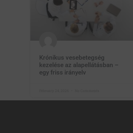
Krónikus vesebetegség
kezelése az alapellátásban –
egy friss irányelv
February 24, 2026
No Comments