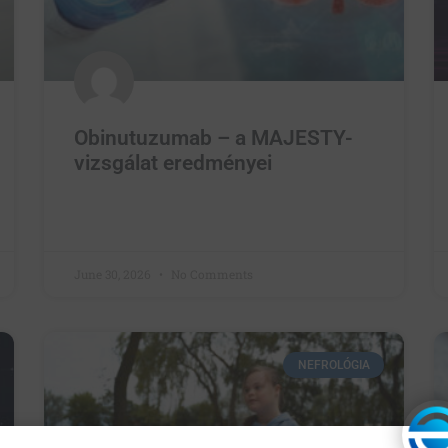
Obinutuzumab – a MAJESTY-
vizsgálat eredményei
June 30, 2026
No Comments
NEFROLÓGIA