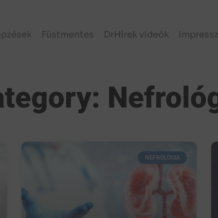
épzések
Füstmentes
DrHírek videók
Impress
tegory: Nefroló
NEFROLÓGIA