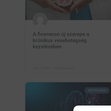
A finerenon új szerepe a
krónikus vesebetegség
kezelésében
July 7, 2026
No Comments
NEFROLÓGIA