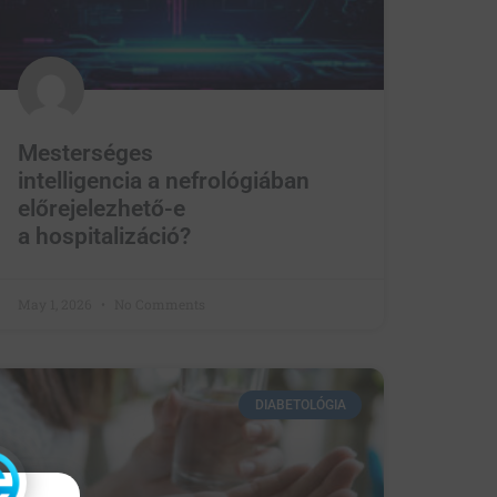
Mesterséges
intelligencia a nefrológiában
előrejelezhető-e
a hospitalizáció?
May 1, 2026
No Comments
DIABETOLÓGIA