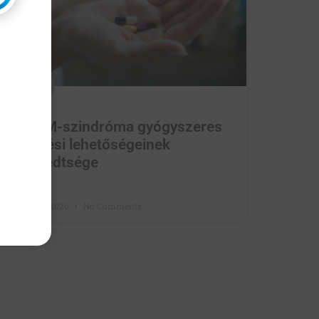
A CKM-szindróma gyógyszeres
kezelési lehetőségeinek
kiterjedtsége
March 9, 2026
No Comments