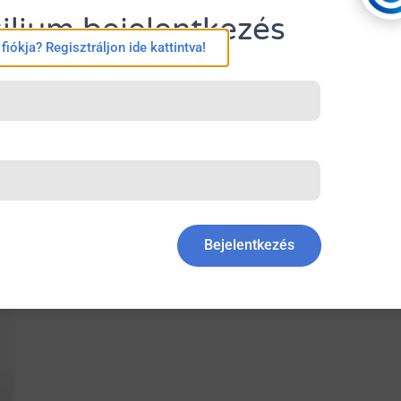
ilium bejelentkezés
iókja? Regisztráljon ide kattintva!
A Down-szindróma
vesebetegségek kockázatával
járhat
Bejelentkezés
March 23, 2026
No Comments