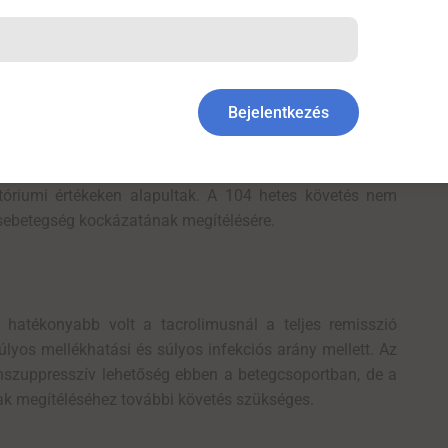
elműen felülmúlta a tacrolimust primer membranosus
Bejelentkezés
remisszió szigorú definíción alapult, amely a proteinuria
i és tartós foszfolipáz-A2 receptor elleni autoantitest-
 aktivitását is célzottan mérsékli. A vizsgálat fontos
ratóriumi értékeken alapultak. A 104 hetes követés nem
sebetegség kockázatának megítélésére.
atékonyabb volt a tacrolimusnál a teljes remisszió
yos mellékhatási és súlyos infekciós arány mellett. Az
szuppresszív lehetőség ebben a betegcsoportban, de a
k megítéléséhez további követés szükséges.