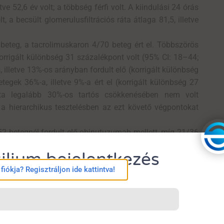
tve 52,6 év volt; a többség férfi volt. A kiindulási 24 órás
lt, a becsült glomerulusfiltrációs ráta átlaga 81,5, illetve
beteg, a tacrolimuskaron 4/70 beteg ért el. Többszörös
rrigált különbség 31 százalékpont volt (95% CI: 18–44;
 illetve 13%-os arányban fordult elő (korrigált különbség
tegek 36%-a, illetve 9%-a ért el (korrigált különbség 27
ráta legalább 30%-os tartós csökkenésében nem volt
t a hierarchikus tesztelésben az ezt követő végpontokat
/52 betegnél fordult elő obinutuzumab mellett, míg 21/36
eni autoantitestek szintje nagyobb mértékben csökkent
ilium bejelentkezés
tű betegek körében immunológiai remisszió a 104. héten
iókja? Regisztráljon ide kattintva!
illetve 19% volt. Súlyos mellékhatás 17%, illetve 14%
betegév gyakorisággal jelentkeztek, súlyos infekciók 3,
mab mellett infúziós reakció 38%-ban, gyógyszerrel
 szakaszban haláleset nem történt; a mentőkezelés alatt