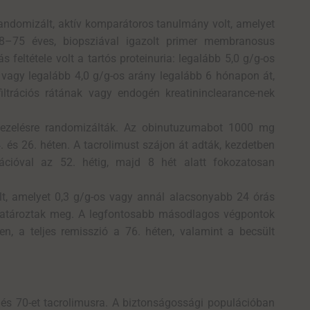
randomizált, aktív komparátoros tanulmány volt, amelyet
8–75 éves, biopsziával igazolt primer membranosus
feltétele volt a tartós proteinuria: legalább 5,0 g/g-os
, vagy legalább 4,0 g/g-os arány legalább 6 hónapon át,
iltrációs rátának vagy endogén kreatininclearance-nek
kezelésre randomizálták. Az obinutuzumabot 1000 mg
. és 26. héten. A tacrolimust szájon át adták, kezdetben
ációval az 52. hétig, majd 8 hét alatt fokozatosan
olt, amelyet 0,3 g/g-os vagy annál alacsonyabb 24 órás
nt határoztak meg. A legfontosabb másodlagos végpontok
en, a teljes remisszió a 76. héten, valamint a becsült
és 70-et tacrolimusra. A biztonságossági populációban