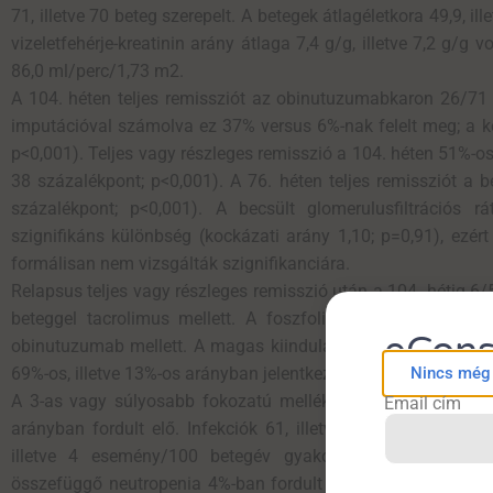
71, illetve 70 beteg szerepelt. A betegek átlagéletkora 49,9, ille
vizeletfehérje-kreatinin arány átlaga 7,4 g/g, illetve 7,2 g/g vo
86,0 ml/perc/1,73 m
2
.
A 104. héten teljes remissziót az obinutuzumabkaron 26/71 
imputációval számolva ez 37% versus 6%-nak felelt meg; a ko
p<0,001). Teljes vagy részleges remisszió a 104. héten 51%-os,
38 százalékpont; p<0,001). A 76. héten teljes remissziót a be
százalékpont; p<0,001). A becsült glomerulusfiltrációs 
szignifikáns különbség (kockázati arány 1,10; p=0,91), ezér
formálisan nem vizsgálták szignifikanciára.
Relapsus teljes vagy részleges remisszió után a 104. hétig 6
beteggel tacrolimus mellett. A foszfolipáz-A2 receptor ell
eCons
obinutuzumab mellett. A magas kiindulási autoantitest-szin
Nincs még f
69%-os, illetve 13%-os arányban jelentkezett.
A 3-as vagy súlyosabb fokozatú mellékhatások aránya 22%, 
Email cím
arányban fordult elő. Infekciók 61, illetve 57 esemény/100 
illetve 4 esemény/100 betegév gyakorisággal. Obinutuzu
összefüggő neutropenia 4%-ban fordult elő. A nyílt kezelési