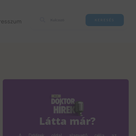
resszum
KERESÉS
Látta már?
A DrHírek oldal alapvető célja az