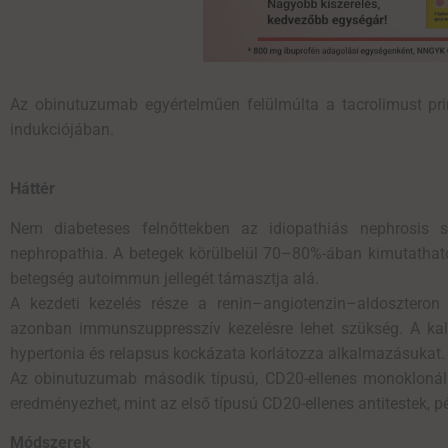
Az
obinutuzumab
egyértelműen felülmúlta a
tacrolimust
pr
indukciójában.
Háttér
Nem diabeteses felnőttekben az idiopathiás nephrosis
nephropathia. A betegek körülbelül 70–80%-ában kimutathatók
betegség autoimmun jellegét támasztja alá.
A kezdeti kezelés része a renin–angiotenzin–aldoszteron 
azonban immunszuppresszív kezelésre lehet szükség. A kalci
hypertonia és relapsus kockázata korlátozza alkalmazásukat.
Az obinutuzumab második típusú, CD20-ellenes monoklonális 
eredményezhet, mint az első típusú CD20-ellenes antitestek, pé
Módszerek