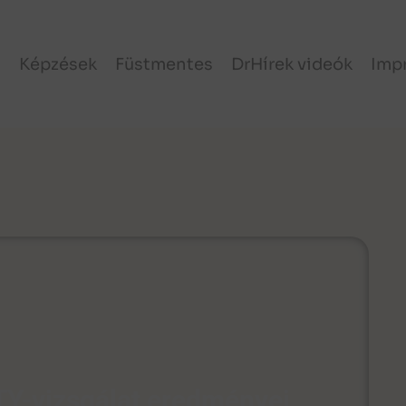
l
Képzések
Füstmentes
DrHírek videók
Imp
Y-vizsgálat eredményei