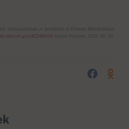
ors
.
Obinutuzumab
or
acrolimus
in
Primary
Membranous
cbi.nlm.nih.gov/42246654/
Utolsó frissítés: 2026. 06. 05.
ek