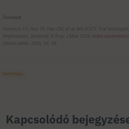
Források
Fervenza
FC,
Hou
FF,
Hao
CM,
et
al
; MAJESTY
Trial
Investigat
Nephropathy
. [Internet].
N
Engl
J
Med
2026
;
https://pubmed.n
Utolsó elérés: 2026. 06. 08.
Nefrológia
Kapcsolódó bejegyzés