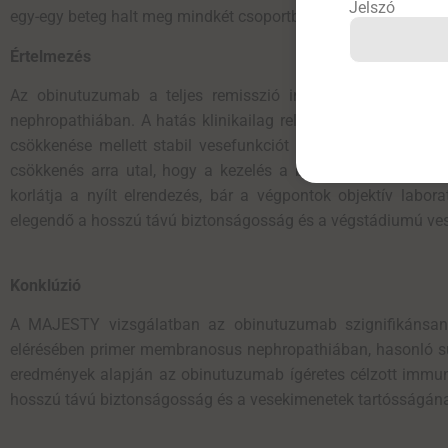
Jelszó
egy-egy beteg halt meg mindkét csoportban.
Értelmezés
Az obinutuzumab a teljes remisszió indukciójában egyért
nephropathiában. A hatás klinikailag releváns, mert a teljes 
csökkenése mellett stabil vesefunkciót is megkövetelt. A kora
csökkenés arra utal, hogy a kezelés a betegség immunológiai
korlátja a nyílt elrendezés, bár a végpontok objektív labo
elegendő a hosszú távú biztonságosság és a végstádiumú ve
Konklúzió
A MAJESTY vizsgálatban az obinutuzumab szignifikánsan h
elérésében primer membranosus nephropathiában, hasonló súl
eredmények alapján az obinutuzumab ígéretes célzott immun
hosszú távú biztonságosság és a vesekimenetek tartósságána