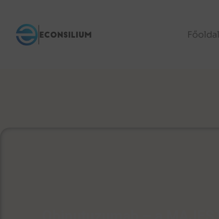
Főolda
Obinutuzumab – a MAJEST