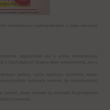
imer
membranosus
nephropathiában
a teljes remisszió
 szindróma leggyakoribb oka a primer membranosus
 a foszfolipáz-A2 receptor elleni autoantitestek, ami a
rendszer gátlása, tartós nephrosis szindróma esetén
neurin-gátlók hatásosak lehetnek, de nephrotoxicitás,
antitest, amely mélyebb és tartósabb B-sejt-depletiót
ldául a rituximab.