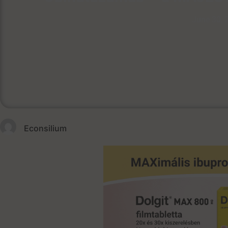
June 30, 
Econsilium