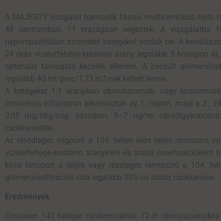
A MAJESTY vizsgálat harmadik fázisú, multicentrikus, nyílt, 
49 centrumban, 11 országban végeztek. A vizsgálatba 1
nephropathiában szenvedő betegeket vontak be. A beválasztás 
24 órás vizeletfehérje-kreatinin arány legalább 3 hónapon át
optimális támogató kezelés ellenére. A becsült glomerulusf
legalább 40 ml/perc/1,73 m
2
-nek kellett lennie.
A betegeket 1:1 arányban obinutuzumab- vagy tacrolimus
intravénás infúzióban alkalmazták az 1. napon, majd a 2., 24
0,05 mg/ttkg/nap dózisban, 5–7 ng/ml cél-völgykoncentr
csökkentették.
Az elsődleges végpont a 104. héten elért teljes remisszió v
vizeletfehérje-kreatinin arányként és stabil vesefunkcióké
közé tartozott a teljes vagy részleges remisszió a 104. hét
glomerulusfiltrációs ráta legalább 30%-os tartós csökkenése.
Eredmények
Összesen 142 beteget randomizáltak: 72-őt obinutuzumabra 