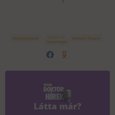
Belgyógyászat
,
COVID-19
,
Intenzív Terápia
,
Kardiológia
Látta már?