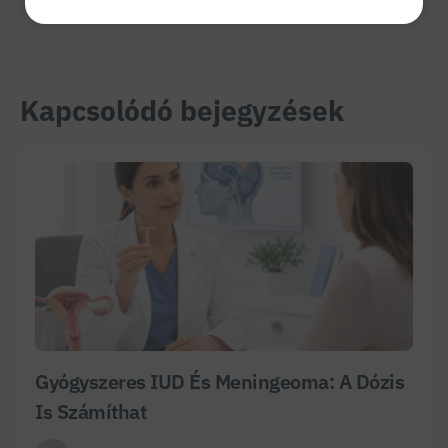
Kapcsolódó bejegyzések
Gyógyszeres IUD És Meningeoma: A Dózis
Is Számíthat