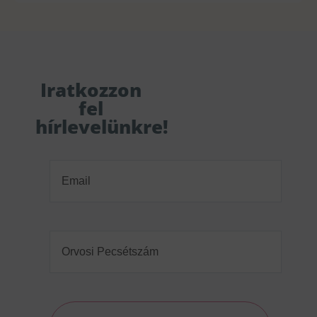
Iratkozzon
fel
hírlevelünkre!
Email
(Required)
Orvosi
Pecsétszám
(Required)