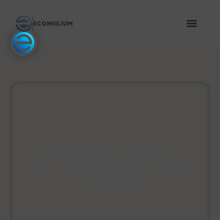
ACE-gátlók COVID19-
ben: felfüggesztés vagy
folytatás?
June 24, 2021