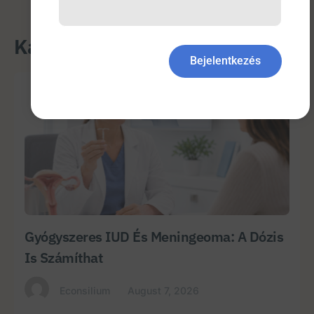
Kapcsolódó bejegyzések
Bejelentkezés
Gyógyszeres IUD És Meningeoma: A Dózis
Is Számíthat
Econsilium
August 7, 2026