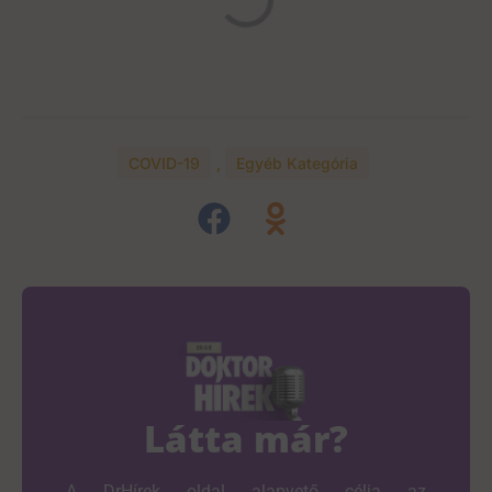
COVID-19
,
Egyéb Kategória
Látta már?
A DrHírek oldal alapvető célja az