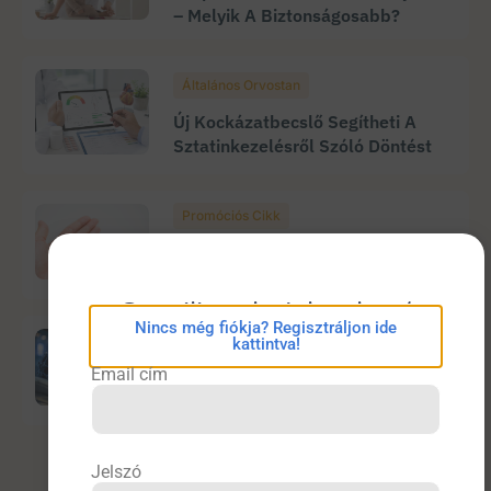
– Melyik A Biztonságosabb?
Általános Orvostan
Új Kockázatbecslő Segítheti A
Sztatinkezelésről Szóló Döntést
Promóciós Cikk
Megérkezett A Rybelsus Tabletták
Második Generációja
eConsilium bejelentkezés
Nincs még fiókja? Regisztráljon ide
Neurológia
kattintva!
Email cím
Agyi Interfész Segíthet Kimutatni
A Rejtett Tudatosságot
Jelszó