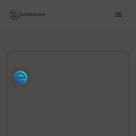
Az ivermectin
placebokontrollált,
randomizált vizsgálata
March 10, 2021