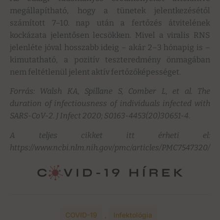
megállapítható, hogy a tünetek jelentkezésétől
számított 7–10. nap után a fertőzés átvitelének
kockázata jelentősen lecsökken. Mivel a viralis RNS
jelenléte jóval hosszabb ideig – akár 2–3 hónapig is –
kimutatható, a pozitív teszteredmény önmagában
nem feltétlenül jelent aktív fertőzőképességet.
Forrás: Walsh KA, Spillane S, Comber L, et al. The
duration of infectiousness of individuals infected with
SARS-CoV-2. J Infect 2020; S0163-4453(20)30651-4.
A teljes cikket itt érheti el:
https://www.ncbi.nlm.nih.gov/pmc/articles/PMC7547320/
COVID-19
,
Infektológia