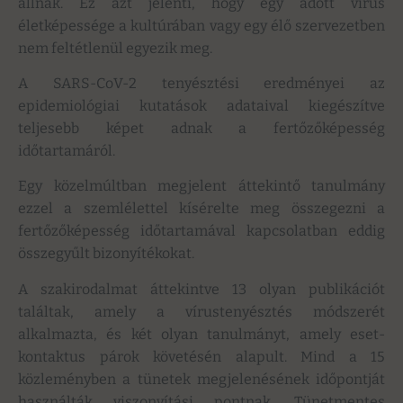
állnak. Ez azt jelenti, hogy egy adott vírus
életképessége a kultúrában vagy egy élő szervezetben
nem feltétlenül egyezik meg.
A SARS-CoV-2 tenyésztési eredményei az
epidemiológiai kutatások adataival kiegészítve
teljesebb képet adnak a fertőzőképesség
időtartamáról.
Egy közelmúltban megjelent áttekintő tanulmány
ezzel a szemlélettel kísérelte meg összegezni a
fertőzőképesség időtartamával kapcsolatban eddig
összegyűlt bizonyítékokat.
A szakirodalmat áttekintve 13 olyan publikációt
találtak, amely a vírustenyésztés módszerét
alkalmazta, és két olyan tanulmányt, amely eset-
kontaktus párok követésén alapult. Mind a 15
közleményben a tünetek megjelenésének időpontját
használták viszonyítási pontnak. Tünetmentes