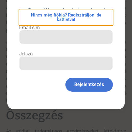
tünetek jelentkezésétől számított öt napon belül, ezért
a gyermekkorú fertőzöttek szükséges izolációjának
eConsilium bejelentkezés
Nincs még fiókja? Regisztráljon ide
időtartamára nézve ebből nem lehet következtetést
kattintva!
levonni. A COVID-19-cel kapcsolatos kutatásokban a
Email cím
gyermekek meglehetősen alulreprezentáltak.
A két kontaktuskutatási tanulmányban az átviteli
arányok jelentős eltérést mutattak (0,7% vs. 37%). A
Jelszó
nagy különbségnek az az oka, hogy az egyikben
minden lehetséges kontaktust számba vettek, míg a
másikban csak a közös háztartásban élőket. Az eltérő
metodika ellenére hasonló következtetésre jutottak
Bejelentkezés
abban, hogy a tünetek jelentkezése utáni ötödik nap
után a szoros kontaktus nyomán nem fordult elő
bizonyított másodlagos eset.
Összegzés
Az eddigi tudományos eredményeket áttekintve