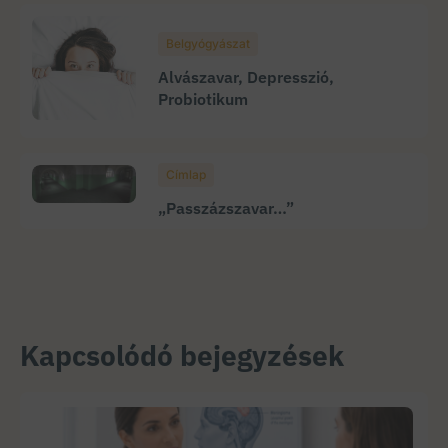
Belgyógyászat
Alvászavar, Depresszió,
Probiotikum
Címlap
„Passzázszavar…”
Kapcsolódó bejegyzések