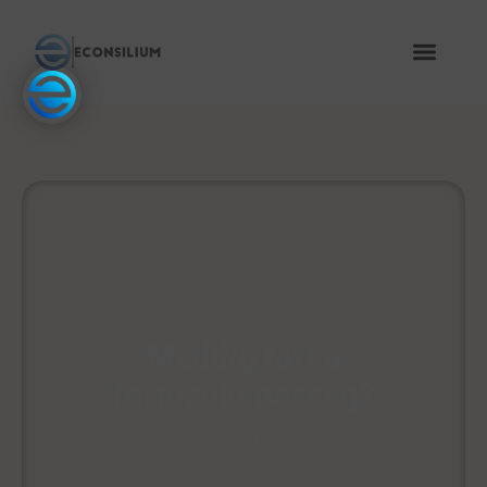
Meddig tart a
fertőzőképesség?
October 21, 2020