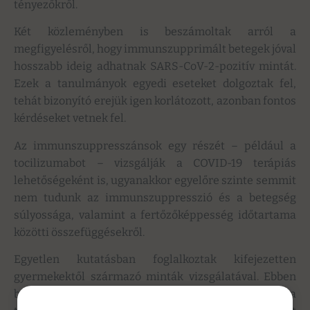
tényezőkről.
Két közleményben is beszámoltak arról a
megfigyelésről, hogy immunszupprimált betegek jóval
hosszabb ideig adhatnak SARS-CoV-2-pozitív mintát.
Ezek a tanulmányok egyedi eseteket dolgoztak fel,
tehát bizonyító erejük igen korlátozott, azonban fontos
kérdéseket vetnek fel.
Az immunszuppresszánsok egy részét – például a
tocilizumabot – vizsgálják a COVID-19 terápiás
lehetőségeként is, ugyanakkor egyelőre szinte semmit
nem tudunk az immunszuppresszió és a betegség
súlyossága, valamint a fertőzőképpesség időtartama
közötti összefüggésekről.
Egyetlen kutatásban foglalkoztak kifejezetten
gyermekektől származó minták vizsgálatával. Ebben
betegenként egy tenyésztési kísérletet végeztek a