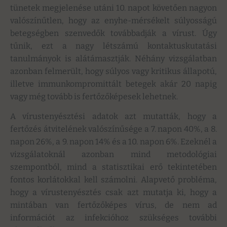
tünetek megjelenése utáni 10. napot követően nagyon
valószínűtlen, hogy az enyhe-mérsékelt súlyosságú
betegségben szenvedők továbbadják a vírust. Úgy
tűnik, ezt a nagy létszámú kontaktuskutatási
tanulmányok is alátámasztják. Néhány vizsgálatban
azonban felmerült, hogy súlyos vagy kritikus állapotú,
illetve immunkompromittált betegek akár 20 napig
vagy még tovább is fertőzőképesek lehetnek.
A vírustenyésztési adatok azt mutatták, hogy a
fertőzés átvitelének valószínűsége a 7. napon 40%, a 8.
napon 26%, a 9. napon 14% és a 10. napon 6%. Ezeknél a
vizsgálatoknál azonban mind metodológiai
szempontból, mind a statisztikai erő tekintetében
fontos korlátokkal kell számolni. Alapvető probléma,
hogy a vírustenyésztés csak azt mutatja ki, hogy a
mintában van fertőzőképes vírus, de nem ad
információt az infekcióhoz szükséges további