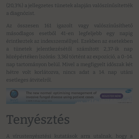
(20,3%) a jellegzetes tünetek alapján valószínűsítették
a diagnózist.
Az összesen 161 igazolt vagy valószínűsíthető
másodlagos esetből 41-en legfeljebb egy napig
érintkeztek az indexszeméllyel. Ezekben az esetekben
a tünetek jelentkezésétől számított 2,37-ik nap
középértéken (szórás: 3,36) történt az expozíció, a 0–14.
nap tartományon belül. Mivel a megfigyelt időszak két
hétre volt korlátozva, nincs adat a 14. nap utáni
esetleges átvitelről.
Tenyésztés
A vírustenyésztési kutatások arra utalnak, hogy a