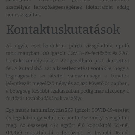
személyek fertőzőképességének időtartamát eddig
nem vizsgálták.
Kontaktuskutatások
Az egyik, eset-kontaktus párok vizsgálatára épülő
tanulmányban 100 igazolt COVID-19-fertőzött és 2761
kontaktszemély között 22 igazolható párt derítettek
fel. A kutatásból azt a következtetést vonták le, hogy a
legmagasabb az átvitel valószínűsége a tünetek
jelentkezét megelőző négy és az azt követő öt napban,
a betegség későbbi szakaszában pedig már alacsony a
fertőzés továbbadásának veszélye.
Egy másik tanulmányban 269 igazolt COVID-19-esetet
és legalább egy velük élő kontaktszemélyt vizsgáltak
meg. Az összeset 472 együtt élő kontaktból 65-nél
(13,8%) mutatták ki a fertőzést, és további 96-nál