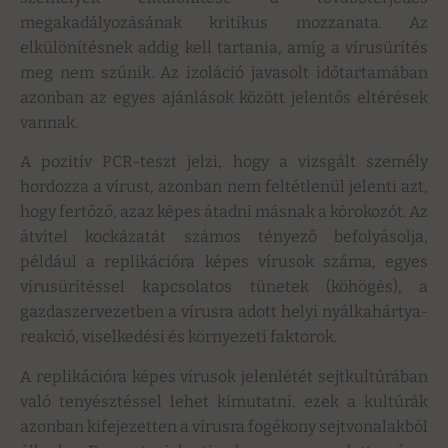
megakadályozásának kritikus mozzanata. Az
elkülönítésnek addig kell tartania, amíg a vírusürítés
meg nem szűnik. Az izoláció javasolt időtartamában
azonban az egyes ajánlások között jelentős eltérések
vannak.
A pozitív PCR-teszt jelzi, hogy a vizsgált személy
hordozza a vírust, azonban nem feltétlenül jelenti azt,
hogy fertőző, azaz képes átadni másnak a kórokozót. Az
átvitel kockázatát számos tényező befolyásolja,
például a replikációra képes vírusok száma, egyes
vírusürítéssel kapcsolatos tünetek (köhögés), a
gazdaszervezetben a vírusra adott helyi nyálkahártya-
reakció, viselkedési és környezeti faktorok.
A replikációra képes vírusok jelenlétét sejtkultúrában
való tenyésztéssel lehet kimutatni, ezek a kultúrák
azonban kifejezetten a vírusra fogékony sejtvonalakból