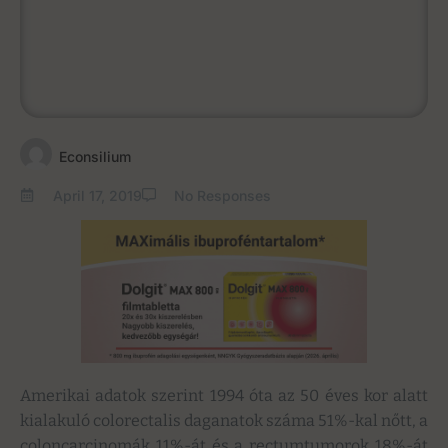
Econsilium
April 17, 2019
No Responses
Amerikai adatok szerint 1994 óta az 50 éves kor alatt
kialakuló colorectalis daganatok száma 51%-kal nőtt, a
coloncarcinomák 11%-át és a rectumtumorok 18%-át