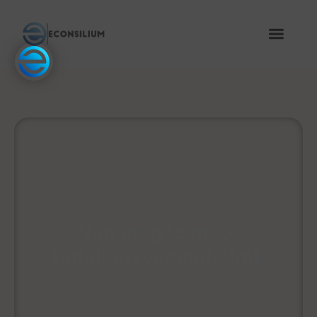
Van még teendő:
fiatalkori vastagbélrák
April 17, 2019