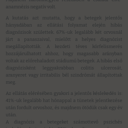
anamnézis negatív volt.
A kutatás azt mutatta, hogy a betegek jelentős
hányadában az ellátási folyamat elején hibás
diagnózisok születtek. 67%-uk legalább két orvosnál
járt a panaszaival, mielőtt a helyes diagnózist
megállapították. A kezdeti téves kórfelismerés
hozzájárulhatott ahhoz, hogy magasabb arányban
voltak az előrehaladott stádiumú betegek. A hibás első
diagnózisként leggyakrabban colitis ulcerosát,
aranyeret vagy irritabilis bél szindrómát állapítottak
meg.
Az ellátás elérésében gyakori a jelentős késlekedés is:
41%-uk legalább hat hónappal a tünetek jelentkezése
után fordult orvoshoz, és majdnem ötödük csak egy év
után.
A diagnózis a betegeket számottevő pszichés