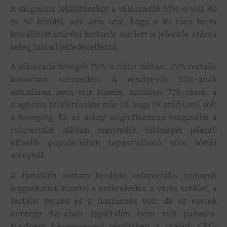
A diagnózis felállításakor a válaszadók 57%-a volt 40
és 50 közötti, ami arra utal, hogy a 45 éves korra
leszállított szűrési korhatár mellett is jelentős számú
beteg marad felfedezetlenül.
A válaszadó betegek 75%-a colon rákban, 25% rectalis
tumorban szenvedett. A résztvevők 53%-ának
aktuálisan nem volt tünete, azonban 71%-uknál a
diagnózis felállításakor már III. vagy IV. stádiumú volt
a betegség. Ez az arány szignifikánsan magasabb a
colorectalis rákban szenvedők többségét jelentő
idősebb populációban tapasztalható 60% körüli
aránynál.
A fiatalabb korban kezdődő colorectalis tumorok
leggyakoribb tünetei a székrekedés, a véres széklet, a
rectalis vérzés és a hasmenés volt, de az esetek
mintegy 9%-ában egyáltalán nem volt panasza.
Majdnem háromnegyed részükben a családi CRC-