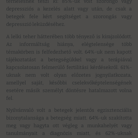
terhelésnek teszi ki: 85%-uk volt szorongó vagy
depressziós a kezelés alatt vagy után, de csak a
betegek fele kért segítséget a szorongás vagy
depresszió leküzdéséhez.
A lelki teher hátterében több tényező is kirajzolódott.
Az informáltság hiánya, elégtelensége több
témakörben is felfedezhető volt. 64%-uk nem kapott
tájékoztatást a betegségükkel vagy a terápiával
kapcsolatosan felmerülő fertilitási kérdésekről. 61%-
uknak nem volt olyan előzetes jognyilatkozata,
amellyel saját, későbbi cselekvőképtelenségének
esetére másik személyt döntésre hatalmazott volna
fel.
Nyilvánvaló volt a betegek jelentős egzisztenciális
bizonytalansága a betegség miatt. 64%-uk szakította
meg vagy hagyta ott végleg a munkahelyét vagy
tanulmányait a diagnózis miatt, és 62%-uknak