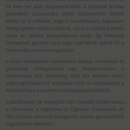
50 éves kor alatt diagnosztizálják. A fiatalabb korban
jelentkező colorectalis rákok felismerését többek
között az is nehezíti, hogy a rosszindulatú daganatos
betegségeket mind a laikusok, mind a szakma jelentős
része az időskor betegségének tartja. Így fiatalabb
betegeknél gyakran nem vagy csak késve merül fel a
colorectalis carcinoma gyanúja.
A korai kialakulású colorectalis rákban szenvedők és
gondozóik támogatására egy betegszervezet, a
Colorectalis Rák Szövetség 2016 óta minden évben
végez egy felmérést, amelynek 2018-as eredményeit a
közelmúltban a szervezet honlapján publikálták.
A kérdőívekre 38 országból 1622 személy küldte vissza
a válaszokat, a legtöbben az Egyesült Államokból. Az
idén először nemcsak betegektől, hanem gondozóiktól
is gyűjtöttek adatokat.