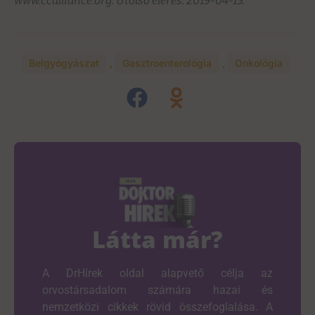
www.ccalliance.org. Utolsó elérés: 2019-04-15.
Belgyógyászat
,
Gasztroenterológia
,
Onkológia
Látta már?
A DrHírek oldal alapvető célja az
orvostársadalom számára hazai és
nemzetközi cikkek rövid összefoglalása. A