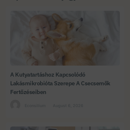
A Kutyatartáshoz Kapcsolódó
Lakásmikrobióta Szerepe A Csecsemők
Fertőzéseiben
Econsilium
August 6, 2026