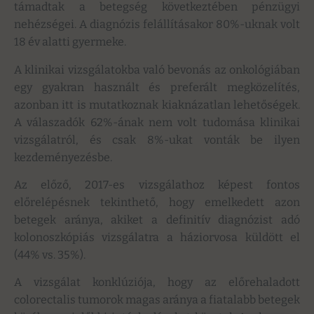
támadtak a betegség következtében pénzügyi
nehézségei. A diagnózis felállításakor 80%-uknak volt
18 év alatti gyermeke.
A klinikai vizsgálatokba való bevonás az onkológiában
egy gyakran használt és preferált megközelítés,
azonban itt is mutatkoznak kiaknázatlan lehetőségek.
A válaszadók 62%-ának nem volt tudomása klinikai
vizsgálatról, és csak 8%-ukat vonták be ilyen
kezdeményezésbe.
Az előző, 2017-es vizsgálathoz képest fontos
előrelépésnek tekinthető, hogy emelkedett azon
betegek aránya, akiket a definitív diagnózist adó
kolonoszkópiás vizsgálatra a háziorvosa küldött el
(44% vs. 35%).
A vizsgálat konklúziója, hogy az előrehaladott
colorectalis tumorok magas aránya a fiatalabb betegek