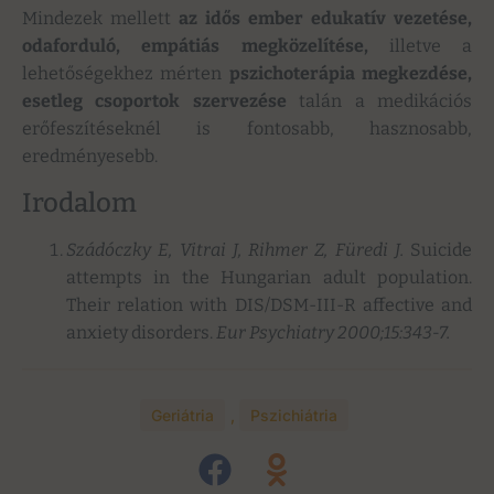
Mindezek mellett
az idős ember edukatív vezetése,
odaforduló, empátiás megközelítése,
illetve a
lehetőségekhez mérten
pszichoterápia megkezdése,
esetleg csoportok szervezése
talán a medikációs
erőfeszítéseknél is fontosabb, hasznosabb,
eredményesebb.
Irodalom
Szádóczky E, Vitrai J, Rihmer Z, Füredi J.
Suicide
attempts in the Hungarian adult population.
Their relation with DIS/DSM-III-R affective and
anxiety disorders.
Eur Psychiatry 2000;15:343-7.
Geriátria
,
Pszichiátria