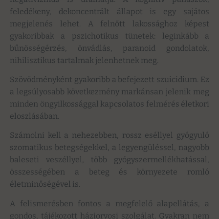
feledékeny, dekoncentrált állapot is egy sajátos
megjelenés lehet. A felnőtt lakossághoz képest
gyakoribbak a pszichotikus tünetek: leginkább a
bűnösségérzés, önvádlás, paranoid gondolatok,
nihilisztikus tartalmak jelenhetnek meg.
Szövődményként gyakoribb a befejezett szuicidium. Ez
a legsúlyosabb következmény markánsan jelenik meg
minden öngyilkossággal kapcsolatos felmérés életkori
eloszlásában.
Számolni kell a nehezebben, rossz eséllyel gyógyuló
szomatikus betegségekkel, a legyengüléssel, nagyobb
baleseti veszéllyel, több gyógyszermellékhatással,
összességében a beteg és környezete romló
életminőségével is.
A felismerésben fontos a megfelelő alapellátás, a
gondos, tájékozott háziorvosi szolgálat. Gyakran nem