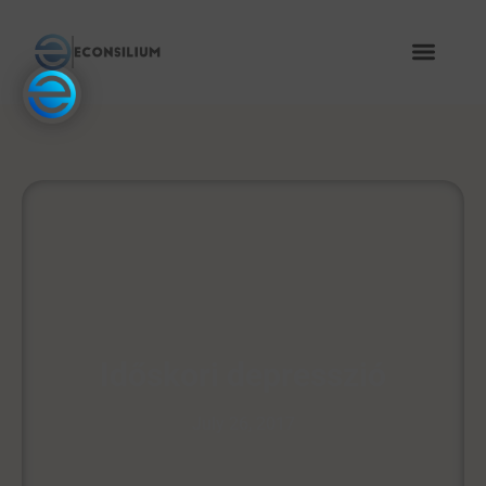
Időskori depresszió
July 26, 2017