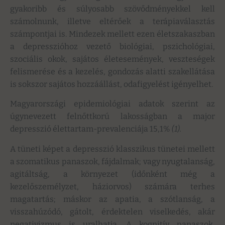
gyakoribb és súlyosabb szövődményekkel kell
számolnunk, illetve eltérőek a terápiaválasztás
számpontjai is. Mindezek mellett ezen életszakaszban
a depresszióhoz vezető biológiai, pszichológiai,
szociális okok, sajátos életesemények, veszteségek
felismerése és a kezelés, gondozás alatti szakellátása
is sokszor sajátos hozzáállást, odafigyelést igényelhet.
Magyarországi epidemiológiai adatok szerint az
úgynevezett felnőttkorú lakosságban a major
depresszió élettartam-prevalenciája 15,1%
(1).
A tüneti képet a depresszió klasszikus tünetei mellett
a szomatikus panaszok, fájdalmak; vagy nyugtalanság,
agitáltság, a környezet (időnként még a
kezelőszemélyzet, háziorvos) számára terhes
magatartás; máskor az apatia, a szótlanság, a
visszahúzódó, gátolt, érdektelen viselkedés, akár
negativizmus is uralhatja. A kognitív panaszok,