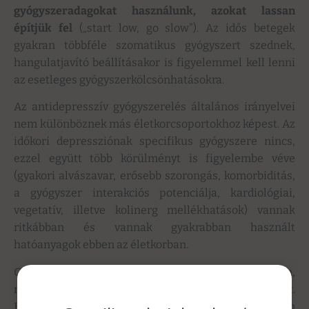
gyógyszeradagokat használunk, azokat lassan
építjük fel
(„start low, go slow”). Az idős betegek
gyakran többféle szomatikus gyógyszert szednek,
hangulatjavító beállításakor is figyelemmel kell lenni
az esetleges gyógyszerkölcsönhatásokra.
Az antidepresszív gyógyszerelés általános irányelvei
nem különböznek más életkorcsoportokhoz képest. Az
időkori depressziónak specifikus gyógyszere nincs,
ezzel együtt több körülményt is figyelembe véve
(gyakori alvászavar, erősebb szorongás, komorbiditás,
a gyógyszer interakciós potenciálja, kardiológiai,
vegetatív, illetve kolinerg mellékhatások) vannak
ritkábban és vannak gyakrabban használt
hatóanyagok ebben az életkorban.
Gyakrabban használatos a tianeptin, trazodon,
mianzerin, moclobemid, illetve az SSRI-csoport.
Könnyen használható a duloxetin és az agomelatin