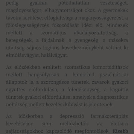
pedig gyakran pótolhatatlan veszteséget,
magányosságot, elhagyatottságot okoz. A gyermekek
távolra kerülése, elfoglaltsága a magányosságérzést, a
fölöslegességérzés fokozódását idézi elő. Mindezek
mellett a szomatikus akadályoztatottság, a
betegségek, a fájdalmak, a gyengeség, a másokra
utaltság sajnos logikus következményként válthat ki
elmúlásvágyat, halálvágyat.
Az előzőekben említett szomatikus komorbiditások
mellett hangsúlyosak a komorbid pszichiátriai
állapotok is, a szorongásos tünetek, zavarok gyakori
együttes előfordulása, a feledékenység, a kognitív
tünetek gyakori előfordulása, amelyek a diagnosztikus
nehézség mellett kezelési kihívást is jelentenek.
Az időskorban a depresszió farmakoterápiás
kezelésekor sem mellőzhetők az életkori
sajátosságokhoz kapcsolódó megfontolások.
Kisebb