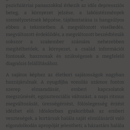
pszichiátriai panaszokkal érkezik az idős depressziós
beteg, a környezet jelzése, a lakóintézmények
személyzetének képzése, tájékoztatása is hangsúlyos
ebben a tekintetben. A megváltozott viselkedés,
megváltozott érdeklődés, a megváltozott beszédtémák
sokszor a szakember számára nehezebben
megítélhetőek, a környezet, a család információi
fontosak, hasznosak és szükségesek a megfelelő
diagnózis felállításához.
A sajátos képhez az életkori sajátosságok nagyban
hozzájárulnak. A nyugdíjba vonulás számos fontos
szerep elmaradását, emberi kapcsolatok
megszűnését, egzisztenciális változást, a napi ritmus
megváltozását, ürességérzést, fölöslegesség érzést
idézhet elő. Időskorban gyakoribbak az emberi
veszteségek, a kortársak halála saját elmúlásáról való
elgondolkodás apropóját jelentheti; a házastárs halála