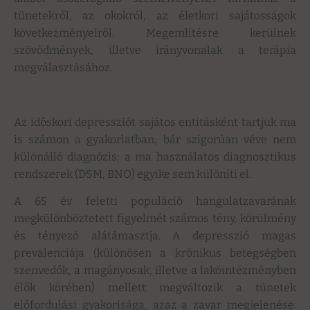
tünetekről, az okokról, az életkori sajátosságok
következményeiről. Megemlítésre kerülnek
szövődmények, illetve irányvonalak a terápia
megválasztásához.
Az időskori depressziót sajátos entitásként tartjuk ma
is számon a gyakorlatban, bár szigorúan véve nem
különálló diagnózis; a ma használatos diagnosztikus
rendszerek (DSM, BNO) egyike sem különíti el.
A 65 év feletti populáció hangulatzavarának
megkülönböztetett figyelmét számos tény, körülmény
és tényező alátámasztja. A depresszió magas
prevalenciája (különösen a krónikus betegségben
szenvedők, a magányosak, illetve a lakóintézményben
élők körében) mellett megváltozik a tünetek
előfordulási gyakorisága, azaz a zavar megjelenése: