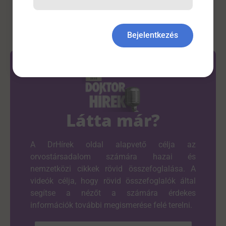
Bejelentkezés
Látta már?
A DrHírek oldal alapvető célja az
orvostársadalom számára hazai és
nemzetközi cikkek rövid összefoglalása. A
videók célja, hogy rövid összefoglalók által
segítse a nézőt a számára érdekes
információk további megismerése felé terelni.