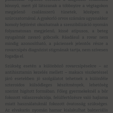
könnyű, mert jól látszanak a többnyire a végtagokon
megjelenő csalánszerű tünetek, középen a
szúrcsatornával. A gyakorló orvos számára ugyanakkor
komoly fejtörést okozhatnak a szenzibilizáció nyomán
folyamatosan megjelenő, kissé atípusos, a beteg
nyugalmát zavaró göbcsék. Ráadásul a rovar nem
mindig azonosítható, a páciensek jelentős része a
rovarcsípés diagnózist stigmának tartja, nem szívesen
fogadja el.
Szükség esetén a különböző rovarcsípésekre ‒ az
antihisztamin kezelés mellett ‒ makacs viszketéssel
járó esetekben jó szolgálatot tehetnek a különféle
szteroidos külsődleges készítmények, lehetőség
szerint higított formában. Főleg gyermekeknél a bőr
fokozott válaszreakciója, felülfertőzésre való hajlama
miatt használatuknál fokozott óvatosság szükséges.
Az elvakarás nyomán hamar kialakulhat bakteriális