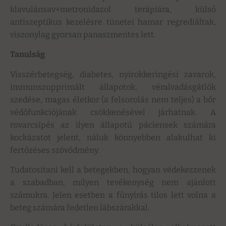
klavulánsav+metronidazol terápiára, külső
antiszeptikus kezelésre tünetei hamar regrediáltak,
viszonylag gyorsan panaszmentes lett.
Tanulság
Visszérbetegség, diabetes, nyirokkeringési zavarok,
immunszupprimált állapotok, véralvadásgátlók
szedése, magas életkor (a felsorolás nem teljes) a bőr
védőfunkciójának csökkenésével járhatnak. A
rovarcsípés az ilyen állapotú páciensek számára
kockázatot jelent, náluk könnyebben alakulhat ki
fertőzéses szövődmény.
Tudatosítani kell a betegekben, hogyan védekezzenek
a szabadban, milyen tevékenység nem ajánlott
számukra. Jelen esetben a fűnyírás tilos lett volna a
beteg számára fedetlen lábszárakkal.