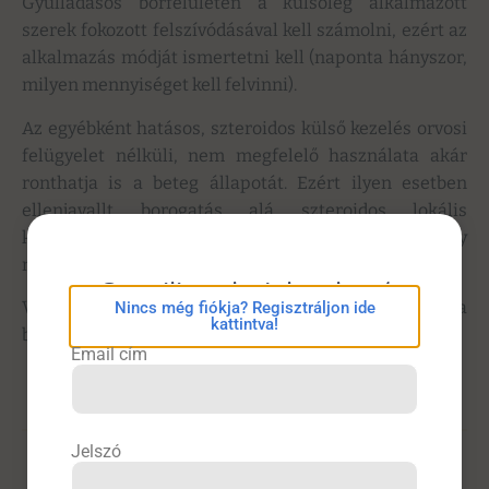
Gyulladásos bőrfelületen a külsőleg alkalmazott
szerek fokozott felszívódásával kell számolni, ezért az
alkalmazás módját ismertetni kell (naponta hányszor,
milyen mennyiséget kell felvinni).
Az egyébként hatásos, szteroidos külső kezelés orvosi
felügyelet nélküli, nem megfelelő használata akár
ronthatja is a beteg állapotát. Ezért ilyen esetben
ellenjavallt borogatás alá szteroidos lokális
készítményt alkalmazni gyári kiszerelésben vagy
magisztrális készítményként egyaránt.
eConsilium bejelentkezés
Végül, de nem utolsósorban célszerű felhívni a
Nincs még fiókja? Regisztráljon ide
kattintva!
betegek figyelmét az önkezelés veszélyeire.
Email cím
Jelszó
Bőrgyógyászat
,
Címlap
,
Tartalom