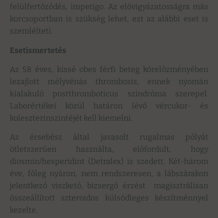
felülfertőződés, impetigo. Az elővigyázatosságra más
korcsoportban is szükség lehet, ezt az alábbi eset is
szemlélteti.
Esetismertetés
Az 58 éves, kissé obes férfi beteg kórelőzményében
lezajlott mélyvénás thrombosis, ennek nyomán
kialakuló postthromboticus szindróma szerepel.
Laborértékei közül határon lévő vércukor- és
koleszterinszintéjét kell kiemelni.
Az érsebész által javasolt rugalmas pólyát
ötletszerűen használta, előfordult, hogy
diosmin/hesperidint (Detralex) is szedett. Két-három
éve, főleg nyáron, nem rendszeresen, a lábszárakon
jelentkező viszkető, bizsergő érzést magisztrálisan
összeállított szteroidos külsődleges készítménnyel
kezelte.