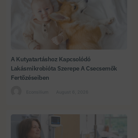
A Kutyatartáshoz Kapcsolódó
Lakásmikrobióta Szerepe A Csecsemők
Fertőzéseiben
Econsilium
August 6, 2026