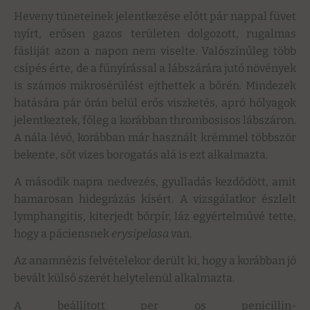
Heveny tüneteinek jelentkezése előtt pár nappal füvet
nyírt, erősen gazos területen dolgozott, rugalmas
fásliját azon a napon nem viselte. Valószínűleg több
csípés érte, de a fűnyírással a lábszárára jutó növények
is számos mikrosérülést ejthettek a bőrén. Mindezek
hatására pár órán belül erős viszketés, apró hólyagok
jelentkeztek, főleg a korábban thrombosisos lábszáron.
A nála lévő, korábban már használt krémmel többször
bekente, sőt vizes borogatás alá is ezt alkalmazta.
A második napra nedvezés, gyulladás kezdődött, amit
hamarosan hidegrázás kísért. A vizsgálatkor észlelt
lymphangitis, kiterjedt bőrpír, láz egyértelművé tette,
hogy a páciensnek
erysipelasa
van.
Az anamnézis felvételekor derült ki, hogy a korábban jó
bevált külső szerét helytelenül alkalmazta.
A beállított per os penicillin-