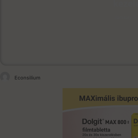
kezel
January 5,
Econsilium