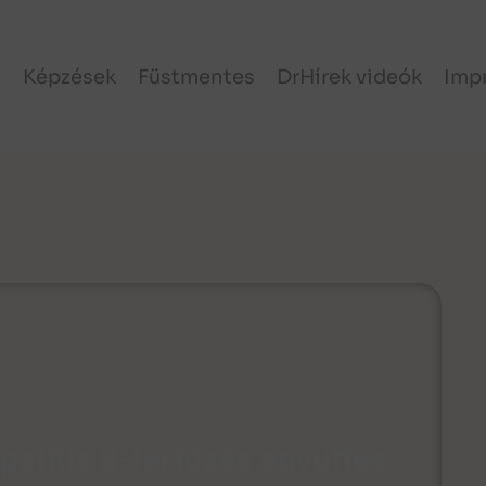
l
Képzések
Füstmentes
DrHírek videók
Imp
patitis B-fertőzés együttes