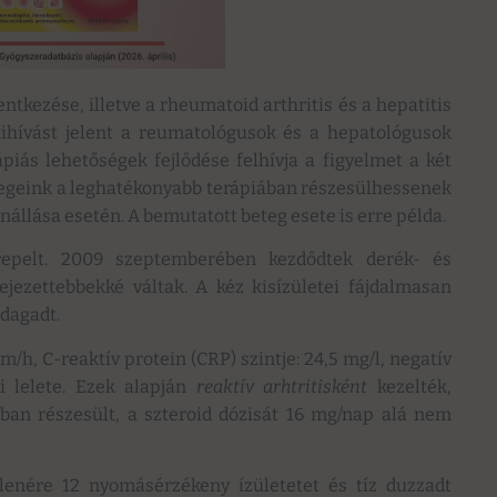
ntkezése, illetve a rheumatoid arthritis és a hepatitis
 kihívást jelent a reumatológusok és a hepatológusok
piás lehetőségek fejlődése felhívja a figyelmet a két
egeink a leghatékonyabb terápiában részesülhessenek
nállása esetén. A bemutatott beteg esete is erre példa.
repelt. 2009 szeptemberében kezdődtek derék- és
ejezettebbekké váltak. A kéz kisízületei fájdalmasan
dagadt.
/h, C-reaktív protein (CRP) szintje: 24,5 mg/l, negatív
i lelete. Ezek alapján
reaktív arhtritisként
kezelték,
ban részesült, a szteroid dózisát 16 mg/nap alá nem
lenére 12 nyomásérzékeny ízületetet és tíz duzzadt