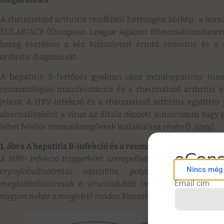
A rheumatoid arthritis rendkívül heterogén kórkép, a korai 
EULAR/ACR (European League Against Rheumatism/America
beteg esetében a kéz kisízületeit érintő synovitis és a 
arthritis
diagnózisát.
A hepatitis B-fertőzés gyakran okoz extrahepaticus tünete
reumatológiai manifesztációi és a rheumatoid arthritis eg
jelent. A HBV-infekció és a rheumatoid arthritis együttes 
alternatívaként a vírus az általa okozott autoimmun vagy 
lehet felelős immunkomplexek kialakulása révén (1. ábra).
1. ábra A hepatitis B-infekció és a reumatológiai megbeteg
eCons
A HBV- infekció triggerként szerepelhet néhány immunmediá
Nincs még f
cryoglobulinaemiás vasculitis, polyarthritis). Nagy
Email cím
megkülönböztessük a vírusindukált immunbetegségektől. A
nagyon nehéz a megfelelő módon klasszifikálni a kórképeket.