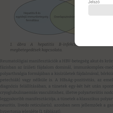
Jelszó
1. ábra A hepatitis B-infekció és a reumatol
megbetegedések kapcsolata.
Reumatológiai manifesztációk a HBV-betegség akut és króni
fázisban az ízületi fájdalom dominál, immunkomplex-medi
polyarthralgia formájában a kisízületek fájdalmával, bőrkiü
petechiák) vagy nélküle is. A HBsAg-pozitivitás, az emel
diagnózis felállításában, a tünetek egy-két hét után spon
cryoglubulinaemiás vasculitishez, illetve polyarteriitis nod
leggyakoribb manifesztációja, a tünetek a klasszikus polyart
neuritis, livedo reticularis), azonban nem jellemzőek a ga
hypertonia jelenléte (1. táblázat).