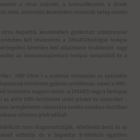
zelés a vírus indirekt, a szteroidkezelés a direkt
ció ritka, antivirális kezelésben részesült beteg esetén
írus-hepatitis kezelésében gyakorlott szakorvossal
kezelésben kell részesíteni a DMARD/biológiai terápia
mérlegelést követően kell alkalmazni (nukleozid- vagy
bivudin) az immunszupresszív terápia tartamától és a
ti-HBs±, HBV-DNA–) a szakmai útmutatás az optimális
állapotának felmérése gyakran problémás, mivel a HBV-
ól kimutatni nagyon nehéz. A DMARD vagy a biológiai
l az aktív HBV-fertőzésre utaló jeleket és tüneteket –
zoros betegkövetés választása esetén azonban tisztában
sokszor előzetes jelek nélkül!
fekciót nem diagnosztizálják, véletlenül derül ki az
oid arthritis és a hepatitis B-infekció együttes