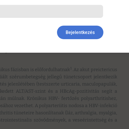
Bejelentkezés
ógiai
1
kus fázisban is előfordulhatnak
. Az akut preictericus
ált szérumbetegség jellegű tünetcsoport jelentkezik
tés jelenlétében (testszerte urticaria, maculopapulák,
kedett ALT/AST-szint és a HBcAg-pozitivitás segít a
tán múlnak. Krónikus HBV- fertőzés polyarthritishez,
osához vezethet. A polyarteriitis nodosa a HBV-infekció
hritis tüneteire hasonlítanak (láz, arthralgia, myalgia,
strointestinalis szövődmények, a veseérintettség és a