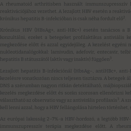
A rheumatoid arthritisben használt immunszupresszív ke
reaktivációjához vezethet. A lezajlott HBV esetén a reaktivá
2
krónikus hepatitis B-infekcióban is csak néha fordult elő
.
Krónikus HBV (HBsAg+, anti-HBc+) esetén tanácsos a B v
konzultálni, ezeket a betegeket profilaktikus antiviális 
megkezdése előtt és azzal egyidejűleg. A kezelést egyéni 
nukleotidanalógokkal: lamivudin, adefovir, entecavir, tel
3
hepatitis B státuszától (aktív vagy inaktív) függően
.
Lezajlott hepatitis B-infekciónál (HbsAg–, antiHBc+, an
kezelésre vonatkozóan nincs teljesen tisztázva. A betegek 
DNS a szérumban nagyon ritkán detektálható, májbiopsziáb
kezelés megkezdése előtt és során szorosan ellenőrizni kel
3
választható az observatio vagy az antivirális profilaxis
. A s
kell lenni azzal, hogy a HBV fellángolása hirtelen történhet, 
Az európai lakosság 2–7%-a HBV-hordozó, a legtöbb HBV-in
immunszupresszív terápia megkezdése előtt. A rheumat