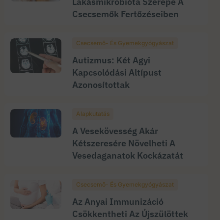
Lakásmikrobióta Szerepe A
Csecsemők Fertőzéseiben
Csecsemő- És Gyemekgyógyászat
Autizmus: Két Agyi
Kapcsolódási Altípust
Azonosítottak
Alapkutatás
A Vesekövesség Akár
Kétszeresére Növelheti A
Vesedaganatok Kockázatát
Csecsemő- És Gyemekgyógyászat
Az Anyai Immunizáció
Csökkentheti Az Újszülöttek