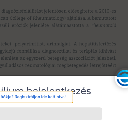
diagnózisfelállítást jelentősen elősegítette a 2010-es
n College of Rheumatology) ajánlása. A bemutatott
széli eróziók jelenléte alátámasztotta a
rheumatoid
ket, polyarthritist, arthralgiát. A hepatitisfertőzés
yidejű fennállása diagnosztikai és terápiás kihívást
jelenléte az egyszerű betegség asszociációt jelezheti,
gyulladásos reumatológiai megbetegedés létrejöttéért
edések kapcsolata.
ilium bejelentkezés
lt megbetegedés előidézésében (polyarteritis nodosa,
iókja? Regisztráljon ide kattintva!
on fontos, hogy az együttes betegségelőfordulást
 klinikailag átfedést mutató tünetek miatt sokszor