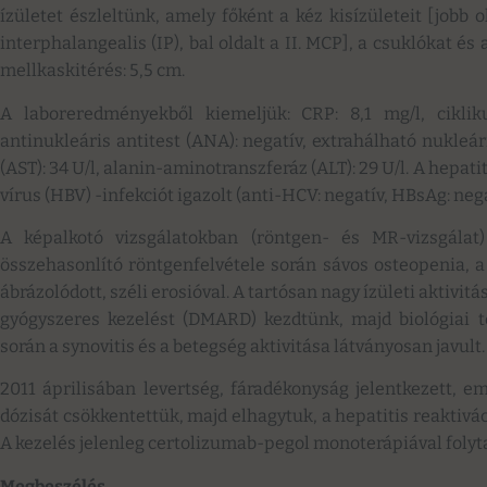
ízületet észleltünk, amely főként a kéz kisízületeit [jobb o
interphalangealis (IP), bal oldalt a II. MCP], a csuklókat é
mellkaskitérés: 5,5 cm.
A laboreredményekből kiemeljük: CRP: 8,1 mg/l, ciklikus
antinukleáris antitest (ANA): negatív, extrahálható nukleá
(AST): 34 U/l, alanin-aminotranszferáz (ALT): 29 U/l. A hepat
vírus (HBV) -infekciót igazolt (anti-HCV: negatív, HBsAg: negat
A képalkotó vizsgálatokban (röntgen- és MR-vizsgálat)
összehasonlító röntgenfelvétele során sávos osteopenia, a j
ábrázolódott, széli erosióval. A tartósan nagy ízületi aktivi
gyógyszeres kezelést (DMARD) kezdtünk, majd biológiai te
során a synovitis és a betegség aktivitása látványosan javult.
2011 áprilisában levertség, fáradékonyság jelentkezett, e
dózisát csökkentettük, majd elhagytuk, a hepatitis reaktivác
A kezelés jelenleg certolizumab-pegol monoterápiával folytat
Megbeszélés