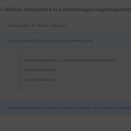
1. táblázat. A hepatitis B és a reumatológiai megbetegedése
1. Akut hepatitis B-infekció: arthralgia
2. Krónikus hepatitis B-infekció okozta immunbetegség
Krónikus polyarthritis – rheumatoid arthritisszerű tünetek
Polyarteritis nodosa
Cryoglobulinaemia
3. Rheumatoid arthritis és krónikus hepatitis B (inaktív, aktív) együttes fennállá