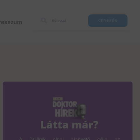
resszum
KERESÉS
Látta már?
A DrHírek oldal alapvető célja az