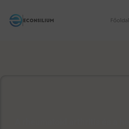
Főolda
A rheumatoid arthritis és a he