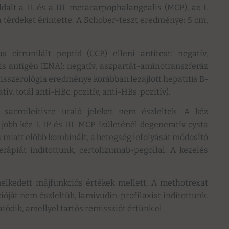
ldalt a II. és a III. metacarpophalangealis (MCP), az I.
s a térdeket érintette. A Schober-teszt eredménye: 5 cm,
 citrunilált peptid (CCP) elleni antitest: negatív,
ris antigén (ENA): negatív, aszpartát-aminotranszferáz
itisszerológia eredménye korábban lezajlott hepatitis B-
ív, totál anti-HBc: pozitív, anti-HBs: pozitív).
 sacroileitisre utaló jeleket nem észleltek. A kéz
obb kéz I. IP és III. MCP ízületénél degeneratív cysta
tás miatt előbb kombinált, a betegség lefolyását módosító
rápiát indítottunk, certolizumab-pegollal. A kezelés
melkedett májfunkciós értékek mellett. A methotrexat
ióját nem észleltük, lamivudin-profilaxist indítottunk.
ódik, amellyel tartós remissziót értünk el.