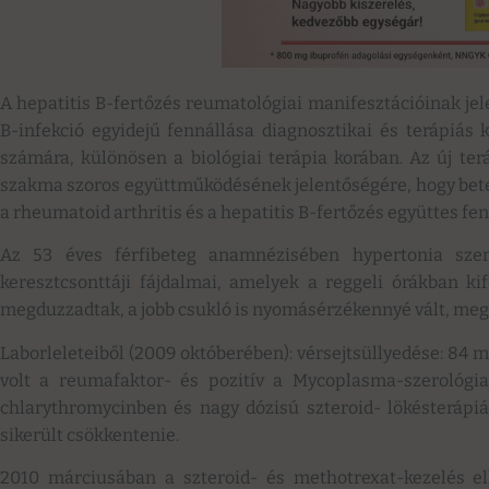
A hepatitis B-fertőzés reumatológiai manifesztációinak jele
B-infekció egyidejű fennállása diagnosztikai és terápiás
számára, különösen a biológiai terápia korában. Az új terá
szakma szoros együttműködésének jelentőségére, hogy bet
a rheumatoid arthritis és a hepatitis B-fertőzés együttes fen
Az 53 éves férfibeteg anamnézisében hypertonia sze
keresztcsonttáji fájdalmai, amelyek a reggeli órákban kif
megduzzadtak, a jobb csukló is nyomásérzékennyé vált, meg
Laborleleteiből (2009 októberében): vérsejtsüllyedése: 84 mm
volt a reumafaktor- és pozitív a Mycoplasma-szerológia
chlarythromycinben és nagy dózisú szteroid- lökésterápiá
sikerült csökkentenie.
2010 márciusában a szteroid- és methotrexat-kezelés el