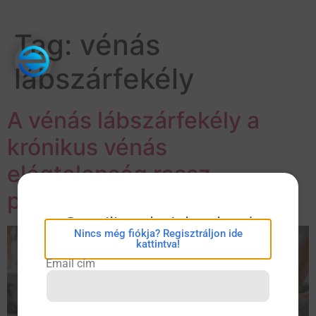
Tag:
vénás
lábszárfekély
A vénás lábszárfekély a
krónikus vénás
elégtelenség rossz
prognózisát jelezheti
eConsilium bejelentkezés
Nincs még fiókja? Regisztráljon ide
kattintva!
Email cím