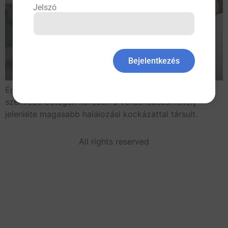
Jelszó
Bejelentkezés
Egy tanulmányban a krónikus vénás elégtelenségben
szenvedő betegek körében a vénás lábszárfekély
jelenléte magasabb halálozási kockázattal társult.
All rights reserved