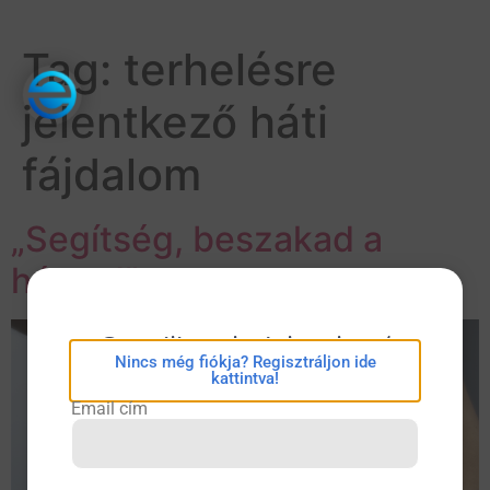
Tag:
terhelésre
jelentkező háti
fájdalom
„Segítség, beszakad a
hátam!”
eConsilium bejelentkezés
Nincs még fiókja? Regisztráljon ide
kattintva!
Email cím