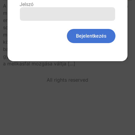
Jelszó
A nagyon erős hátfájdalom gyakori okairól A hátfájás
mindennapi panasz, ami nem csak mozgásszervi
eredetű lehet. Az alapellátásban is komoly, a beteg
sorsát döntően befolyásoló differenciáldiagnosztikai
munkára van szükség. Az ismertetésre kerülő esetek
Bejelentkezés
közül a hétköznapi orvosi gyakorlatban bármelyik
bármikor előfordulhat. A hátfájás mindennapi, nagyon
gyakori panasz (1–3). Általában mozgásszervi eredetű,
a mellkasfal mozgása váltja […]
All rights reserved