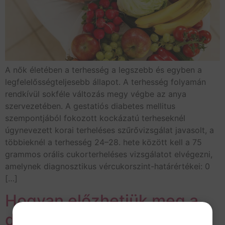
A nők életében a terhesség a legszebb és egyben a
legfelelősségteljesebb állapot. A terhesség folyamán
rendkívül sokféle változás megy végbe az anya
szervezetében. A gestatiós diabetes mellitus
szempontjából fokozott kockázatú terheseknél
úgynevezett korai terheléses szűrővizsgálat javasolt, a
többieknél a terhesség 24–28. hete között kell a 75
grammos orális cukorterheléses vizsgálatot elvégezni,
amelynek diagnosztikus vércukorszint-határértékei: 0
[…]
Hogyan előzhetjük meg a
depressziópandémiát?