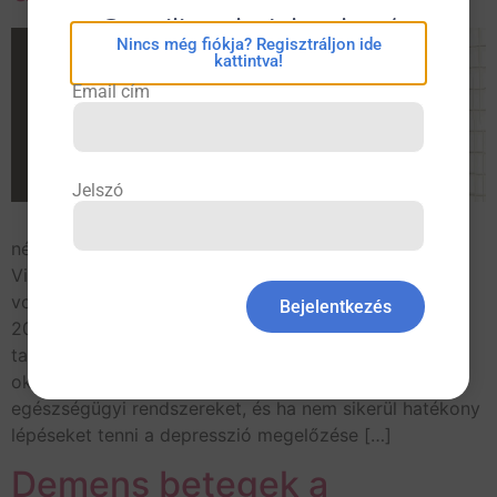
eConsilium bejelentkezés
Nincs még fiókja? Regisztráljon ide
kattintva!
Email cím
Jelszó
A depresszió a XXI. század egyik legnagyobb
népegészségügyi problémájává vált. Az Egészségügyi
Világszervezet (WHO) legújabb, betegségterhekre
vonatkozó vizsgálata alapján prevalenciája 1990 és
Bejelentkezés
2013 között 53,4%-kal emelkedett (1). A depresszió a
tartós munkaképesség-csökkenés egyik leggyakoribb
oka. Ez a „pandémia” felkészületlenül érte az
egészségügyi rendszereket, és ha nem sikerül hatékony
lépéseket tenni a depresszió megelőzése […]
Demens betegek a