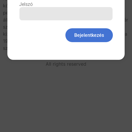
Jelszó
kórelőzményében. A betegség mögött frusztrációk,
például hozzátartozó halála, válás vagy szakítás is
állhat. A kórkép családi halmozódása a genetikus háttér
szerepére utal. A szexuális bántalmazás csaknem
kizárólag nőbetegek esetén „agyonhallgatott”, de már a
Bejelentkezés
19. század óta ismert kórokozó tényező. A
szakirodalomban benzodiazepinek, triciklikus […]
All rights reserved