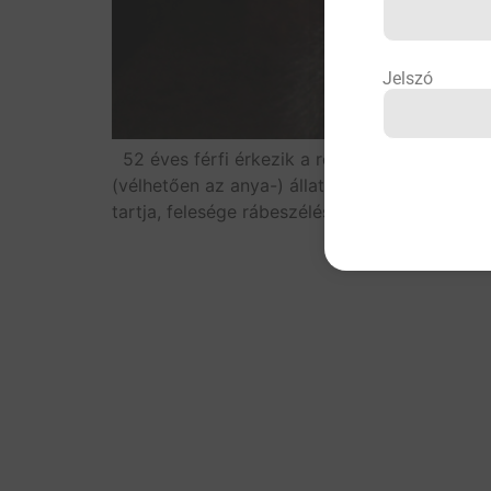
Jelszó
52 éves férfi érkezik a rendelőbe, négy napp
(vélhetően az anya-) állat megharapta. A sér
tartja, felesége rábeszélésre jött csak el, ak