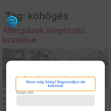
Tag:
köhögés
Allergiások kiegészítő
kezelése
eConsilium bejelentkezés
Nincs még fiókja? Regisztráljon ide
kattintva!
Tapadós, nehezen ürülő váladék képződése esetén,
Email cím
amelyet orrdugulás, fej- és arcfájdalom, köhögés is
kísérhet, a szakorvosi vizsgálatok után a terápia
kiegészítéseként sókamra-inhalatóriumban alkalmazott