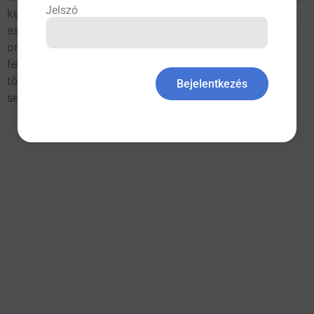
Jelszó
kezeléseket is érdemes alkalmazni. A pollenallergiások
esetében az egyik leggyakoribb probléma az
orrdugulás. Amennyiben a panaszok több hétig
fennállnak, krónikussá válnak, akkor a sókamrában
történő kezelés az esetek többségében gyorsan
Bejelentkezés
segíthet. Az elmúlt […]
All rights reserved