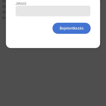
Egy kohorszvizsgálat eredményei alapján a lép mérete
Jelszó
és térfogata egy bizonyos határérték felett növeli a
súlyos hematológiai és májbetegségek jövőbeni
kockázatát.
Bejelentkezés
All rights reserved