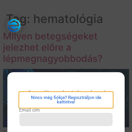
Tag:
hematológia
Milyen betegségeket
jelezhet előre a
lépmegnagyobbodás?
eConsilium bejelentkezés
Nincs még fiókja? Regisztráljon ide
kattintva!
Email cím