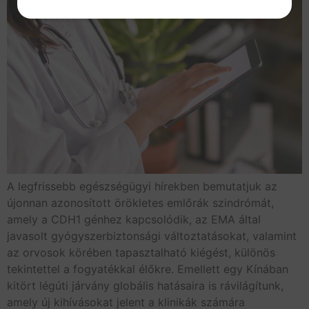
A legfrissebb egészségügyi hírekben bemutatjuk az
újonnan azonosított örökletes emlőrák szindrómát,
amely a CDH1 génhez kapcsolódik, az EMA által
javasolt gyógyszerbiztonsági változtatásokat, valamint
az orvosok körében tapasztalható kiégést, különös
tekintettel a fogyatékkal élőkre. Emellett egy Kínában
kitört légúti járvány globális hatásaira is rávilágítunk,
amely új kihívásokat jelent a klinikák számára