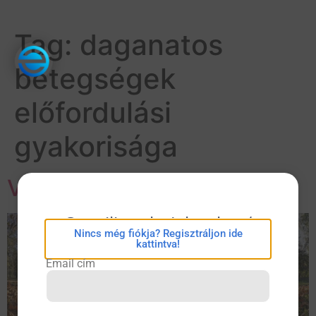
Tag:
daganatos
betegségek
előfordulási
gyakorisága
Változnak az idők…
eConsilium bejelentkezés
Nincs még fiókja? Regisztráljon ide
kattintva!
Email cím