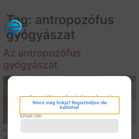
Tag:
antropozófus
gyógyászat
Az antropozófus
gyógyászat
eConsilium bejelentkezés
Nincs még fiókja? Regisztráljon ide
kattintva!
Email cím
Az antropozófus gyógyítás az ember holisztikus
megközelítésén alapul, figyelembe veszi a kapcsolatot