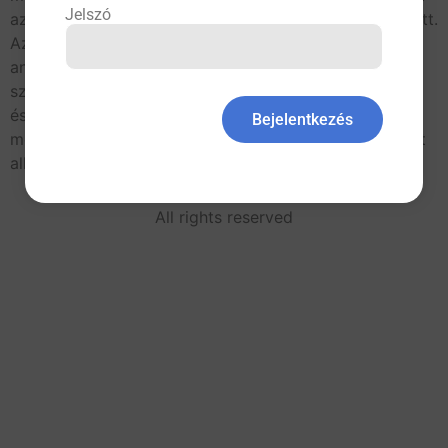
Jelszó
az ember lelki-szellemi és fizikai-testi működése között.
Az akadémikus orvoslásra alapozva egészíti ki azt az
antropozófiai megközelítéssel. Az egész embert tartja
szem előtt, bizonyítékokra épít, az optimális egészség
és gyógyulás érdekében minden elfogadható terápiás
Bejelentkezés
megközelítést, egészségmegőrző eljárást és módszert
alkalmaz, újraéleszti a gyógyító […]
All rights reserved