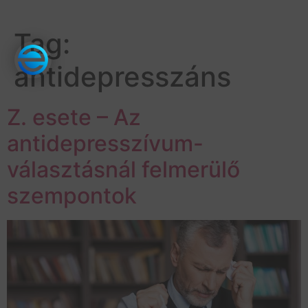
Tag:
antidepresszáns
Z. esete – Az
antidepresszívum-
választásnál felmerülő
szempontok