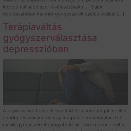
legoptimálisabb szer kiválasztásakor. Major
depresszióban ma már gyógyszerek széles skálája […]
Terápiaváltás
gyógyszerválasztása
depresszióban
A depressziós betegek közel 40%-a nem reagál az első
antidepresszánsra, de egy megfelelően megválasztott
másik gyógyszerrel gyógyíthatóak. Törekednünk kell a