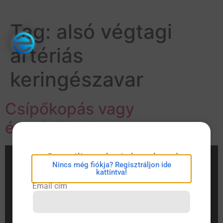
Tag:
alsó végtagi
artériás
keringészavar
Csípőkopás vagy
érszűkület?
eConsilium bejelentkezés
Nincs még fiókja? Regisztráljon ide
kattintva!
Email cím