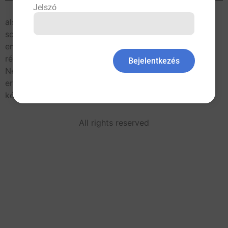
Jelszó
A járáskor jelentkező csípő- és deréktáji, illetve az
alsó végtagban jelentkező fájdalom okának tisztázása
sokszor nehéz feladat. Nehéz, mert hasonló panaszt
említ a beteg különböző kórképekben, amit még a
részletes anamnézissel sem lehet mindig tisztázni.
Bejelentkezés
Nehéz, mert többféle kórok hasonló tünetcsoportot
eredményez. Nehéz, mert a mozgásszervi radiológiai
kép gyakran nem tükrözi a beteg […]
All rights reserved