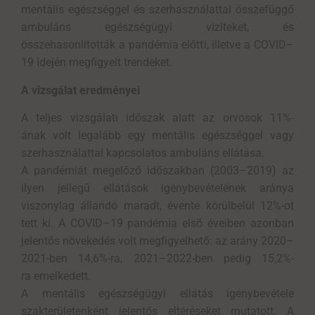
mentális egészséggel és szerhasználattal összefüggő
ambuláns egészségügyi viziteket, és
összehasonlították a pandémia előtti, illetve a COVID–
19 idején megfigyelt trendeket.
A vizsgálat eredményei
A teljes vizsgálati időszak alatt az orvosok 11%-
ának volt legalább egy mentális egészséggel vagy
szerhasználattal kapcsolatos ambuláns ellátása.
A pandémiát megelőző időszakban (2003–2019) az
ilyen jellegű ellátások igénybevételének aránya
viszonylag állandó maradt, évente körülbelül 12%-ot
tett ki. A COVID–19 pandémia első éveiben azonban
jelentős növekedés volt megfigyelhető: az arány 2020–
2021-ben 14,6%-ra, 2021–2022-ben pedig 15,2%-
ra emelkedett.
A mentális egészségügyi ellátás igénybevétele
szakterületenként jelentős eltéréseket mutatott. A