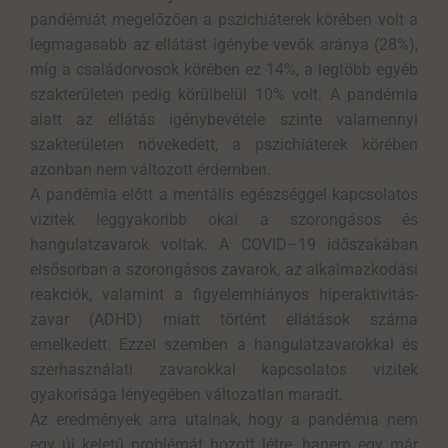
pandémiát megelőzően a pszichiáterek körében volt a
legmagasabb az ellátást igénybe vevők aránya (28%),
míg a családorvosok körében ez 14%, a legtöbb egyéb
szakterületen pedig körülbelül 10% volt. A pandémia
alatt az ellátás igénybevétele szinte valamennyi
szakterületen növekedett, a pszichiáterek körében
azonban nem változott érdemben.
A pandémia előtt a mentális egészséggel kapcsolatos
vizitek leggyakoribb okai a szorongásos és
hangulatzavarok voltak. A COVID–19 időszakában
elsősorban a szorongásos zavarok, az alkalmazkodási
reakciók, valamint a figyelemhiányos hiperaktivitás-
zavar (ADHD) miatt történt ellátások száma
emelkedett. Ezzel szemben a hangulatzavarokkal és
szerhasználati zavarokkal kapcsolatos vizitek
gyakorisága lényegében változatlan maradt.
Az eredmények arra utalnak, hogy a pandémia nem
egy új keletű problémát hozott létre, hanem egy már