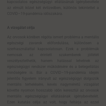
kapcsolatos egészségügyi ellátásának igénybevétele
az elmúlt közel két évtizedben, különös tekintettel a
COVID–19-pandémia időszakára.
A vizsgálat célja
Az orvosok körében régóta ismert probléma a mentális
egészségi zavarok előfordulása, különösen a
szerhasználattal kapcsolatosan. Ezek a problémák
nemcsak az érintett szakemberek jóllétét
veszélyeztethetik, hanem hatással lehetnek az
egészségügyi rendszer működésére és a betegellátás
minőségére is. Bár a COVID–19-pandémia idején
jelentős figyelem irányult az egészségügyi dolgozók
mentális terhelésére, kevés nagyméretű vizsgálat
követte nyomon hosszabb időn keresztül az orvosok
mentális egészségügyi ellátásának igénybevételét.
Ezen kutatás célja az volt, hogy feltárja az ezzel