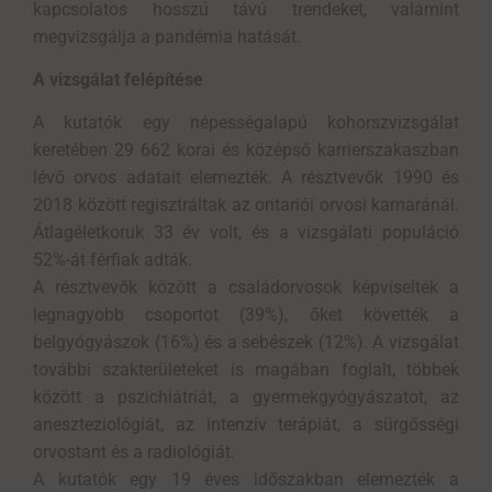
kapcsolatos hosszú távú trendeket, valamint
megvizsgálja a pandémia hatását.
A vizsgálat felépítése
A kutatók egy népességalapú kohorszvizsgálat
keretében 29 662 korai és középső karrierszakaszban
lévő orvos adatait elemezték. A résztvevők 1990 és
2018 között regisztráltak az ontariói orvosi kamaránál.
Átlagéletkoruk 33 év volt, és a vizsgálati populáció
52%-át férfiak adták.
A résztvevők között a családorvosok képviselték a
legnagyobb csoportot (39%), őket követték a
belgyógyászok (16%) és a sebészek (12%). A vizsgálat
további szakterületeket is magában foglalt, többek
között a pszichiátriát, a gyermekgyógyászatot, az
aneszteziológiát, az intenzív terápiát, a sürgősségi
orvostant és a radiológiát.
A kutatók egy 19 éves időszakban elemezték a