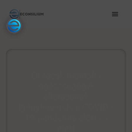
Orvosok mentális
egészségügyi
ellátásának
igénybevétele a COVID–
19-pandémia előtt és
alatt