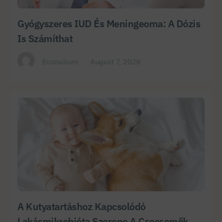
Gyógyszeres IUD És Meningeoma: A Dózis
Is Számíthat
Econsilium
August 7, 2026
A Kutyatartáshoz Kapcsolódó
Lakásmikrobióta Szerepe A Csecsemők