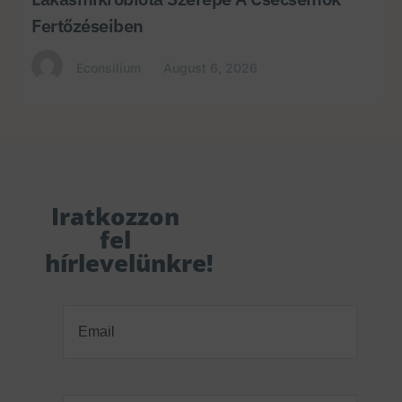
Fertőzéseiben
Econsilium
August 6, 2026
Iratkozzon
fel
hírlevelünkre!
Email
(Required)
Orvosi