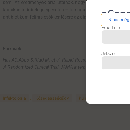
sem. Az eredmények arra utalnak, hogy a teszt bizonyos bet
krónikus tüdőbetegség esetén – támogathatja a célzottabb a
eCons
antibiotikum-felírás csökkentésére az alapellátásban.
Nincs még f
Email cím
Források
Jelszó
Hay AD,
Abbs
S,
Ridd
M,
et
al
. Rapid
Respiratory
Microbiologica
A
Randomized
Clinical
Trial
.
JAMA Intern
Med
.
Published
onlin
Infektológia
,
Közegészségügy
,
Pulmonológia