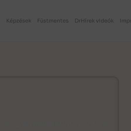
l
Képzések
Füstmentes
DrHírek videók
Imp
sa az antibiotikum-felírásra