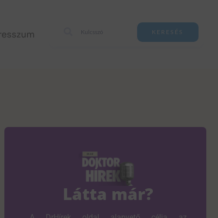
resszum
KERESÉS
Látta már?
A DrHírek oldal alapvető célja az