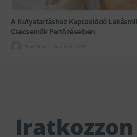
A Kutyatartáshoz Kapcsolódó Lakásmi
Csecsemők Fertőzéseiben
Econsilium
August 6, 2026
Iratkozzon 