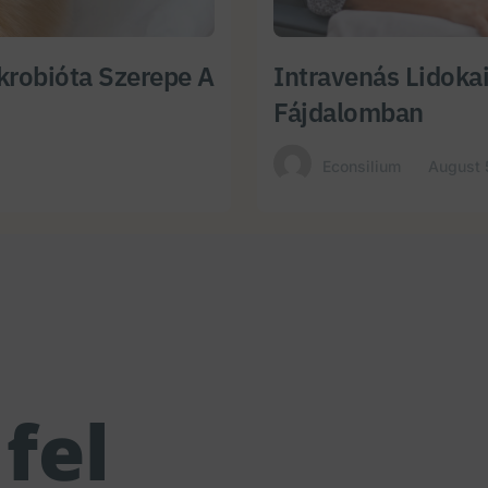
krobióta Szerepe A
Intravenás Lidokai
Fájdalomban
Econsilium
August 
fel