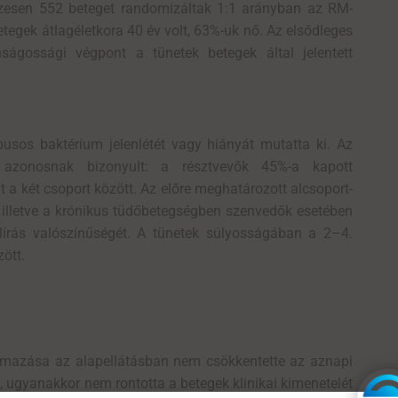
Összesen 552 beteget randomizáltak 1:1 arányban az RM-
tegek átlagéletkora 40 év volt, 63%-uk nő. Az elsődleges
nságossági végpont a tünetek betegek által jelentett
usos baktérium jelenlétét vagy hiányát mutatta ki. Az
n azonosnak bizonyult: a résztvevők 45%-a kapott
t a két csoport között. Az előre meghatározott alcsoport-
, illetve a krónikus tüdőbetegségben szenvedők esetében
írás valószínűségét. A tünetek súlyosságában a 2–4.
ött.
lmazása az alapellátásban nem csökkentette az aznapi
n, ugyanakkor nem rontotta a betegek klinikai kimenetelét