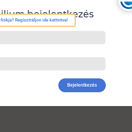
egcsoportokban – különösen igazolt vírusfertőzés vagy
ntibiotikum-használatot, de önmagában nem elegendő az
ilium bejelentkezés
iókja? Regisztráljon ide kattintva!
l
Point
-of-
Care
Testing and
Antibiotic
Use
in
Primary
Care
:
e May 18, 2026.
Bejelentkezés