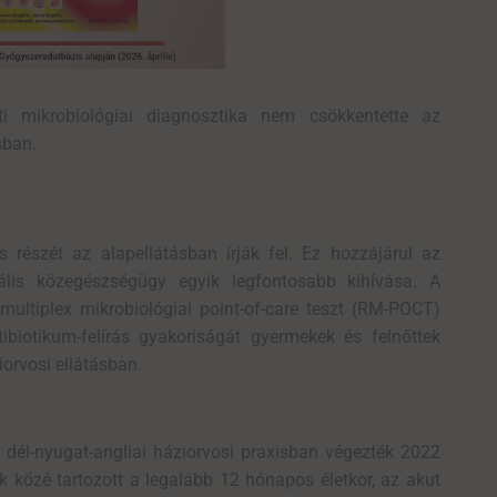
úti
mikrobiológiai
diagnosztika nem csökkentette az
sban.
s részét az alapellátásban írják fel. Ez hozzájárul az
bális közegészségügy egyik legfontosabb kihívása. A
multiplex mikrobiológiai point-of-care teszt (RM-POCT)
biotikum-felírás gyakoriságát gyermekek és felnőttek
iorvosi ellátásban.
 dél-nyugat-angliai háziorvosi praxisban végezték 2022
k közé tartozott a legalább 12 hónapos életkor, az akut