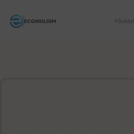
Főolda
Légúti point-of-care teszt hatá