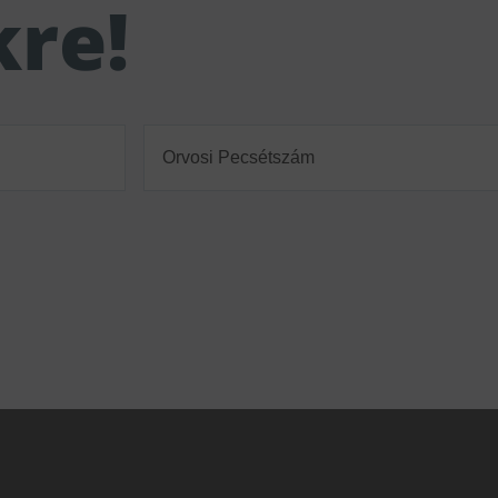
kre!
Orvosi
Pecsétszám
(Required)