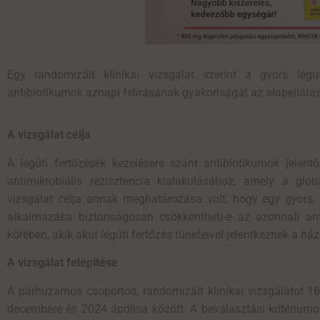
Egy
randomizált
klinikai vizsgálat szerint a gyors lég
antibiotikumok aznapi felírásának gyakoriságát az alapellátá
A vizsgálat célja
A légúti fertőzések kezelésére szánt antibiotikumok jelentő
antimikrobiális rezisztencia kialakulásához, amely a glo
vizsgálat célja annak meghatározása volt, hogy egy gyors, 
alkalmazása biztonságosan csökkentheti-e az azonnali anti
körében, akik akut légúti fertőzés tüneteivel jelentkeznek a ház
A vizsgálat felépítése
A párhuzamos csoportos, randomizált klinikai vizsgálatot 16
decembere és 2024 áprilisa között. A beválasztási kritériumo