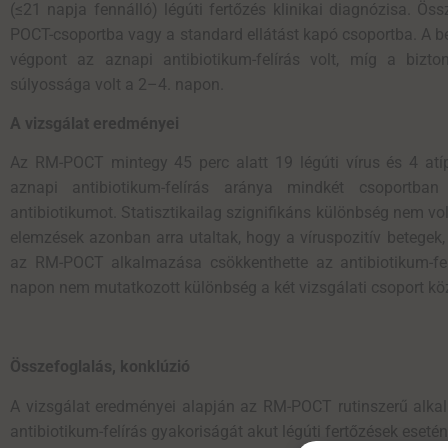
(≤21 napja fennálló) légúti fertőzés klinikai diagnózisa. 
POCT-csoportba vagy a standard ellátást kapó csoportba. A be
végpont az aznapi antibiotikum-felírás volt, míg a bizto
súlyossága volt a 2–4. napon.
A vizsgálat eredményei
Az RM-POCT mintegy 45 perc alatt 19 légúti vírus és 4 atíp
aznapi antibiotikum-felírás aránya mindkét csoportba
antibiotikumot. Statisztikailag szignifikáns különbség nem vol
elemzések azonban arra utaltak, hogy a víruspozitív betegek
az RM-POCT alkalmazása csökkenthette az antibiotikum-fel
napon nem mutatkozott különbség a két vizsgálati csoport köz
Összefoglalás, konklúzió
A vizsgálat eredményei alapján az RM-POCT rutinszerű alka
antibiotikum-felírás gyakoriságát akut légúti fertőzések eseté