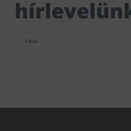
hírlevelün
Email
(Required)