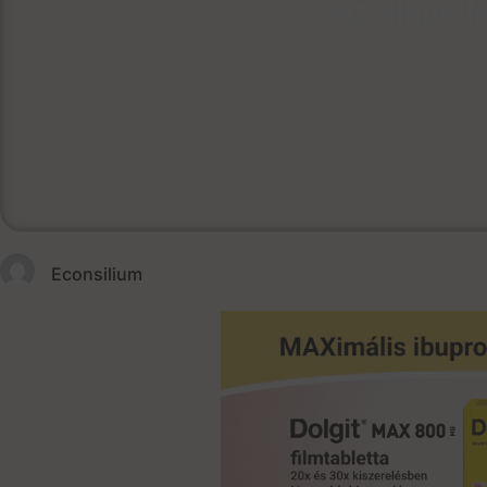
az alapel
June 5, 
Econsilium