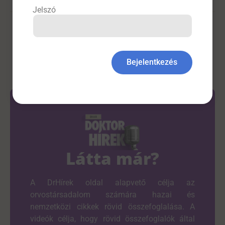
Jelszó
Füstmentes
Bejelentkezés
Látta már?
A DrHírek oldal alapvető célja az
orvostársadalom számára hazai és
nemzetközi cikkek rövid összefoglalása. A
videók célja, hogy rövid összefoglalók által