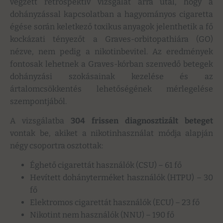
végzett retrospektív vizsgálat arra utal, hogy a
dohányzással kapcsolatban a hagyományos cigaretta
égése során keletkező toxikus anyagok jelenthetik a fő
kockázati tényezőt a Graves-orbitopathiára (GO)
nézve, nem pedig a nikotinbevitel. Az eredmények
fontosak lehetnek a Graves-kórban szenvedő betegek
dohányzási szokásainak kezelése és az
ártalomcsökkentés lehetőségének mérlegelése
szempontjából.
A vizsgálatba
304 frissen diagnosztizált beteget
vontak be, akiket a nikotinhasználat módja alapján
négy csoportra osztottak:
Éghető cigarettát használók (CSU) – 61 fő
Hevített dohányterméket használók (HTPU) – 30
fő
Elektromos cigarettát használók (ECU) – 23 fő
Nikotint nem használók (NNU) – 190 fő