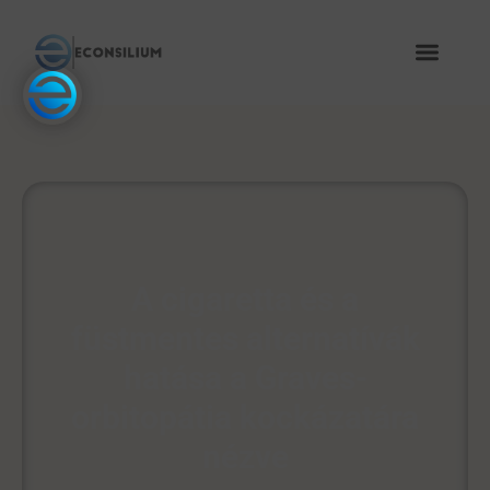
A cigaretta és a
füstmentes alternatívák
hatása a Graves-
orbitopátia kockázatára
nézve