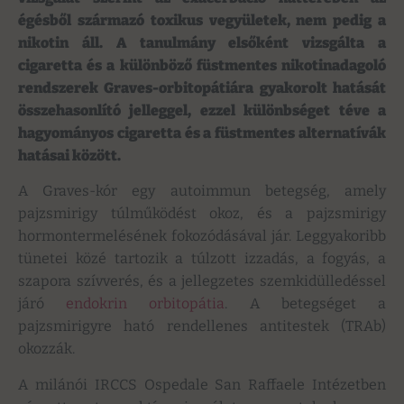
égésből származó toxikus vegyületek, nem pedig a
nikotin áll. A tanulmány elsőként vizsgálta a
cigaretta és a különböző füstmentes nikotinadagoló
rendszerek Graves-orbitopátiára gyakorolt ​​hatását
összehasonlító jelleggel, ezzel különbséget téve a
hagyományos cigaretta és a füstmentes alternatívák
hatásai között.
A Graves-kór egy autoimmun betegség, amely
pajzsmirigy túlműködést okoz, és a pajzsmirigy
hormontermelésének fokozódásával jár. Leggyakoribb
tünetei közé tartozik a túlzott izzadás, a fogyás, a
szapora szívverés, és a jellegzetes szemkidülledéssel
járó
endokrin orbitopátia
. A betegséget a
pajzsmirigyre ható rendellenes antitestek (TRAb)
okozzák.
A milánói IRCCS Ospedale San Raffaele Intézetben