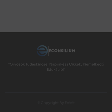
"Orvosok Tudáskincse: Naprakész Cikkek, Kiemelkedő
Edukáció!"
© Copyright By EVisit