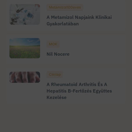
Metamizol100eves
A Metamizol Napjaink Klinikai
Gyakorlatában
MOK
Nil Nocere
Címlap
A Rheumatoid Arthritis És A
Hepatitis B-Fertőzés Együttes
Kezelése