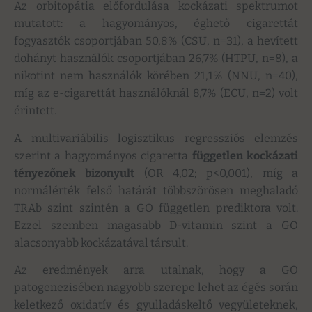
Az orbitopátia előfordulása kockázati spektrumot
mutatott: a hagyományos, éghető cigarettát
fogyasztók csoportjában 50,8% (CSU, n=31), a hevített
dohányt használók csoportjában 26,7% (HTPU, n=8), a
nikotint nem használók körében 21,1% (NNU, n=40),
míg az e-cigarettát használóknál 8,7% (ECU, n=2) volt
érintett.
A multivariábilis logisztikus regressziós elemzés
szerint a hagyományos cigaretta
független kockázati
tényezőnek bizonyult
(OR 4,02; p<0,001), míg a
normálérték felső határát többszörösen meghaladó
TRAb szint szintén a GO független prediktora volt.
Ezzel szemben magasabb D-vitamin szint a GO
alacsonyabb kockázatával társult.
Az eredmények arra utalnak, hogy a GO
patogenezisében nagyobb szerepe lehet az égés során
keletkező oxidatív és gyulladáskeltő vegyületeknek,