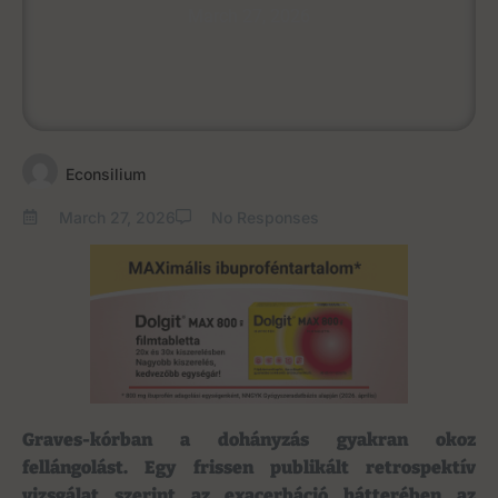
March 27, 2026
Econsilium
March 27, 2026
No Responses
Graves-kórban a dohányzás gyakran okoz
fellángolást. Egy frissen publikált retrospektív
vizsgálat szerint az exacerbáció hátterében az