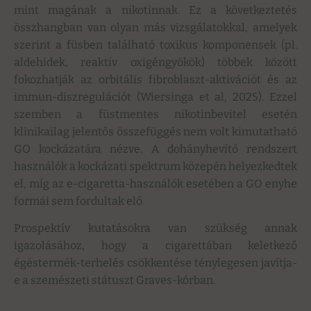
mint magának a nikotinnak. Ez a következtetés
összhangban van olyan más vizsgálatokkal, amelyek
szerint a füsben található toxikus komponensek (pl.
aldehidek, reaktív oxigéngyökök) többek között
fokozhatják az orbitális fibroblaszt-aktivációt és az
immun-diszregulációt (Wiersinga et al, 2025). Ezzel
szemben a füstmentes nikotinbevitel esetén
klinikailag jelentős összefüggés nem volt kimutatható
GO kockázatára nézve. A dohányhevítő rendszert
használók a kockázati spektrum közepén helyezkedtek
el, míg az e-cigaretta-használók esetében a GO enyhe
formái sem fordultak elő.
Prospektív kutatásokra van szükség annak
igazolásához, hogy a cigarettában keletkező
égéstermék-terhelés csökkentése ténylegesen javítja-
e a szemészeti státuszt Graves-kórban.