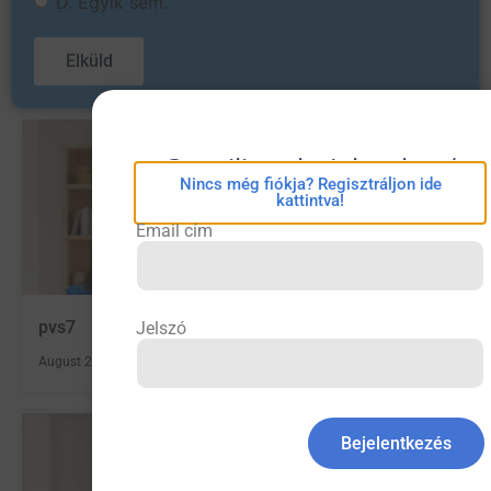
D. Egyik sem.
eConsilium bejelentkezés
Nincs még fiókja? Regisztráljon ide
kattintva!
Email cím
pvs7
Jelszó
August 23, 2023
Bejelentkezés