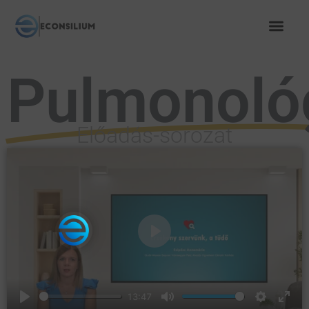
Pulmonoló
Előadás-sorozat
Play
13:47