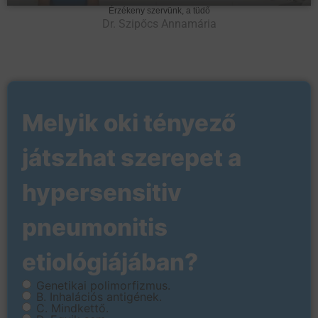
Play
Mute
Settings
Ente
Érzékeny szervünk, a tüdő
Dr. Szipőcs Annamária
Melyik oki tényező
játszhat szerepet a
hypersensitiv
pneumonitis
etiológiájában?
Genetikai polimorfizmus.
B. Inhalációs antigének.
C. Mindkettő.