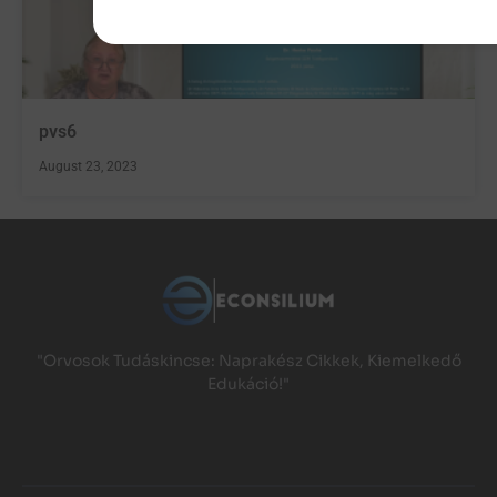
pvs6
August 23, 2023
"Orvosok Tudáskincse: Naprakész Cikkek, Kiemelkedő
Edukáció!"