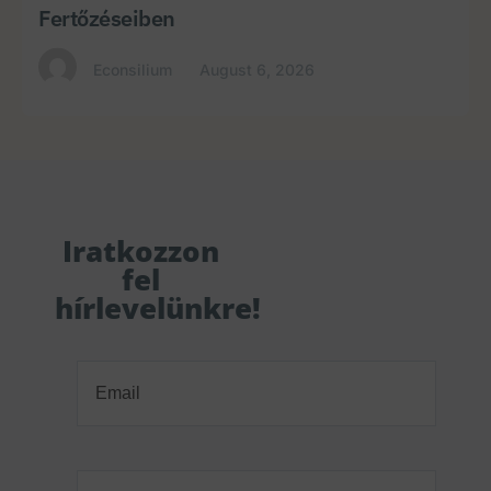
Fertőzéseiben
Econsilium
August 6, 2026
Iratkozzon
fel
hírlevelünkre!
Email
(Required)
Orvosi