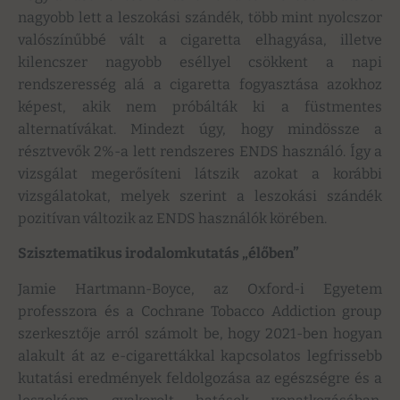
nagyobb lett a leszokási szándék, több mint nyolcszor
valószínűbbé vált a cigaretta elhagyása, illetve
kilencszer nagyobb eséllyel csökkent a napi
rendszeresség alá a cigaretta fogyasztása azokhoz
képest, akik nem próbálták ki a füstmentes
alternatívákat. Mindezt úgy, hogy mindössze a
résztvevők 2%-a lett rendszeres ENDS használó. Így a
vizsgálat megerősíteni látszik azokat a korábbi
vizsgálatokat, melyek szerint a leszokási szándék
pozitívan változik az ENDS használók körében.
Szisztematikus irodalomkutatás „élőben”
Jamie Hartmann-Boyce, az Oxford-i Egyetem
professzora és a Cochrane Tobacco Addiction group
szerkesztője arról számolt be, hogy 2021-ben hogyan
alakult át az e-cigarettákkal kapcsolatos legfrissebb
kutatási eredmények feldolgozása az egészségre és a