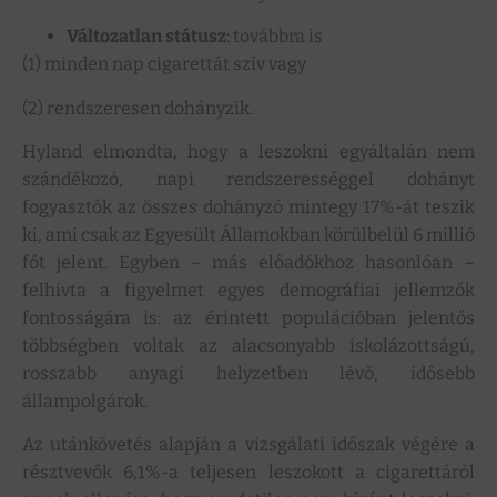
Változatlan státusz
: továbbra is
(1) minden nap cigarettát szív vagy
(2) rendszeresen dohányzik.
Hyland elmondta, hogy a leszokni egyáltalán nem
szándékozó, napi rendszerességgel dohányt
fogyasztók az összes dohányzó mintegy 17%-át teszik
ki, ami csak az Egyesült Államokban körülbelül 6 millió
főt jelent. Egyben – más előadókhoz hasonlóan –
felhívta a figyelmet egyes demográfiai jellemzők
fontosságára is: az érintett populációban jelentős
többségben voltak az alacsonyabb iskolázottságú,
rosszabb anyagi helyzetben lévő, idősebb
állampolgárok.
Az utánkövetés alapján a vizsgálati időszak végére a
résztvevők 6,1%-a teljesen leszokott a cigarettáról