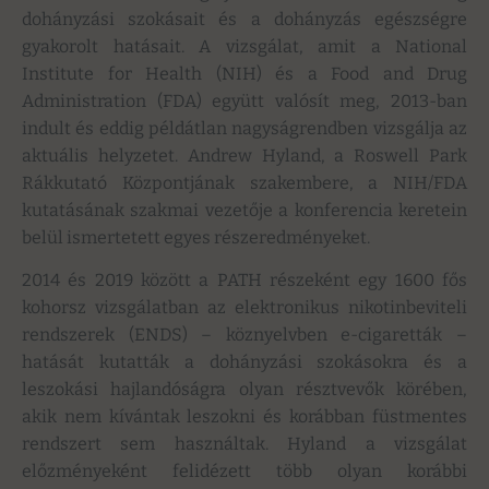
dohányzási szokásait és a dohányzás egészségre
gyakorolt hatásait. A vizsgálat, amit a National
Institute for Health (NIH) és a Food and Drug
Administration (FDA) együtt valósít meg, 2013-ban
indult és eddig példátlan nagyságrendben vizsgálja az
aktuális helyzetet. Andrew Hyland, a Roswell Park
Rákkutató Központjának szakembere, a NIH/FDA
kutatásának szakmai vezetője a konferencia keretein
belül ismertetett egyes részeredményeket.
2014 és 2019 között a PATH részeként egy 1600 fős
kohorsz vizsgálatban az elektronikus nikotinbeviteli
rendszerek (ENDS) – köznyelvben e-cigaretták –
hatását kutatták a dohányzási szokásokra és a
leszokási hajlandóságra olyan résztvevők körében,
akik nem kívántak leszokni és korábban füstmentes
rendszert sem használtak. Hyland a vizsgálat
előzményeként felidézett több olyan korábbi