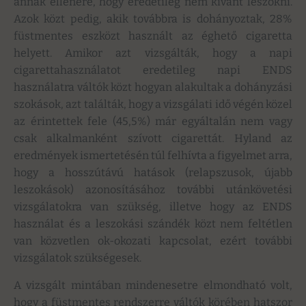
annak ellenére, hogy eredetileg nem kívánt leszokni.
Azok közt pedig, akik továbbra is dohányoztak, 28%
füstmentes eszközt használt az éghető cigaretta
helyett. Amikor azt vizsgálták, hogy a napi
cigarettahasználatot eredetileg napi ENDS
használatra váltók közt hogyan alakultak a dohányzási
szokások, azt találták, hogy a vizsgálati idő végén közel
az érintettek fele (45,5%) már egyáltalán nem vagy
csak alkalmanként szívott cigarettát. Hyland az
eredmények ismertetésén túl felhívta a figyelmet arra,
hogy a hosszútávú hatások (relapszusok, újabb
leszokások) azonosításához további utánkövetési
vizsgálatokra van szükség, illetve hogy az ENDS
használat és a leszokási szándék közt nem feltétlen
van közvetlen ok-okozati kapcsolat, ezért további
vizsgálatok szükségesek.
A vizsgált mintában mindenesetre elmondható volt,
hogy a füstmentes rendszerre váltók körében hatszor