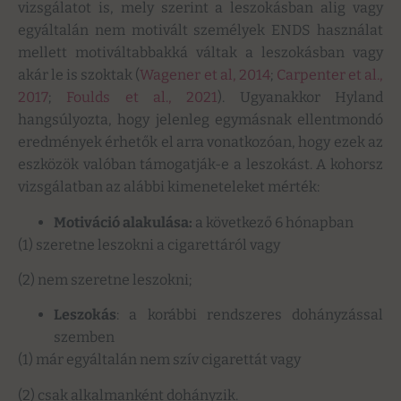
vizsgálatot is, mely szerint a leszokásban alig vagy
egyáltalán nem motivált személyek ENDS használat
mellett motiváltabbakká váltak a leszokásban vagy
akár le is szoktak (
Wagener et al, 2014
;
Carpenter et al.,
2017
;
Foulds et al., 2021
). Ugyanakkor Hyland
hangsúlyozta, hogy jelenleg egymásnak ellentmondó
eredmények érhetők el arra vonatkozóan, hogy ezek az
eszközök valóban támogatják-e a leszokást. A kohorsz
vizsgálatban az alábbi kimeneteleket mérték:
Motiváció alakulása:
a következő 6 hónapban
(1) szeretne leszokni a cigarettáról vagy
(2) nem szeretne leszokni;
Leszokás
: a korábbi rendszeres dohányzással
szemben
(1) már egyáltalán nem szív cigarettát vagy
(2) csak alkalmanként dohányzik.