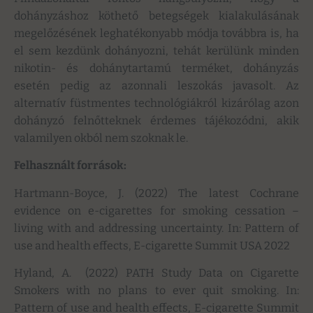
dohányzáshoz köthető betegségek kialakulásának
megelőzésének leghatékonyabb módja továbbra is, ha
el sem kezdünk dohányozni, tehát kerülünk minden
nikotin- és dohánytartamú terméket, dohányzás
esetén pedig az azonnali leszokás javasolt. Az
alternatív füstmentes technológiákról kizárólag azon
dohányzó felnőtteknek érdemes tájékozódni, akik
valamilyen okból nem szoknak le.
Felhasznált források:
Hartmann-Boyce, J. (2022) The latest Cochrane
evidence on e-cigarettes for smoking cessation –
living with and addressing uncertainty. In: Pattern of
use and health effects, E-cigarette Summit USA 2022
Hyland, A. (2022) PATH Study Data on Cigarette
Smokers with no plans to ever quit smoking. In:
Pattern of use and health effects, E-cigarette Summit