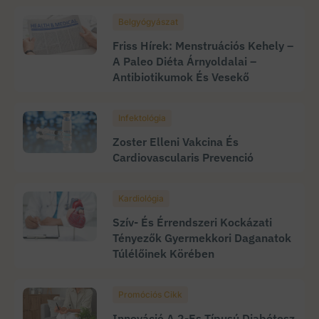
Belgyógyászat
Friss Hírek: Menstruációs Kehely –
A Paleo Diéta Árnyoldalai –
Antibiotikumok És Vesekő
Infektológia
Zoster Elleni Vakcina És
Cardiovascularis Prevenció
Kardiológia
Szív- És Érrendszeri Kockázati
Tényezők Gyermekkori Daganatok
Túlélőinek Körében
Promóciós Cikk
Innováció A 2-Es Típusú Diabétesz