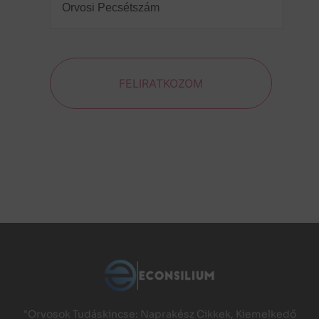
Pecsétszám
(Required)
FELIRATKOZOM
"Orvosok Tudáskincse: Naprakész Cikkek, Kiemelkedő