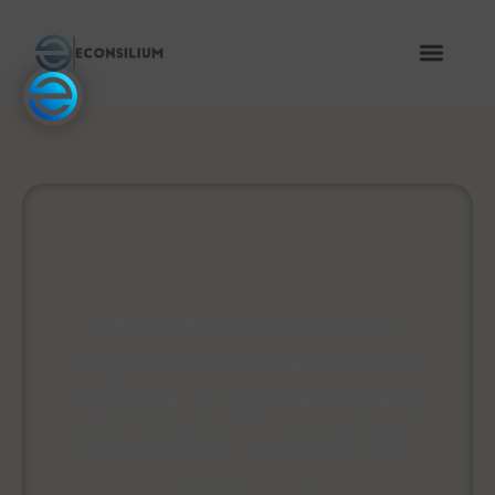
Leszokástámogatás:
nagyobb körültekintésre
intenek és újratervezést
javasolnak a szakértők
November 14, 2022