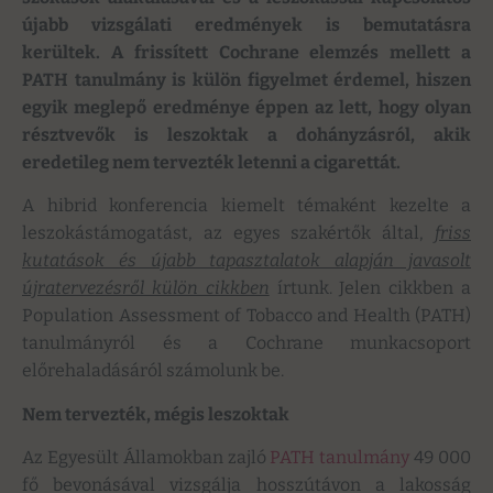
újabb vizsgálati eredmények is bemutatásra
kerültek. A frissített Cochrane elemzés mellett a
PATH tanulmány is külön figyelmet érdemel, hiszen
egyik meglepő eredménye éppen az lett, hogy olyan
résztvevők is leszoktak a dohányzásról, akik
eredetileg nem tervezték letenni a cigarettát.
A hibrid konferencia kiemelt témaként kezelte a
leszokástámogatást, az egyes szakértők által,
friss
kutatások és újabb tapasztalatok alapján javasolt
újratervezésről külön cikkben
írtunk. Jelen cikkben a
Population Assessment of Tobacco and Health (PATH)
tanulmányról és a Cochrane munkacsoport
előrehaladásáról számolunk be.
Nem tervezték, mégis leszoktak
Az Egyesült Államokban zajló
PATH tanulmány
49 000
fő bevonásával vizsgálja hosszútávon a lakosság