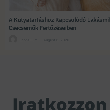
A Kutyatartáshoz Kapcsolódó Lakásmi
Csecsemők Fertőzéseiben
Econsilium
August 6, 2026
Iratkozzon 