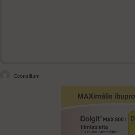
October 7,
Econsilium