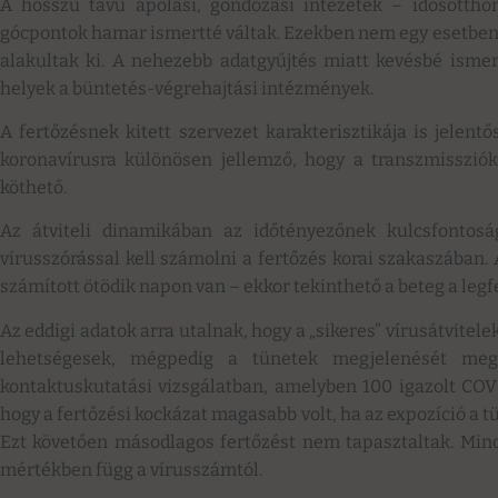
A hosszú távú ápolási, gondozási intézetek – idősotthon
gócpontok hamar ismertté váltak. Ezekben nem egy esetben 
alakultak ki. A nehezebb adatgyűjtés miatt kevésbé ism
helyek a büntetés-végrehajtási intézmények.
A fertőzésnek kitett szervezet karakterisztikája is jelentő
koronavírusra különösen jellemző, hogy a transzmisszi
köthető.
Az átviteli dinamikában az időtényezőnek kulcsfontosá
vírusszórással kell számolni a fertőzés korai szakaszában.
számított ötödik napon van – ekkor tekinthető a beteg a leg
Az eddigi adatok arra utalnak, hogy a „sikeres” vírusátvitel
lehetségesek, mégpedig a tünetek megjelenését mege
kontaktuskutatási vizsgálatban, amelyben 100 igazolt COVID
hogy a fertőzési kockázat magasabb volt, ha az expozíció a 
Ezt követően másodlagos fertőzést nem tapasztaltak. Minde
mértékben függ a vírusszámtól.