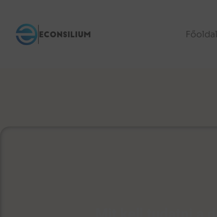
Főolda
Mit kell tudatni a