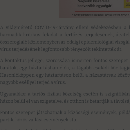
A világméretű COVID-19-járvány elleni védekezésben a 
harmadik kritikus feladat a fertőzés terjedésének, átvi
összefoglaló közleményben az eddigi epidemiológiai vizsgá
vírus terjedésének legfontosabb tényezőit tekintették át.
A kontaktus jellege, szorossága ismerten fontos szerepet j
barátok, egy háztartásban élők, a tágabb családi kör tagj
Hasonlóképpen egy háztartáson belül a házastársak között,
nagyobb eséllyel terjed a vírus.
Ugyanakkor a tartós fizikai közelség esetén is szignifikán
házon belül el van szigetelve, és otthon is betartják a távol
Fontos szerepet játszhatnak a közösségi események, példá
partik, közös vallási események stb.