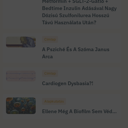
Metformin + SGLT-2-Gátló +
Bedtime Inzulin Adásával Nagy
Dózisú Szulfonilurea Hosszú
Távú Használata Után?
Címlap
A Psziché És A Szóma Janus
Arca
Címlap
Cardiogen Dysbasia?!
Alapkutatás
Ellene Még A Biofilm Sem Véd…