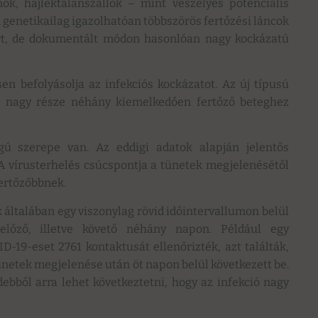
ok, hajléktalanszállók – mint veszélyes potenciális
genetikailag igazolhatóan többszörös fertőzési láncok
ert, de dokumentált módon hasonlóan nagy kockázatú
sen befolyásolja az infekciós kockázatot. Az új típusú
ók nagy része néhány kiemelkedően fertőző beteghez
gú szerepe van. Az eddigi adatok alapján jelentős
 A vírusterhelés csúcspontja a tünetek megjelenésétől
fertőzőbbnek.
ek általában egy viszonylag rövid időintervallumon belül
lőző, illetve követő néhány napon. Például egy
-19-eset 2761 kontaktusát ellenőrizték, azt találták,
tünetek megjelenése után öt napon belül következett be.
bből arra lehet következtetni, hogy az infekció nagy