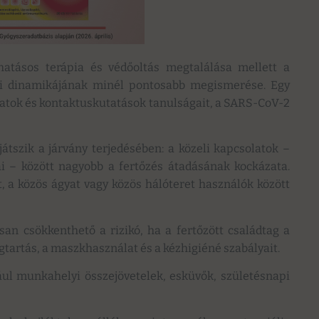
hatásos terápia és védőoltás megtalálása mellett a
teli dinamikájának minél pontosabb megismerése. Egy
latok és kontaktuskutatások tanulságait, a SARS-CoV-2
átszik a járvány terjedésében: a közeli kapcsolatok –
ai – között nagyobb a fertőzés átadásának kockázata.
 a közös ágyat vagy közös hálóteret használók között
san csökkenthető a rizikó, ha a fertőzött családtag a
ságtartás, a maszkhasználat és a kézhigiéné szabályait.
ul munkahelyi összejövetelek, esküvők, születésnapi