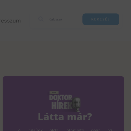
resszum
KERESÉS
Látta már?
A DrHírek oldal alapvető célja az