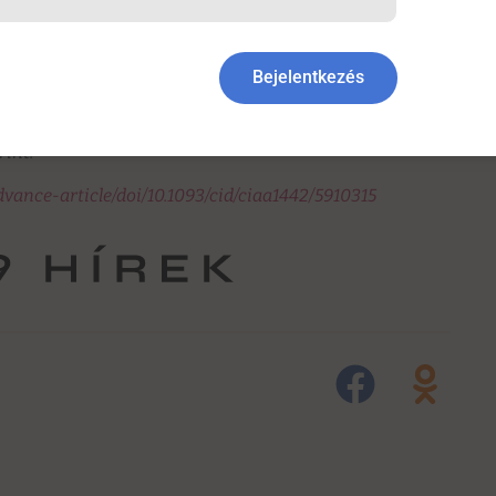
ások számos olyan mozzanatra derítettek fényt, amelyek
erjedésének megfékezésére, és a felelős döntéshozók
Bejelentkezés
transmission dynamics should inform policy. Clin Infect
rint.
vance-article/doi/10.1093/cid/ciaa1442/5910315