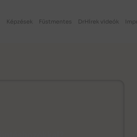
l
Képzések
Füstmentes
DrHírek videók
Imp
 döntéshozókkal?