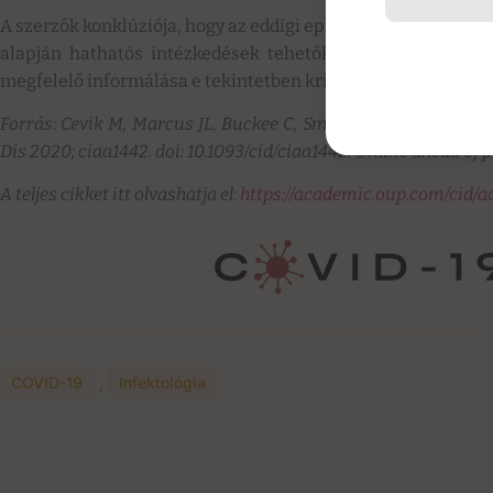
A szerzők konklúziója, hogy az eddigi epidemiológiai kutat
alapján hathatós intézkedések tehetők a vírus további t
megfelelő informálása e tekintetben kritikus fontosságú.
Forrás: Cevik M, Marcus JL, Buckee C, Smith TC. SARS-CoV-2 
Dis 2020; ciaa1442. doi: 10.1093/cid/ciaa1442. Online ahead of p
A teljes cikket itt olvashatja el:
https://academic.oup.com/cid/ad
COVID-19
,
Infektológia