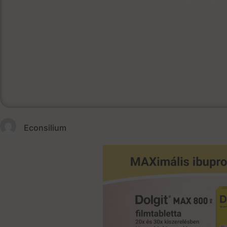
June 2, 
Econsilium