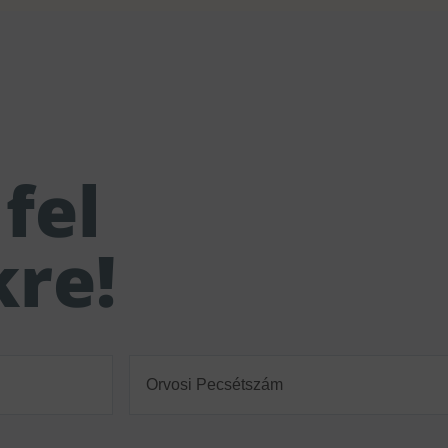
fel
kre!
Orvosi
Pecsétszám
(Required)