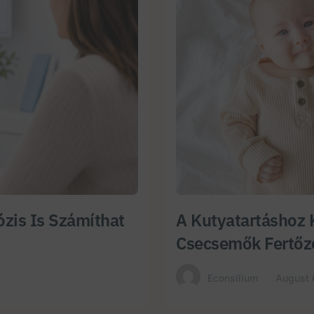
zis Is Számíthat
A Kutyatartáshoz 
Csecsemők Fertőz
Econsilium
August 