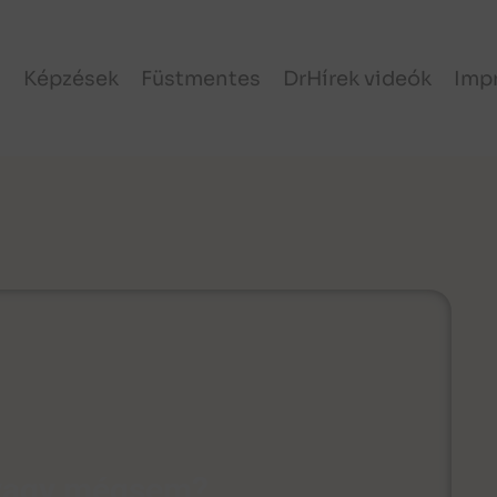
l
Képzések
Füstmentes
DrHírek videók
Imp
 vagy mégsem?