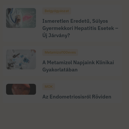
Belgyógyászat
Ismeretlen Eredetű, Súlyos
Gyermekkori Hepatitis Esetek –
Új Járvány?
Metamizol100eves
A Metamizol Napjaink Klinikai
Gyakorlatában
MOK
Az Endometriosisról Röviden