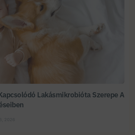
Kapcsolódó Lakásmikrobióta Szerepe A
éseiben
6, 2026