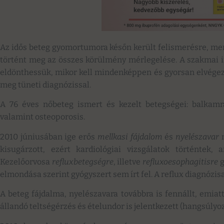
Az idős beteg gyomortumora későn került felismerésre, mer
történt meg az összes körülmény mérlegelése. A szakmai i
eldönthessük, mikor kell mindenképpen és gyorsan elvégez
meg tüneti diagnózissal.
A 76 éves nőbeteg ismert és kezelt betegségei: balka
valamint osteoporosis.
2010 júniusában ige erős
mellkasi fájdalom
és
nyelészavar
m
kisugárzott, ezért kardiológiai vizsgálatok történtek
Kezelőorvosa
refluxbetegségre
, illetve
refluxoesophagitisre
g
elmondása szerint gyógyszert sem írt fel. A reflux diagnózisa
A beteg fájdalma, nyelészavara továbbra is fennállt, emiat
állandó teltségérzés és ételundor is jelentkezett (hangsúly