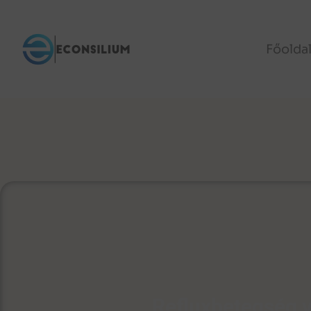
Főolda
Refluxbetegség