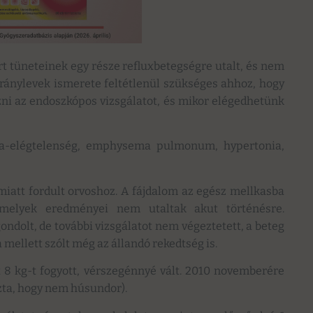
t tüneteinek egy része refluxbetegségre utalt, és nem
ránylevek ismerete feltétlenül szükséges ahhoz, hogy
ni az endoszkópos vizsgálatot, és mikor elégedhetünk
mra-elégtelenség, emphysema pulmonum, hypertonia,
iatt fordult orvoshoz. A fájdalom az egész mellkasba
, amelyek eredményei nem utaltak akut történésre.
ondolt, de további vizsgálatot nem végeztetett, a beteg
 mellett szólt még az állandó rekedtség is.
t 8 kg-t fogyott, vérszegénnyé vált. 2010 novemberére
ozta, hogy nem húsundor).