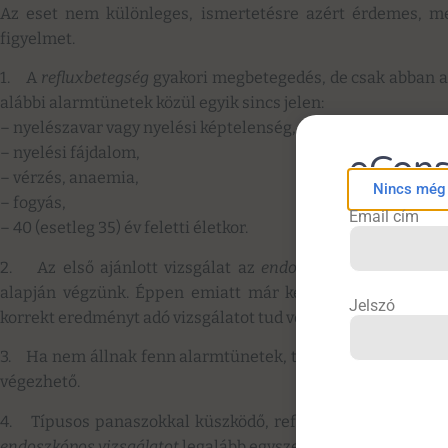
Az eset nem különleges, ismertetésre azért érdemes, mert
figyelmet.
1. A
refluxbetegség
gyakori megbetegedés, de csak abban az
alábbi alarmtünetek közül egyik sincs jelen:
– nyelészavar vagy nyelési képtelenség,
– nyelési fájdalom,
eCons
– vérzés, anaemia,
Nincs még f
– fogyás,
Email cím
– 40 (esetleg 35) év feletti életkor.
2. Az első ajánlott vizsgálat az
endoszkópia
. Gyomorrön
alapján végzünk. Éppen emiatt már kevés az olyan radiológ
Jelszó
korrekt eredményt adó vizsgálatot tud végezni.
3. Ha nem állnak fenn alarmtünetek, típusos panaszok es
végezhető.
4. Típusos panaszokkal küszködő, refluxos, alarmtünetekt
endoszkópos vizsgálatot
legalább egyszer a betegség folyam