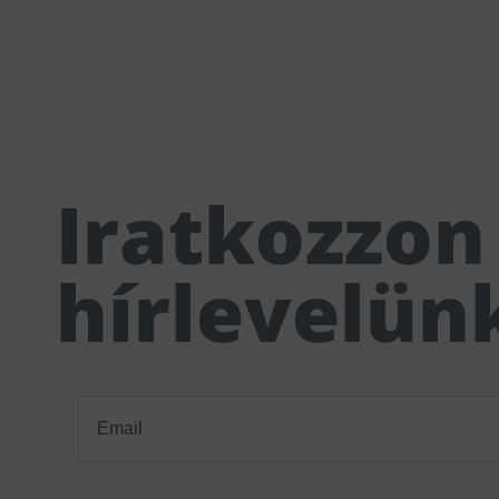
Iratkozzon 
hírlevelün
Email
(Required)