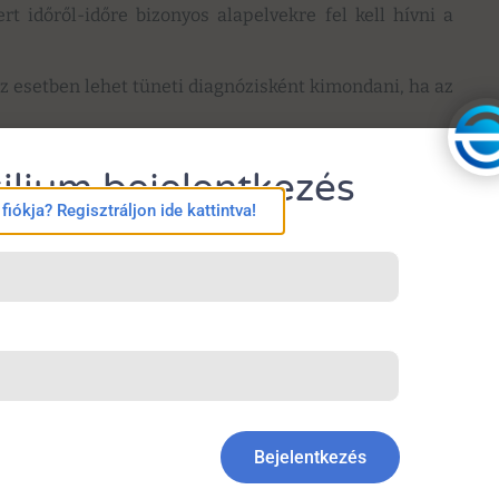
 időről-időre bizonyos alapelvekre fel kell hívni a
 esetben lehet tüneti diagnózisként kimondani, ha az
ilium bejelentkezés
iókja? Regisztráljon ide kattintva!
tgen-vizsgálatot manapság csak speciális indikációk
us kolléga, aki kellő tapasztalattal rendelkezik, és
etén az úgynevezett
protonpumpainhibitor-próba
(PPI)
Bejelentkezés
ől nem szenvedő beteg esetében is el kell végezni az
án.