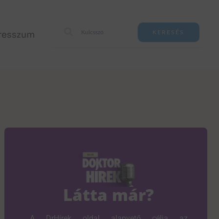
resszum
KERESÉS
Látta már?
A DrHírek oldal alapvető célja az