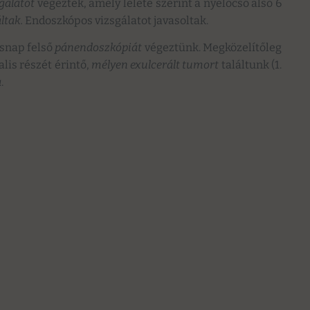
gálatot
végeztek, amely lelete szerint a nyelőcső alsó 6
ltak.
Endoszkópos vizsgálatot javasoltak.
snap felső
pánendoszkópiát
végeztünk. Megközelítőleg
alis részét érintő,
mélyen exulcerált tumort
találtunk (1.
a
.