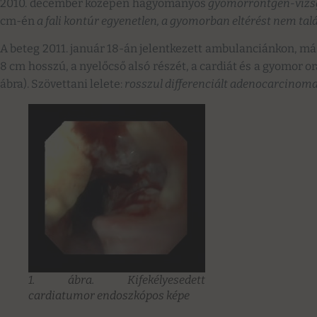
2010. december közepén hagyományos
gyomorröntgen-vizs
cm-én
a fali kontúr egyenetlen, a gyomorban eltérést nem talá
A beteg 2011. január 18-án jelentkezett ambulanciánkon, má
8 cm hosszú, a nyelőcső alsó részét, a cardiát és a gyomor or
ábra). Szövettani lelete:
rosszul differenciált adenocarcinom
1. ábra. Kifekélyesedett
cardiatumor endoszkópos képe