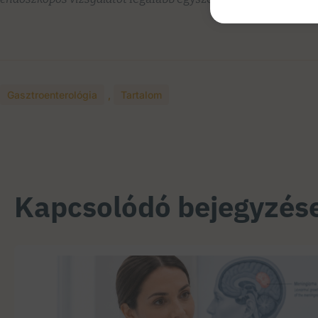
Gasztroenterológia
,
Tartalom
Kapcsolódó bejegyzés