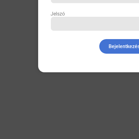
Jelszó
Bejelentkezé