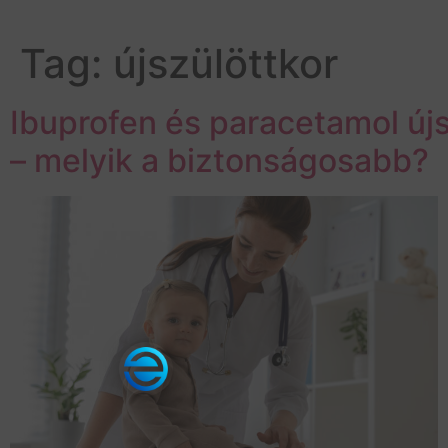
Tag:
újszülöttkor
Ibuprofen és paracetamol új
– melyik a biztonságosabb?