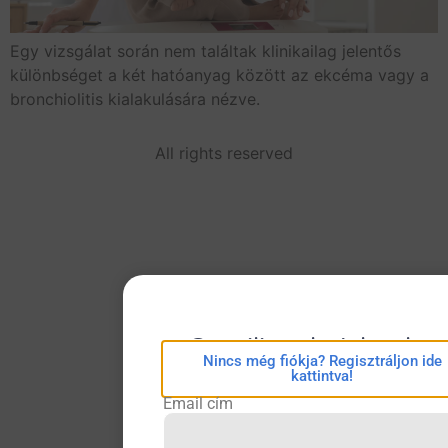
Egy vizsgálat során nem találtak klinikailag jelentős
különbséget a két hatóanyag között az ekcéma vagy a
bronchiolitis kialakulására nézve.
All rights reserved
eConsilium bejelentkez
Nincs még fiókja? Regisztráljon ide
kattintva!
Email cím