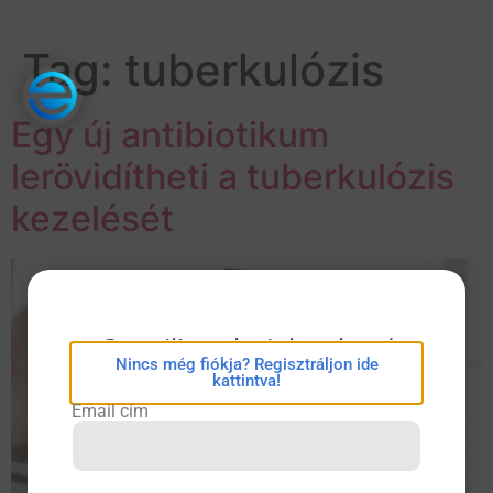
Tag:
tuberkulózis
Egy új antibiotikum
lerövidítheti a tuberkulózis
kezelését
eConsilium bejelentkezés
Nincs még fiókja? Regisztráljon ide
kattintva!
Email cím