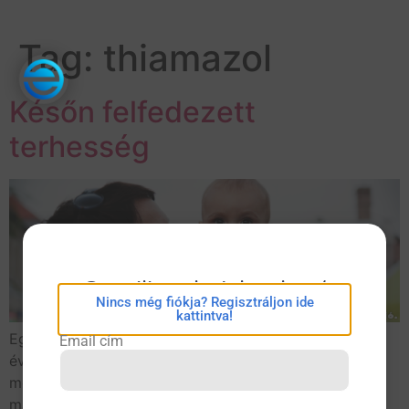
Tag:
thiamazol
Későn felfedezett
terhesség
eConsilium bejelentkezés
Nincs még fiókja? Regisztráljon ide
kattintva!
Egy 32 éves, Graves–Basedow-kórban szenvedő nő
Email cím
évek óta rendszeresen szedett thiamazolt, amikor
menstruációja megszűnt. Fél évvel később, egy saját
maga által szervezett vérvétel után úgy döntött,