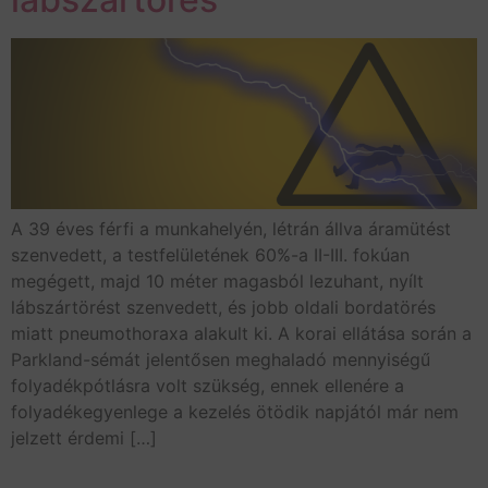
A 39 éves férfi a munkahelyén, létrán állva áramütést
szenvedett, a testfelületének 60%-a II-III. fokúan
megégett, majd 10 méter magasból lezuhant, nyílt
lábszártörést szenvedett, és jobb oldali bordatörés
miatt pneumothoraxa alakult ki. A korai ellátása során a
Parkland-sémát jelentősen meghaladó mennyiségű
folyadékpótlásra volt szükség, ennek ellenére a
folyadékegyenlege a kezelés ötödik napjától már nem
jelzett érdemi […]