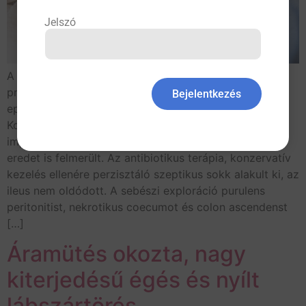
Jelszó
A 42 éves nőbeteg képalkotó vizsgálatokkal igazolt
pneumoniával, ileitis terminalissal, hydropsosan tágult
Bejelentkezés
epehólyaggal, ileussal került intenzív osztályunkra.
Kolonoszkópiával egy vérzékeny, neoplasztikusnak
imponáló területet találtunk, aminél az ischaemiás
eredet is felmerült. Az antibiotikus terápia, konzervatív
kezelés ellenére perzisztáló szeptikus sokk alakult ki, az
ileus nem oldódott. A sebészi exploráció purulens
peritonitist, nekrotikus coecumot és colon ascendenst
[…]
Áramütés okozta, nagy
kiterjedésű égés és nyílt
lábszártörés