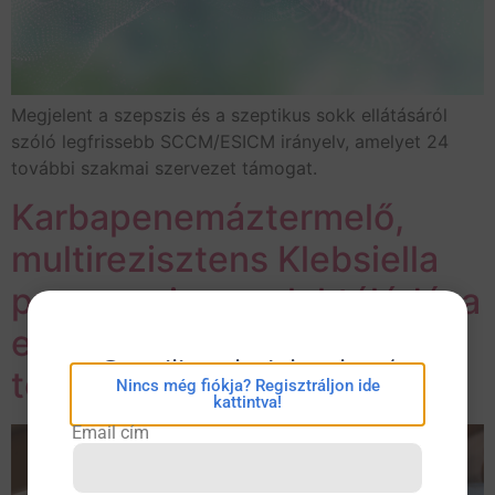
Megjelent a szepszis és a szeptikus sokk ellátásáról
szóló legfrissebb SCCM/ESICM irányelv, amelyet 24
további szakmai szervezet támogat.
Karbapenemáztermelő,
multirezisztens Klebsiella
pneumoniae szelektálódása
elhúzódó antibiotikus
eConsilium bejelentkezés
terápia mellett
Nincs még fiókja? Regisztráljon ide
kattintva!
Email cím