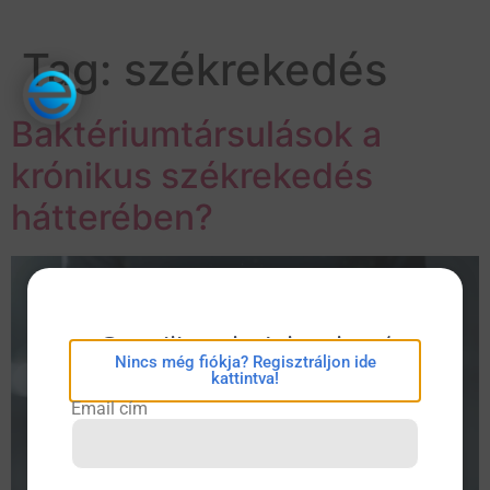
Tag:
székrekedés
Baktériumtársulások a
krónikus székrekedés
hátterében?
eConsilium bejelentkezés
Nincs még fiókja? Regisztráljon ide
kattintva!
Email cím