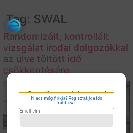
Tag:
SWAL
Randomizált, kontrollált
vizsgálat irodai dolgozókkal
az ülve töltött idő
csökkentésére
eConsilium bejelentkezés
Nincs még fiókja? Regisztráljon ide
kattintva!
Email cím