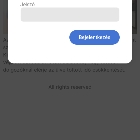
Jelszó
Bejelentkezés
Az ülve töltött idő fontos hosszú távú kockázatot jelent
számos betegség szempontjából. Egy Egyesült
Királyságban indult projekt és az ennek keretében
végzett kutatás arra tett kísérletet, hogy hivatali
dolgozóknál elérje az ülve töltött idő csökkentését.
All rights reserved