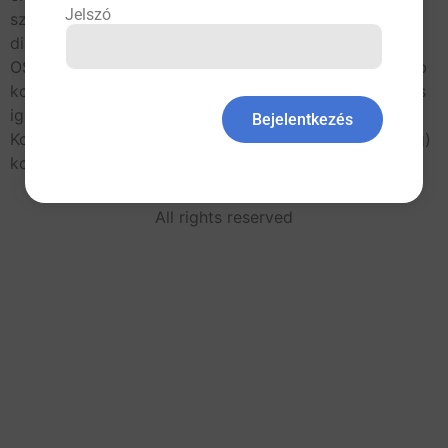
Jelszó
szövődményekkel járhat, ugyanakkor sokszor nem is
diagnosztizálják és kezelése sem mindig adekvát. Az
OSAS, a hypertonia és a metabolikus szindróma egyéb
komponensei között szoros és független kölcsönhatás
igazolódott. A 2008. évi Magyar Kardiovaszkuláris
Bejelentkezés
Konszenzus Konferencián az OSAS az újabb (emerging)
kockázati tényezők […]
All rights reserved