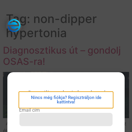
Tag:
non-dipper
hypertonia
Diagnosztikus út – gondolj
OSAS-ra!
eConsilium bejelentkezés
Nincs még fiókja? Regisztráljon ide
kattintva!
Email cím
Az obstruktív alvási apnoe (OSAS) gyakori kórkép, az
életminőséget jelentősen rontja, súlyos