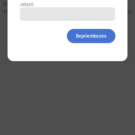
Kell-e harmadik oltás? Egy izraeli, nagyszámú betegen
Jelszó
végzett tanulmány szerint nem kérdés a szükségessége.
All rights reserved
Bejelentkezés