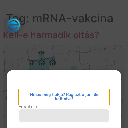
Tag:
mRNA-vakcina
Kell-e harmadik oltás?
eConsilium bejelentkezés
Nincs még fiókja? Regisztráljon ide
kattintva!
Email cím