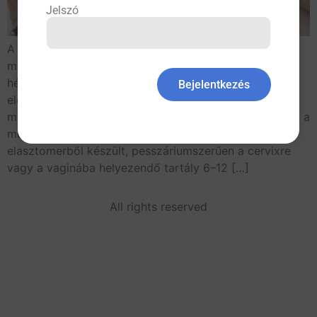
Jelszó
A menstruációs kehelyről A menstruáció a populáció
mintegy 26%-át állítja évente átlagosan 65 napon
hétköznapi, de gyakran nehezen kezelhető helyzetek
Bejelentkezés
elé. A két legelterjedtebb eszköz, a betét és a tampon
mellett létezik egy harmadik, kevésbé ismert módszer, a
menstruációs kehely. A szilikonból, latexből vagy
elasztomerből készült, pesszáriumszerűen a cervixre
vagy a vaginába helyezendő tartály 6–12 […]
All rights reserved