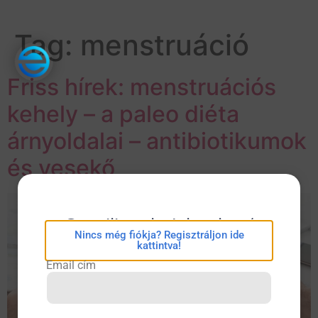
Tag:
menstruáció
Friss hírek: menstruációs
kehely – a paleo diéta
árnyoldalai – antibiotikumok
és vesekő
eConsilium bejelentkezés
Nincs még fiókja? Regisztráljon ide
kattintva!
Email cím