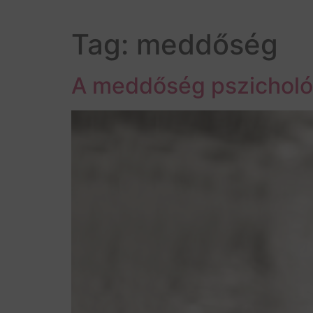
Tag:
meddőség
A meddőség pszicholó