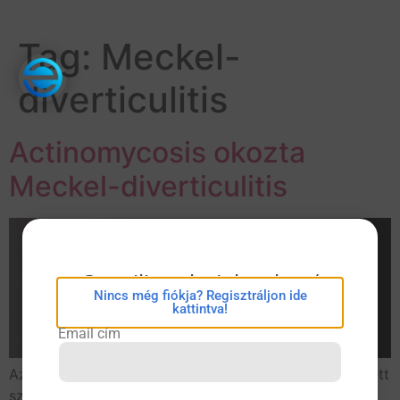
Tag:
Meckel-
diverticulitis
Actinomycosis okozta
Meckel-diverticulitis
eConsilium bejelentkezés
Nincs még fiókja? Regisztráljon ide
kattintva!
Email cím
Az 51 éves férfibeteg köldöktáji fájdalom és emelkedett
szintű gyulladásos paraméterek miatt került felvételre.