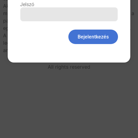
Jelszó
Akut appendicitis gyanúja miatt laparotomia történt. A
műtét során Meckel-diverticulitis igazolódott, amelyet a
patológiai vizsgálat eredménye is megerősített, és
egyben igazolta, hogy actinomycosis talaján alakult ki.
A Meckel-diverticulum a gastrointestinalis tractus
Bejelentkezés
leggyakrabban előforduló fejlődési rendellenessége,
amely a populáció 2-3%-át érinti. […]
All rights reserved