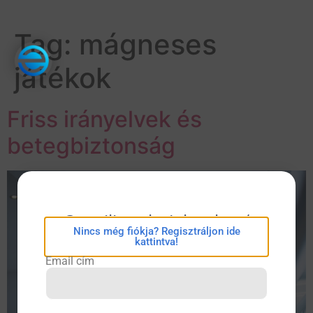
Tag:
mágneses
játékok
Friss irányelvek és
betegbiztonság
eConsilium bejelentkezés
Nincs még fiókja? Regisztráljon ide
kattintva!
Email cím