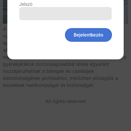
Jelszó
A legfrissebb kutatások és irányelvek új perspektívát
Bejelentkezés
nyújtanak az egészségügy számos területén. Az
epilepsziás gyógyszerek terhesség alatti biztonságos
alkalmazása, a hasnyálmirigy elváltozások pontosabb
megítélése, a PCI-kezelések célzottabb használata és a
gyerekjátékok biztonságosabbá tétele egyaránt
hozzájárulhatnak a betegek és családjaik
életminőségének javításához, miközben elősegítik a
kezelések hatékonyságát és biztonságát.
All rights reserved