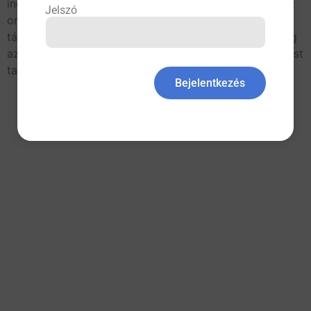
indokolhatják az orvos döntését, de megtagadhatja az
Jelszó
orvos betegének kezelését a megfelelő személyi vagy
tárgyi feltételek hiánya miatt is, vagy akkor, ha a beteg
az orvossal szemben sértő vagy fenyegető magatartást
tanúsít. A beteg a […]
Bejelentkezés
All rights reserved